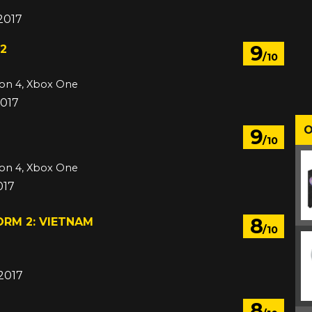
2017
9
 2
/10
ion 4, Xbox One
2017
O
9
/10
ion 4, Xbox One
017
8
ORM 2: VIETNAM
/10
2017
8