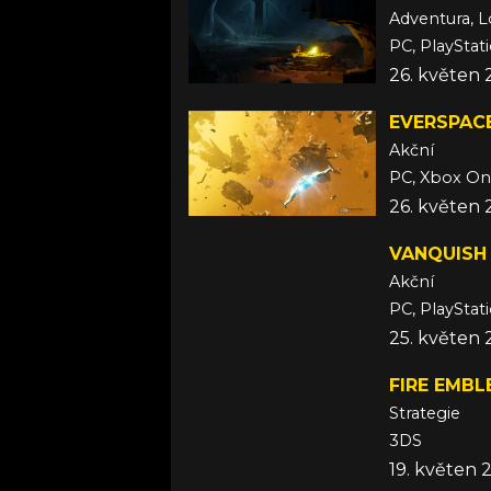
Adventura, L
PC, PlayStat
26. květen 
EVERSPAC
Akční
PC, Xbox O
26. květen 
VANQUISH
Akční
PC, PlayStat
25. květen 
FIRE EMB
Strategie
3DS
19. květen 