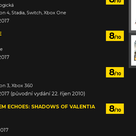
/10
ogická
ion 4, Stadia, Switch, Xbox One
2017
8
E
/10
ne
2017
8
/10
ion 3, Xbox 360
2017 (původní vydání 22. říjen 2010)
8
LEM ECHOES: SHADOWS OF VALENTIA
/10
2017