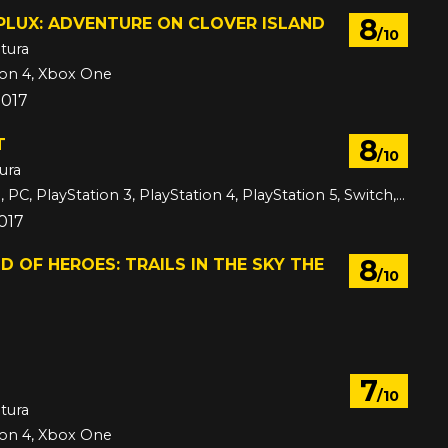
8
PLUX: ADVENTURE ON CLOVER ISLAND
/10
tura
ion 4, Xbox One
2017
8
T
/10
ura
3DS, Android, PC, PlayStation 3, PlayStation 4, PlayStation 5, Switch, Switch 2, VITA, Wii U, Xbox 360, Xbox One, Xbox Series, iOS
2017
8
D OF HEROES: TRAILS IN THE SKY THE
/10
017
7
/10
tura
ion 4, Xbox One