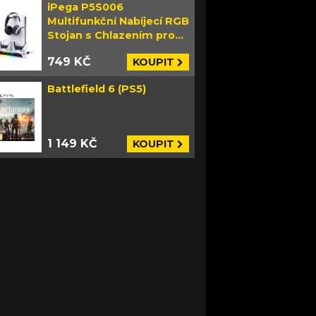
iPega P5S006
Multifunkční Nabíjecí RGB
Stojan s Chlazením pro
PS5 Slim bílý
749 KČ
KOUPIT
Battlefield 6 (PS5)
1 149 KČ
KOUPIT