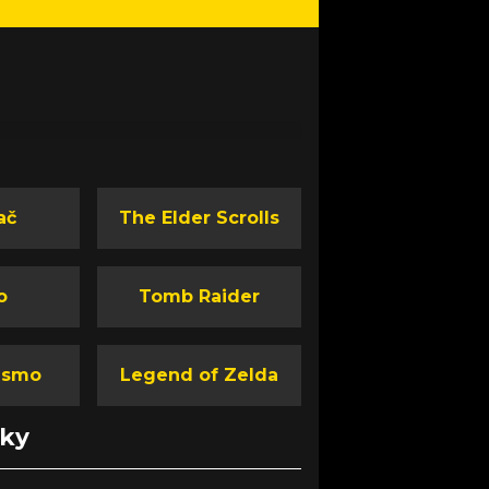
ač
The Elder Scrolls
o
Tomb Raider
ismo
Legend of Zelda
nky