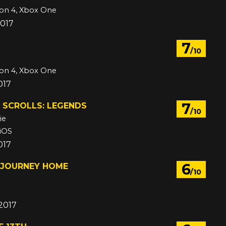
ion 4, Xbox One
2017
7
/10
ion 4, Xbox One
017
7
 SCROLLS: LEGENDS
/10
ie
 iOS
017
6
 JOURNEY HOME
/10
2017