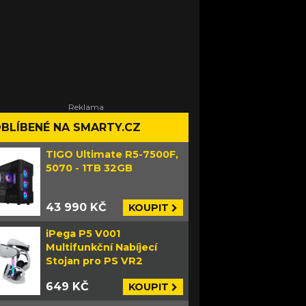
BLÍBENÉ NA SMARTY.CZ
TIGO Ultimate R5-7500F,
5070 - 1TB 32GB
43 990 KČ
KOUPIT
iPega P5 V001
Multifunkční Nabíjecí
Stojan pro PS VR2
649 KČ
KOUPIT