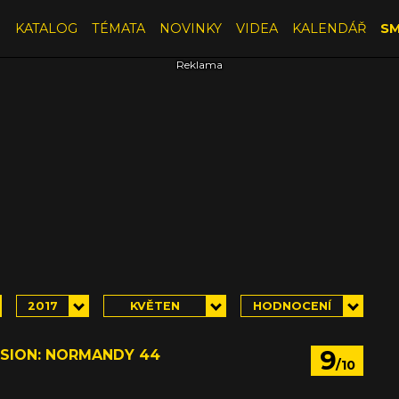
E
KATALOG
TÉMATA
NOVINKY
VIDEA
KALENDÁŘ
SM
2017
KVĚTEN
HODNOCENÍ
9
ISION: NORMANDY 44
/10