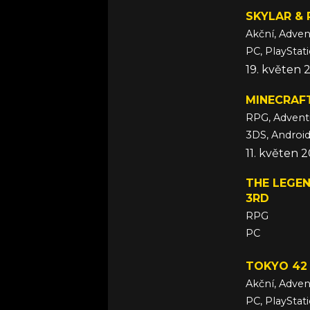
SKYLAR & 
Akční, Adven
PC, PlayStat
19. květen 
MINECRAF
RPG, Advent
11. květen 
THE LEGEN
3RD
RPG
PC
3. květen 2
TOKYO 42
Akční, Adven
PC, PlayStat