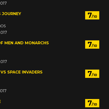
2017
7
S JOURNEY
/10
 iOS
2017
7
 OF MEN AND MONARCHS
/10
2017
7
VS SPACE INVADERS
/10
2017
7
E
/10