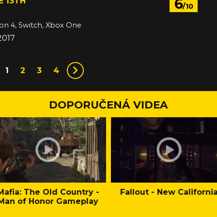
6
E 13TH
/10
ion 4, Switch, Xbox One
2017
1
2
3
4
DOPORUČENÁ VIDEA
Mafia: The Old Country -
Fallout - New Californi
Man of Honor Gameplay