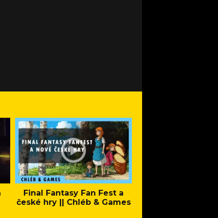
a
Final Fantasy Fan Fest a
Company of Heroes 
české hry || Chléb & Games
Stand - Trail