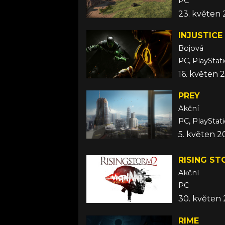
PC
23. květen 
INJUSTICE
Bojová
PC, PlayStat
16. květen 
PREY
Akční
PC, PlayStat
5. květen 2
RISING ST
Akční
PC
30. květen 
RIME