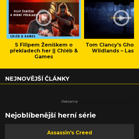
S Filipem Ženíškem o
Tom Clancy's Ghos
překladech her || Chléb &
Wildlands – Last 
Games
NEJNOVĚJŠÍ ČLÁNKY
Nejoblíbenější herní série
Assassin's Creed