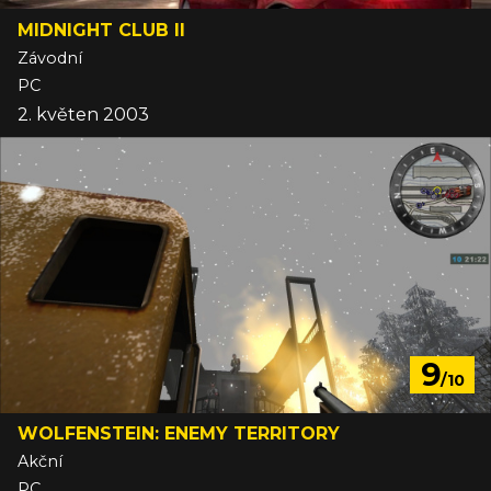
MIDNIGHT CLUB II
Závodní
PC
2. květen 2003
9
/10
WOLFENSTEIN: ENEMY TERRITORY
Akční
PC