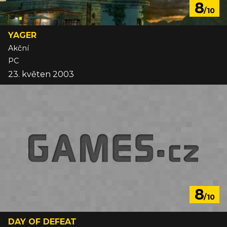
8
/10
YAGER
Akční
PC
23. květen 2003
8
/10
DAY OF DEFEAT