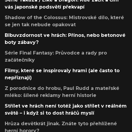
vás japonské podsvětí překvapí
Shadow of the Colossus: Mistrovské dílo, které
se jen tak nebude opakovat
Blbuvzdornost ve hrách: Přínos, nebo betonové
boty zábavy?
Série Final Fantasy: Průvodce a rady pro
začátečníky
Filmy, které se inspirovaly hrami (ale často to
nepřiznají)
Z porodnice do hrobu, Paul Rudd a mateřské
mléko: šílené reklamy herní historie
Střílet ve hrách není totéž jako střílet v reálném
světě – i když si to dost hráčů myslí
Hrůza devětkrát jinak. Znáte tyto přehlížené
herní horory?