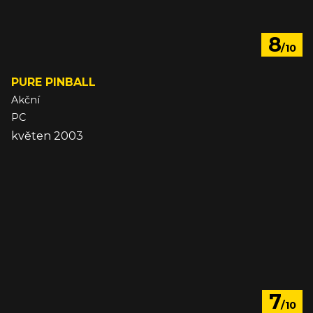
8
/10
PURE PINBALL
Akční
PC
květen 2003
7
/10