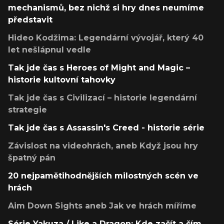
mechanismů, bez nichž si hry dnes neumíme
představit
Hideo Kodžima: Legendární vývojář, který 40
let nešlápnul vedle
Tak jde čas s Heroes of Might and Magic –
historie kultovní tahovky
Tak jde čas s Civilizací – historie legendární
strategie
Tak jde čas s Assassin's Creed - historie série
Závislost na videohrách, aneb Když jsou hry
špatný pán
20 nejpamětihodnějších milostných scén ve
hrách
Aim Down Sights aneb Jak ve hrách míříme
Série Yakuza / Like a Dragon: Kde začít a čím