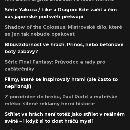
Série Yakuza / Like a Dragon: Kde začít a čím
vás japonské podsvětí překvapí
Shadow of the Colossus: Mistrovské dílo, které
se jen tak nebude opakovat
Blbuvzdornost ve hrách: Přínos, nebo betonové
boty zábavy?
Série Final Fantasy: Průvodce a rady pro
začátečníky
Filmy, které se inspirovaly hrami (ale často to
nepřiznají)
Z porodnice do hrobu, Paul Rudd a mateřské
mléko: šílené reklamy herní historie
Střílet ve hrách není totéž jako střílet v reálném
světě – i když si to dost hráčů myslí