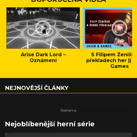
Arise Dark Lord –
S Filipem Ženíšk
Oznámení
překladech her || C
Games
NEJNOVĚJŠÍ ČLÁNKY
Nejoblíbenější herní série