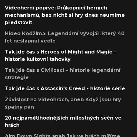
Videoherní poprvé: Průkopníci herních
mechanismů, bez nichž si hry dnes neumíme
představit
Hideo Kodžima: Legendární vývojář, který 40
let nešlápnul vedle
Tak jde čas s Heroes of Might and Magic –
historie kultovní tahovky
Tak jde čas s Civilizací – historie legendární
strategie
Tak jde čas s Assassin's Creed - historie série
Závislost na videohrách, aneb Když jsou hry
špatný pán
20 nejpamětihodnějších milostných scén ve
hrách
Aim Down Sights aneb Jak ve hrách míříme