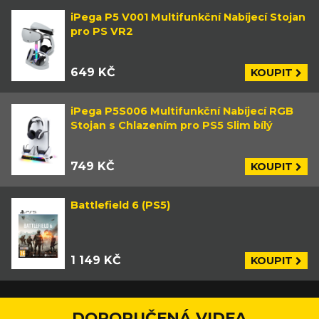
iPega P5 V001 Multifunkční Nabíjecí Stojan
pro PS VR2
649 KČ
KOUPIT
iPega P5S006 Multifunkční Nabíjecí RGB
Stojan s Chlazením pro PS5 Slim bílý
749 KČ
KOUPIT
Battlefield 6 (PS5)
1 149 KČ
KOUPIT
DOPORUČENÁ VIDEA