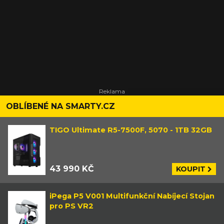
OBLÍBENÉ NA SMARTY.CZ
TIGO Ultimate R5-7500F, 5070 - 1TB 32GB
43 990 KČ
KOUPIT
iPega P5 V001 Multifunkční Nabíjecí Stojan
pro PS VR2