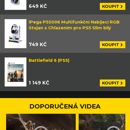
649 KČ
KOUPIT
iPega P5S006 Multifunkční Nabíjecí RGB
Stojan s Chlazením pro PS5 Slim bílý
749 KČ
KOUPIT
Battlefield 6 (PS5)
1 149 KČ
KOUPIT
DOPORUČENÁ VIDEA