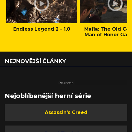
Endless Legend 2 - 1.0
Mafia: The Old Cou
Man of Honor Gam
NEJNOVĚJŠÍ ČLÁNKY
Nejoblíbenější herní série
Assassin's Creed