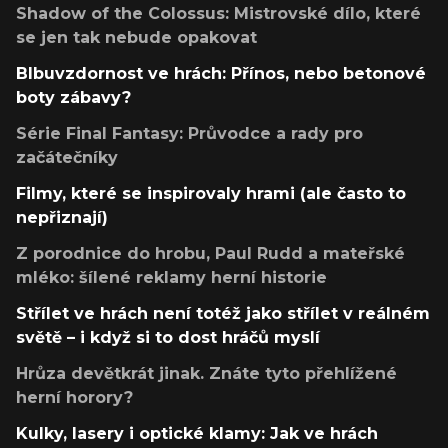
Shadow of the Colossus: Mistrovské dílo, které
se jen tak nebude opakovat
Blbuvzdornost ve hrách: Přínos, nebo betonové
boty zábavy?
Série Final Fantasy: Průvodce a rady pro
začátečníky
Filmy, které se inspirovaly hrami (ale často to
nepřiznají)
Z porodnice do hrobu, Paul Rudd a mateřské
mléko: šílené reklamy herní historie
Střílet ve hrách není totéž jako střílet v reálném
světě – i když si to dost hráčů myslí
Hrůza devětkrát jinak. Znáte tyto přehlížené
herní horory?
Kulky, lasery i optické klamy: Jak ve hrách