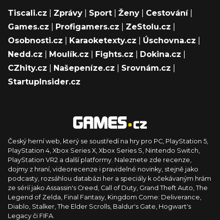
Tiscali.cz
|
Zprávy
|
Sport
|
Ženy
|
Cestování
|
Games.cz
|
Profigamers.cz
|
ZeStolu.cz
|
Osobnosti.cz
|
Karaoketexty.cz
|
Úschovna.cz
|
Nedd.cz
|
Moulík.cz
|
Fights.cz
|
Dokina.cz
|
CZhity.cz
|
Našepeníze.cz
|
Srovnám.cz
|
StartupInsider.cz
Český herní web, který se soustředí na hry pro PC, PlayStation 5,
PlayStation 4, Xbox Series X, Xbox Series S, Nintendo Switch,
PlayStation VR2 a další platformy. Naleznete zde recenze,
dojmy z hraní, videorecenze i pravidelné novinky, stejně jako
podcasty, rozsáhlou databázi her a speciály k očekávaným hrám
ze sérií jako Assassin's Creed, Call of Duty, Grand Theft Auto, The
Legend of Zelda, Final Fantasy, Kingdom Come: Deliverance,
Diablo, Stalker, The Elder Scrolls, Baldur's Gate, Hogwart's
Legacy či FIFA.