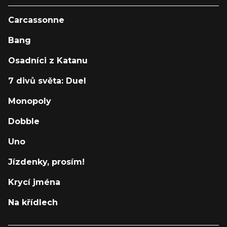
Carcassonne
Bang
Osadníci z Katanu
7 divů světa: Duel
Monopoly
Dobble
Uno
Jízdenky, prosím!
Krycí jména
Na křídlech