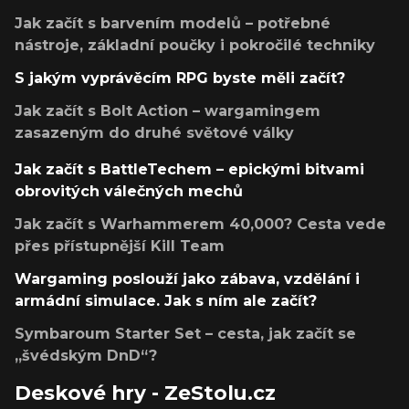
Jak začít s barvením modelů – potřebné
nástroje, základní poučky i pokročilé techniky
S jakým vyprávěcím RPG byste měli začít?
Jak začít s Bolt Action – wargamingem
zasazeným do druhé světové války
Jak začít s BattleTechem – epickými bitvami
obrovitých válečných mechů
Jak začít s Warhammerem 40,000? Cesta vede
přes přístupnější Kill Team
Wargaming poslouží jako zábava, vzdělání i
armádní simulace. Jak s ním ale začít?
Symbaroum Starter Set – cesta, jak začít se
„švédským DnD“?
Deskové hry - ZeStolu.cz