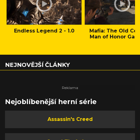
Endless Legend 2 - 1.0
Mafia: The Old Cou
Man of Honor Gam
NEJNOVĚJŠÍ ČLÁNKY
Nejoblíbenější herní série
Assassin's Creed