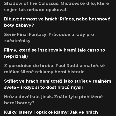
Shadow of the Colossus: Mistrovské dílo, které
se jen tak nebude opakovat
Blbuvzdornost ve hrách: Přínos, nebo betonové
boty zábavy?
Série Final Fantasy: Průvodce a rady pro
začátečníky
Filmy, které se inspirovaly hrami (ale často to
nepřiznají)
Z porodnice do hrobu, Paul Rudd a mateřské
mléko: šílené reklamy herní historie
Střílet ve hrách není totéž jako střílet v reálném
světě – i když si to dost hráčů myslí
Hrůza devětkrát jinak. Znáte tyto přehlížené
herní horory?
Kulky, lasery i optické klamy: Jak ve hrách