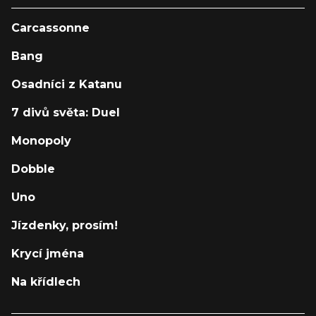
Carcassonne
Bang
Osadníci z Katanu
7 divů světa: Duel
Monopoly
Dobble
Uno
Jízdenky, prosím!
Krycí jména
Na křídlech