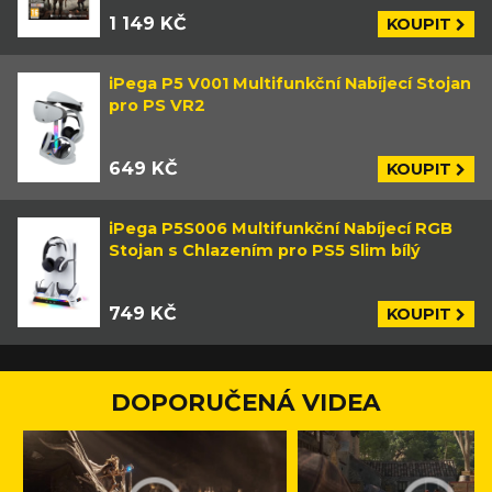
1 149 KČ
KOUPIT
iPega P5 V001 Multifunkční Nabíjecí Stojan
pro PS VR2
649 KČ
KOUPIT
iPega P5S006 Multifunkční Nabíjecí RGB
Stojan s Chlazením pro PS5 Slim bílý
749 KČ
KOUPIT
DOPORUČENÁ VIDEA