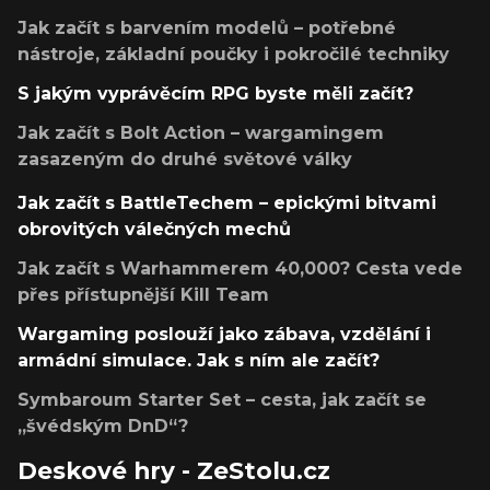
Jak začít s barvením modelů – potřebné
nástroje, základní poučky i pokročilé techniky
S jakým vyprávěcím RPG byste měli začít?
Jak začít s Bolt Action – wargamingem
zasazeným do druhé světové války
Jak začít s BattleTechem – epickými bitvami
obrovitých válečných mechů
Jak začít s Warhammerem 40,000? Cesta vede
přes přístupnější Kill Team
Wargaming poslouží jako zábava, vzdělání i
armádní simulace. Jak s ním ale začít?
Symbaroum Starter Set – cesta, jak začít se
„švédským DnD“?
Deskové hry - ZeStolu.cz