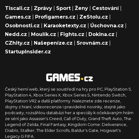
Tiscali.cz
|
Zprávy
|
Sport
|
Ženy
|
Cestování
|
Games.cz
|
Profigamers.cz
|
ZeStolu.cz
|
Osobnosti.cz
|
Karaoketexty.cz
|
Úschovna.cz
|
Nedd.cz
|
Moulík.cz
|
Fights.cz
|
Dokina.cz
|
CZhity.cz
|
Našepeníze.cz
|
Srovnám.cz
|
StartupInsider.cz
Český herní web, který se soustředí na hry pro PC, PlayStation 5,
PlayStation 4, Xbox Series X, Xbox Series S, Nintendo Switch,
PlayStation VR2 a další platformy. Naleznete zde recenze,
dojmy z hraní, videorecenze i pravidelné novinky, stejně jako
podcasty, rozsáhlou databázi her a speciály k očekávaným hrám
ze sérií jako Assassin's Creed, Call of Duty, Grand Theft Auto, The
Legend of Zelda, Final Fantasy, Kingdom Come: Deliverance,
Diablo, Stalker, The Elder Scrolls, Baldur's Gate, Hogwart's
Legacy či FIFA.