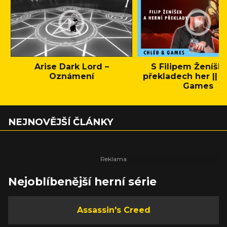
Arise Dark Lord –
S Filipem Ženíšk
Oznámení
překladech her || C
Games
NEJNOVĚJŠÍ ČLÁNKY
Nejoblíbenější herní série
Assassin's Creed