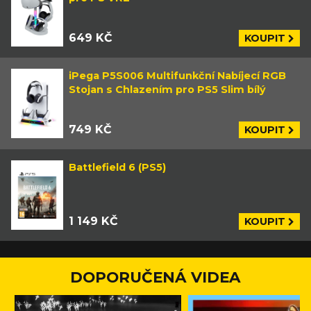
649 KČ
KOUPIT
iPega P5S006 Multifunkční Nabíjecí RGB
Stojan s Chlazením pro PS5 Slim bílý
749 KČ
KOUPIT
Battlefield 6 (PS5)
1 149 KČ
KOUPIT
DOPORUČENÁ VIDEA