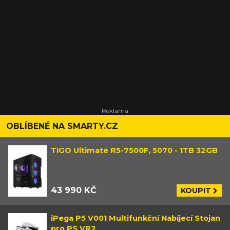
OBLÍBENÉ NA SMARTY.CZ
TIGO Ultimate R5-7500F, 5070 - 1TB 32GB
43 990 KČ
KOUPIT
iPega P5 V001 Multifunkční Nabíjecí Stojan
pro PS VR2