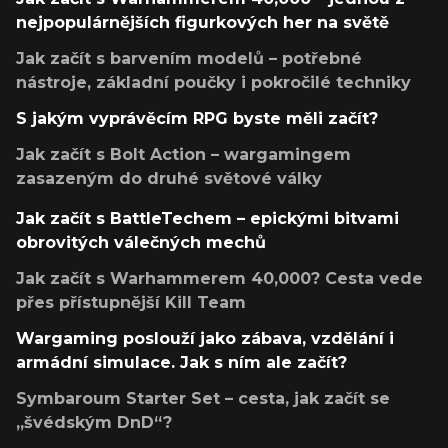
nejpopulárnějších figurkových her na světě
Jak začít s barvením modelů – potřebné
nástroje, základní poučky i pokročilé techniky
S jakým vyprávěcím RPG byste měli začít?
Jak začít s Bolt Action – wargamingem
zasazeným do druhé světové války
Jak začít s BattleTechem – epickými bitvami
obrovitých válečných mechů
Jak začít s Warhammerem 40,000? Cesta vede
přes přístupnější Kill Team
Wargaming poslouží jako zábava, vzdělání i
armádní simulace. Jak s ním ale začít?
Symbaroum Starter Set – cesta, jak začít se
„švédským DnD“?