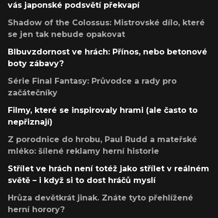
vás japonské podsvětí překvapí
Shadow of the Colossus: Mistrovské dílo, které
se jen tak nebude opakovat
Blbuvzdornost ve hrách: Přínos, nebo betonové
boty zábavy?
Série Final Fantasy: Průvodce a rady pro
začátečníky
Filmy, které se inspirovaly hrami (ale často to
nepřiznají)
Z porodnice do hrobu, Paul Rudd a mateřské
mléko: šílené reklamy herní historie
Střílet ve hrách není totéž jako střílet v reálném
světě – i když si to dost hráčů myslí
Hrůza devětkrát jinak. Znáte tyto přehlížené
herní horory?