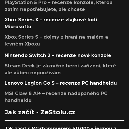
PlayStation 5 Pro – recenze konzole, kterou
zatím nepotřebujete, ale chcete
Xbox Series X – recenze vlajkové lodi
Microsoftu
Xbox Series S – dojmy z hraní na malém a
levném Xboxu
Nintendo Switch 2 – recenze nové konzole
Steam Deck je zázračné herní zařízení, které
ale vůbec nepoužívám
Lenovo Legion Go S – recenze PC handheldu
MSI Claw 8 AI+ – recenze nadupaného PC
handheldu
Jak začít - ZeStolu.cz
Jak začít s Warhammerem 40,000 – jednou z