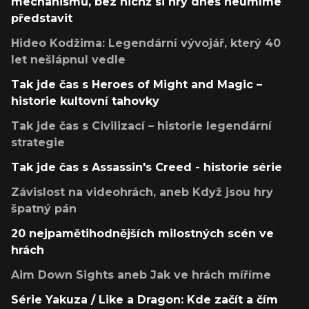
mechanismů, bez nichž si hry dnes neumíme
představit
Hideo Kodžima: Legendární vývojář, který 40
let nešlápnul vedle
Tak jde čas s Heroes of Might and Magic –
historie kultovní tahovky
Tak jde čas s Civilizací – historie legendární
strategie
Tak jde čas s Assassin's Creed - historie série
Závislost na videohrách, aneb Když jsou hry
špatný pán
20 nejpamětihodnějších milostných scén ve
hrách
Aim Down Sights aneb Jak ve hrách míříme
Série Yakuza / Like a Dragon: Kde začít a čím