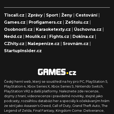
Tiscali.cz
|
Zprávy
|
Sport
|
Ženy
|
Cestování
|
Games.cz
|
Profigamers.cz
|
ZeStolu.cz
|
Osobnosti.cz
|
Karaoketexty.cz
|
Úschovna.cz
|
Nedd.cz
|
Moulík.cz
|
Fights.cz
|
Dokina.cz
|
CZhity.cz
|
Našepeníze.cz
|
Srovnám.cz
|
StartupInsider.cz
Český herní web, který se soustředí na hry pro PC, PlayStation 5,
PlayStation 4, Xbox Series X, Xbox Series S, Nintendo Switch,
PlayStation VR2 a další platformy. Naleznete zde recenze,
dojmy z hraní, videorecenze i pravidelné novinky, stejně jako
podcasty, rozsáhlou databázi her a speciály k očekávaným hrám
ze sérií jako Assassin's Creed, Call of Duty, Grand Theft Auto, The
Legend of Zelda, Final Fantasy, Kingdom Come: Deliverance,