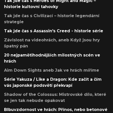
Tak jde čas s Heroes of Might and Magic –
historie kultovní tahovky
Tak jde čas s Civilizací – historie legendární
strategie
Tak jde čas s Assassin's Creed - historie série
Závislost na videohrách, aneb Když jsou hry
špatný pán
20 nejpamětihodnějších milostných scén ve
hrách
Aim Down Sights aneb Jak ve hrách míříme
Série Yakuza / Like a Dragon: Kde začít a čím
vás japonské podsvětí překvapí
Shadow of the Colossus: Mistrovské dílo, které
se jen tak nebude opakovat
Blbuvzdornost ve hrách: Přínos, nebo betonové