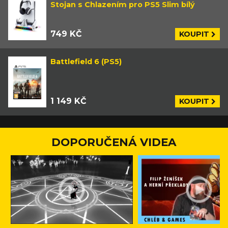
Stojan s Chlazením pro PS5 Slim bílý
749 KČ
KOUPIT
Battlefield 6 (PS5)
1 149 KČ
KOUPIT
DOPORUČENÁ VIDEA