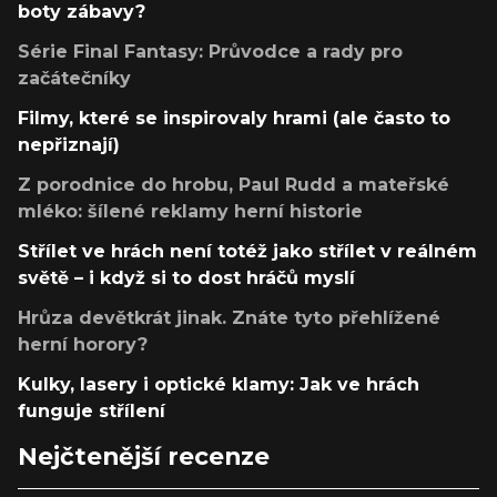
boty zábavy?
Série Final Fantasy: Průvodce a rady pro
začátečníky
Filmy, které se inspirovaly hrami (ale často to
nepřiznají)
Z porodnice do hrobu, Paul Rudd a mateřské
mléko: šílené reklamy herní historie
Střílet ve hrách není totéž jako střílet v reálném
světě – i když si to dost hráčů myslí
Hrůza devětkrát jinak. Znáte tyto přehlížené
herní horory?
Kulky, lasery i optické klamy: Jak ve hrách
funguje střílení
Nejčtenější recenze