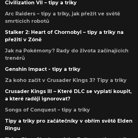
Civilization VII – tipy a triky
Arc Raiders – tipy a triky, jak přežít ve světě
smrtících robotů
Stalker 2: Heart of Chornobyl – tipy a triky na
přežití v Zóně
Jak na Pokémony? Rady do života začínajících
trenérů
Genshin Impact - tipy a triky
Za koho začít v Crusader Kings 3? Tipy a triky
Crusader Kings III – Které DLC se vyplatí koupit,
a které raději ignorovat?
Songs of Conquest – tipy a triky
Tipy a triky pro začátečníky v obřím světě Elden
Ringu