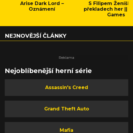
Arise Dark Lord –
S Filipem Ženíšk
Oznámení
překladech her || C
Games
NEJNOVĚJŠÍ ČLÁNKY
Nejoblíbenější herní série
Assassin's Creed
Grand Theft Auto
Mafia