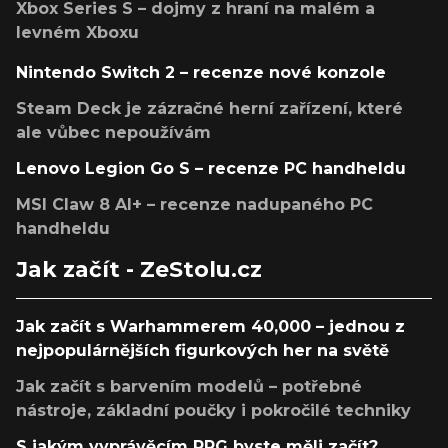
Xbox Series S – dojmy z hraní na malém a
levném Xboxu
Nintendo Switch 2 – recenze nové konzole
Steam Deck je zázračné herní zařízení, které
ale vůbec nepoužívám
Lenovo Legion Go S – recenze PC handheldu
MSI Claw 8 AI+ – recenze nadupaného PC
handheldu
Jak začít - ZeStolu.cz
Jak začít s Warhammerem 40,000 – jednou z
nejpopulárnějších figurkových her na světě
Jak začít s barvením modelů – potřebné
nástroje, základní poučky i pokročilé techniky
S jakým vyprávěcím RPG byste měli začít?