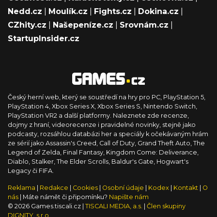
Nedd.cz
|
Moulík.cz
|
Fights.cz
|
Dokina.cz
|
CZhity.cz
|
Našepeníze.cz
|
Srovnám.cz
|
StartupInsider.cz
Český herní web, který se soustředí na hry pro PC, PlayStation 5,
PlayStation 4, Xbox Series X, Xbox Series S, Nintendo Switch,
PlayStation VR2 a další platformy. Naleznete zde recenze,
dojmy z hraní, videorecenze i pravidelné novinky, stejně jako
podcasty, rozsáhlou databázi her a speciály k očekávaným hrám
ze sérií jako Assassin's Creed, Call of Duty, Grand Theft Auto, The
Legend of Zelda, Final Fantasy, Kingdom Come: Deliverance,
Diablo, Stalker, The Elder Scrolls, Baldur's Gate, Hogwart's
Legacy či FIFA.
Reklama
|
Redakce
|
Cookies
|
Osobní údaje
|
Kodex
|
Kontakt
|
O
nás
| Máte námět či připomínku?
Napište nám
© 2026 Games.tiscali.cz |
TISCALI MEDIA, a.s.
|
Člen skupiny
DIGNITY, s.r.o.