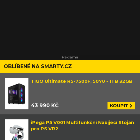
OBLÍBENÉ NA SMARTY.CZ
TIGO Ultimate R5-7500F, 5070 - 1TB 32GB
43 990 KČ
KOUPIT
iPega P5 V001 Multifunkční Nabíjecí Stojan
pro PS VR2