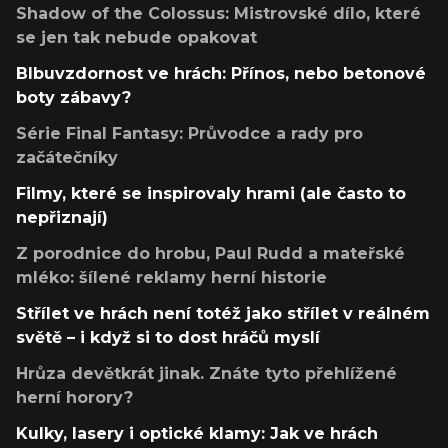
Shadow of the Colossus: Mistrovské dílo, které
se jen tak nebude opakovat
Blbuvzdornost ve hrách: Přínos, nebo betonové
boty zábavy?
Série Final Fantasy: Průvodce a rady pro
začátečníky
Filmy, které se inspirovaly hrami (ale často to
nepřiznají)
Z porodnice do hrobu, Paul Rudd a mateřské
mléko: šílené reklamy herní historie
Střílet ve hrách není totéž jako střílet v reálném
světě – i když si to dost hráčů myslí
Hrůza devětkrát jinak. Znáte tyto přehlížené
herní horory?
Kulky, lasery i optické klamy: Jak ve hrách