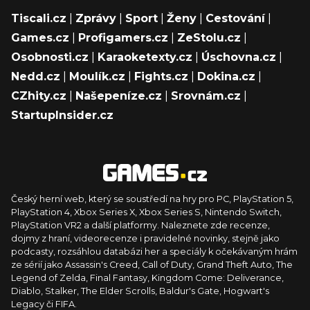
Tiscali.cz
|
Zprávy
|
Sport
|
Ženy
|
Cestování
|
Games.cz
|
Profigamers.cz
|
ZeStolu.cz
|
Osobnosti.cz
|
Karaoketexty.cz
|
Úschovna.cz
|
Nedd.cz
|
Moulík.cz
|
Fights.cz
|
Dokina.cz
|
CZhity.cz
|
Našepeníze.cz
|
Srovnám.cz
|
StartupInsider.cz
Český herní web, který se soustředí na hry pro PC, PlayStation 5,
PlayStation 4, Xbox Series X, Xbox Series S, Nintendo Switch,
PlayStation VR2 a další platformy. Naleznete zde recenze,
dojmy z hraní, videorecenze i pravidelné novinky, stejně jako
podcasty, rozsáhlou databázi her a speciály k očekávaným hrám
ze sérií jako Assassin's Creed, Call of Duty, Grand Theft Auto, The
Legend of Zelda, Final Fantasy, Kingdom Come: Deliverance,
Diablo, Stalker, The Elder Scrolls, Baldur's Gate, Hogwart's
Legacy či FIFA.