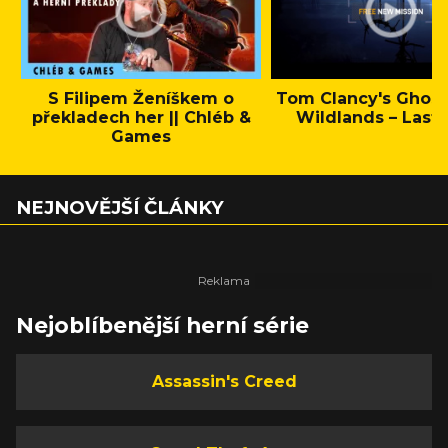
S Filipem Ženíškem o
Tom Clancy's Ghos
překladech her || Chléb &
Wildlands – Last 
Games
NEJNOVĚJŠÍ ČLÁNKY
Nejoblíbenější herní série
Assassin's Creed