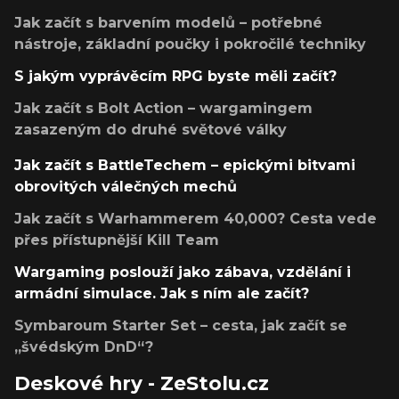
Jak začít s barvením modelů – potřebné
nástroje, základní poučky i pokročilé techniky
S jakým vyprávěcím RPG byste měli začít?
Jak začít s Bolt Action – wargamingem
zasazeným do druhé světové války
Jak začít s BattleTechem – epickými bitvami
obrovitých válečných mechů
Jak začít s Warhammerem 40,000? Cesta vede
přes přístupnější Kill Team
Wargaming poslouží jako zábava, vzdělání i
armádní simulace. Jak s ním ale začít?
Symbaroum Starter Set – cesta, jak začít se
„švédským DnD“?
Deskové hry - ZeStolu.cz