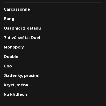
Carcassonne
Bang
Osadníci z Katanu
7 divů světa: Duel
Monopoly
Dobble
Uno
Jízdenky, prosím!
Krycí jména
Na křídlech