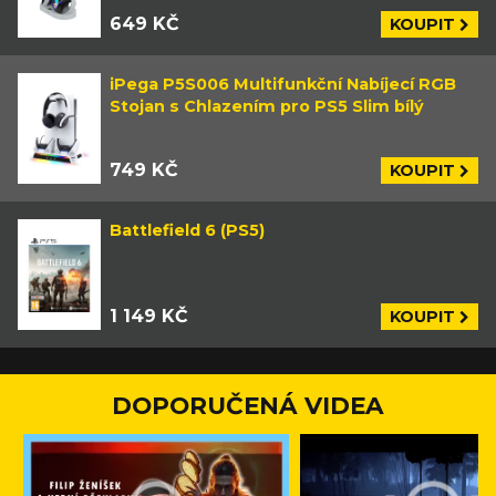
649 KČ
KOUPIT
iPega P5S006 Multifunkční Nabíjecí RGB
Stojan s Chlazením pro PS5 Slim bílý
749 KČ
KOUPIT
Battlefield 6 (PS5)
1 149 KČ
KOUPIT
DOPORUČENÁ VIDEA