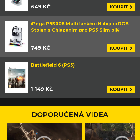
649 KČ
KOUPIT
iPega P5S006 Multifunkční Nabíjecí RGB
Stojan s Chlazením pro PS5 Slim bílý
749 KČ
KOUPIT
Battlefield 6 (PS5)
1 149 KČ
KOUPIT
DOPORUČENÁ VIDEA