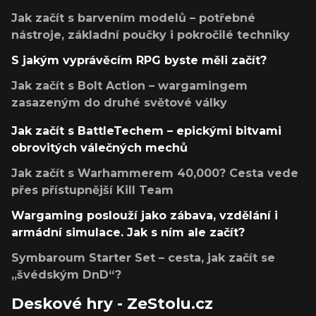
Jak začít s barvením modelů – potřebné
nástroje, základní poučky i pokročilé techniky
S jakým vyprávěcím RPG byste měli začít?
Jak začít s Bolt Action – wargamingem
zasazeným do druhé světové války
Jak začít s BattleTechem – epickými bitvami
obrovitých válečných mechů
Jak začít s Warhammerem 40,000? Cesta vede
přes přístupnější Kill Team
Wargaming poslouží jako zábava, vzdělání i
armádní simulace. Jak s ním ale začít?
Symbaroum Starter Set – cesta, jak začít se
„švédským DnD“?
Deskové hry - ZeStolu.cz