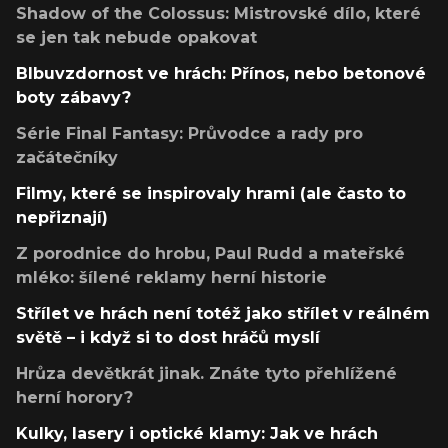
Shadow of the Colossus: Mistrovské dílo, které
se jen tak nebude opakovat
Blbuvzdornost ve hrách: Přínos, nebo betonové
boty zábavy?
Série Final Fantasy: Průvodce a rady pro
začátečníky
Filmy, které se inspirovaly hrami (ale často to
nepřiznají)
Z porodnice do hrobu, Paul Rudd a mateřské
mléko: šílené reklamy herní historie
Střílet ve hrách není totéž jako střílet v reálném
světě – i když si to dost hráčů myslí
Hrůza devětkrát jinak. Znáte tyto přehlížené
herní horory?
Kulky, lasery i optické klamy: Jak ve hrách