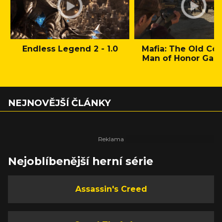
Endless Legend 2 - 1.0
Mafia: The Old Cou
Man of Honor Gam
NEJNOVĚJŠÍ ČLÁNKY
Nejoblíbenější herní série
Assassin's Creed