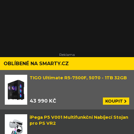
OBLÍBENÉ NA SMARTY.CZ
TIGO Ultimate R5-7500F, 5070 - 1TB 32GB
43 990 KČ
KOUPIT
iPega P5 V001 Multifunkční Nabíjecí Stojan
pro PS VR2