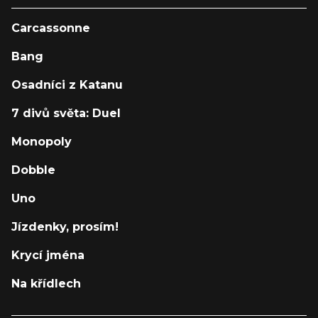
Carcassonne
Bang
Osadníci z Katanu
7 divů světa: Duel
Monopoly
Dobble
Uno
Jízdenky, prosím!
Krycí jména
Na křídlech