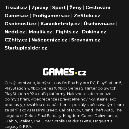
Tiscali.cz
|
Zprávy
|
Sport
|
Ženy
|
Cestování
|
Games.cz
|
Profigamers.cz
|
ZeStolu.cz
|
Osobnosti.cz
|
Karaoketexty.cz
|
Úschovna.cz
|
Nedd.cz
|
Moulík.cz
|
Fights.cz
|
Dokina.cz
|
CZhity.cz
|
Našepeníze.cz
|
Srovnám.cz
|
StartupInsider.cz
Český herní web, který se soustředí na hry pro PC, PlayStation 5,
PlayStation 4, Xbox Series X, Xbox Series S, Nintendo Switch,
PlayStation VR2 a další platformy. Naleznete zde recenze,
dojmy z hraní, videorecenze i pravidelné novinky, stejně jako
podcasty, rozsáhlou databázi her a speciály k očekávaným hrám
ze sérií jako Assassin's Creed, Call of Duty, Grand Theft Auto, The
Legend of Zelda, Final Fantasy, Kingdom Come: Deliverance,
Diablo, Stalker, The Elder Scrolls, Baldur's Gate, Hogwart's
Legacy či FIFA.