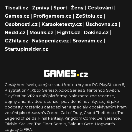
Tiscali.cz
|
Zprávy
|
Sport
|
Ženy
|
Cestování
|
Games.cz
|
Profigamers.cz
|
ZeStolu.cz
|
Osobnosti.cz
|
Karaoketexty.cz
|
Úschovna.cz
|
Nedd.cz
|
Moulík.cz
|
Fights.cz
|
Dokina.cz
|
CZhity.cz
|
Našepeníze.cz
|
Srovnám.cz
|
StartupInsider.cz
Český herní web, který se soustředí na hry pro PC, PlayStation 5,
PlayStation 4, Xbox Series X, Xbox Series S, Nintendo Switch,
PlayStation VR2 a další platformy. Naleznete zde recenze,
dojmy z hraní, videorecenze i pravidelné novinky, stejně jako
podcasty, rozsáhlou databázi her a speciály k očekávaným hrám
ze sérií jako Assassin's Creed, Call of Duty, Grand Theft Auto, The
Legend of Zelda, Final Fantasy, Kingdom Come: Deliverance,
Diablo, Stalker, The Elder Scrolls, Baldur's Gate, Hogwart's
Legacy či FIFA.