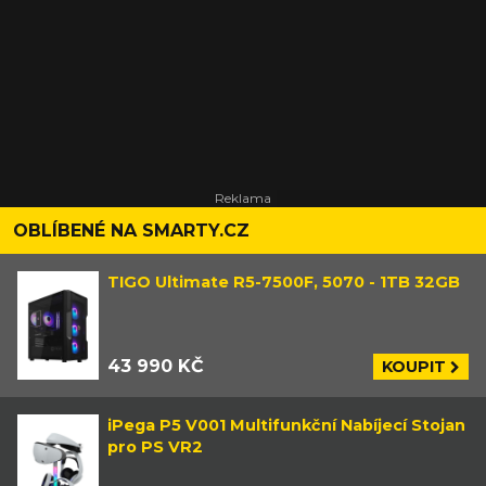
OBLÍBENÉ NA SMARTY.CZ
TIGO Ultimate R5-7500F, 5070 - 1TB 32GB
43 990 KČ
KOUPIT
iPega P5 V001 Multifunkční Nabíjecí Stojan
pro PS VR2