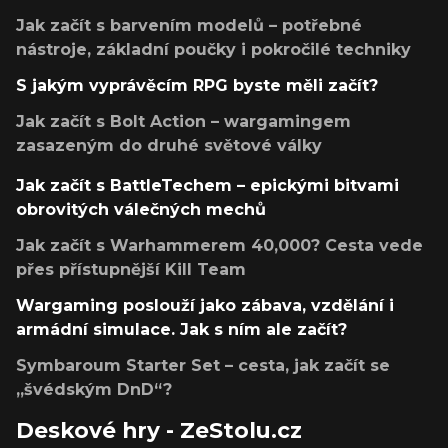
Jak začít s barvením modelů – potřebné
nástroje, základní poučky i pokročilé techniky
S jakým vyprávěcím RPG byste měli začít?
Jak začít s Bolt Action – wargamingem
zasazeným do druhé světové války
Jak začít s BattleTechem – epickými bitvami
obrovitých válečných mechů
Jak začít s Warhammerem 40,000? Cesta vede
přes přístupnější Kill Team
Wargaming poslouží jako zábava, vzdělání i
armádní simulace. Jak s ním ale začít?
Symbaroum Starter Set – cesta, jak začít se
„švédským DnD“?
Deskové hry - ZeStolu.cz