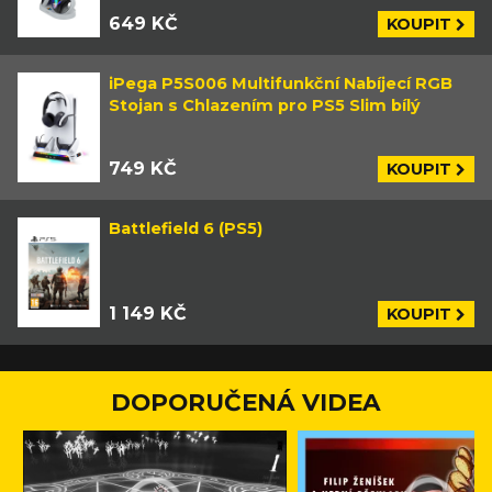
649 KČ
KOUPIT
iPega P5S006 Multifunkční Nabíjecí RGB
Stojan s Chlazením pro PS5 Slim bílý
749 KČ
KOUPIT
Battlefield 6 (PS5)
1 149 KČ
KOUPIT
DOPORUČENÁ VIDEA