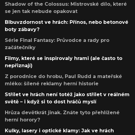
Shadow of the Colossus: Mistrovské dílo, které
se jen tak nebude opakovat
Blbuvzdornost ve hrách: Přínos, nebo betonové
boty zábavy?
Série Final Fantasy: Průvodce a rady pro
začátečníky
Filmy, které se inspirovaly hrami (ale často to
nepřiznají)
Z porodnice do hrobu, Paul Rudd a mateřské
mléko: šílené reklamy herní historie
Střílet ve hrách není totéž jako střílet v reálném
světě – i když si to dost hráčů myslí
Hrůza devětkrát jinak. Znáte tyto přehlížené
herní horory?
Kulky, lasery i optické klamy: Jak ve hrách