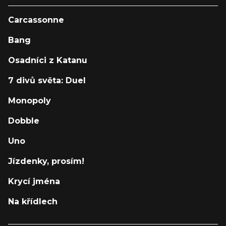
Carcassonne
Bang
Osadníci z Katanu
7 divů světa: Duel
Monopoly
Dobble
Uno
Jízdenky, prosím!
Krycí jména
Na křídlech