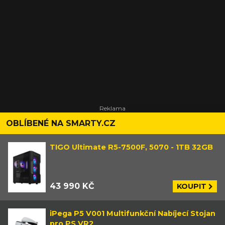
OBLÍBENÉ NA SMARTY.CZ
TIGO Ultimate R5-7500F, 5070 - 1TB 32GB
43 990 KČ
KOUPIT
iPega P5 V001 Multifunkční Nabíjecí Stojan
pro PS VR2