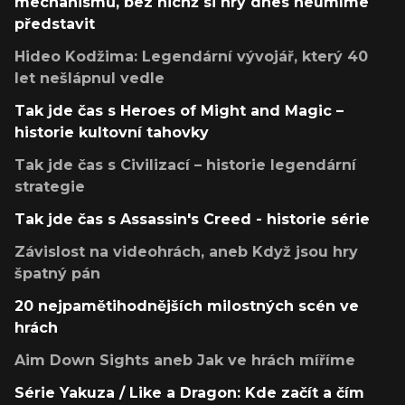
mechanismů, bez nichž si hry dnes neumíme
představit
Hideo Kodžima: Legendární vývojář, který 40
let nešlápnul vedle
Tak jde čas s Heroes of Might and Magic –
historie kultovní tahovky
Tak jde čas s Civilizací – historie legendární
strategie
Tak jde čas s Assassin's Creed - historie série
Závislost na videohrách, aneb Když jsou hry
špatný pán
20 nejpamětihodnějších milostných scén ve
hrách
Aim Down Sights aneb Jak ve hrách míříme
Série Yakuza / Like a Dragon: Kde začít a čím