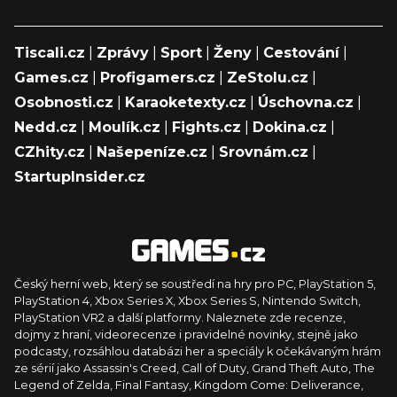
Tiscali.cz
|
Zprávy
|
Sport
|
Ženy
|
Cestování
|
Games.cz
|
Profigamers.cz
|
ZeStolu.cz
|
Osobnosti.cz
|
Karaoketexty.cz
|
Úschovna.cz
|
Nedd.cz
|
Moulík.cz
|
Fights.cz
|
Dokina.cz
|
CZhity.cz
|
Našepeníze.cz
|
Srovnám.cz
|
StartupInsider.cz
Český herní web, který se soustředí na hry pro PC, PlayStation 5,
PlayStation 4, Xbox Series X, Xbox Series S, Nintendo Switch,
PlayStation VR2 a další platformy. Naleznete zde recenze,
dojmy z hraní, videorecenze i pravidelné novinky, stejně jako
podcasty, rozsáhlou databázi her a speciály k očekávaným hrám
ze sérií jako Assassin's Creed, Call of Duty, Grand Theft Auto, The
Legend of Zelda, Final Fantasy, Kingdom Come: Deliverance,