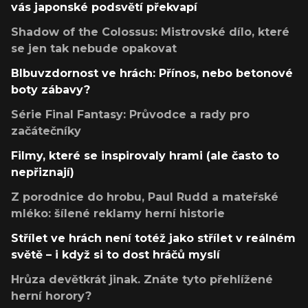
vás japonské podsvětí překvapí
Shadow of the Colossus: Mistrovské dílo, které
se jen tak nebude opakovat
Blbuvzdornost ve hrách: Přínos, nebo betonové
boty zábavy?
Série Final Fantasy: Průvodce a rady pro
začátečníky
Filmy, které se inspirovaly hrami (ale často to
nepřiznají)
Z porodnice do hrobu, Paul Rudd a mateřské
mléko: šílené reklamy herní historie
Střílet ve hrách není totéž jako střílet v reálném
světě – i když si to dost hráčů myslí
Hrůza devětkrát jinak. Znáte tyto přehlížené
herní horory?