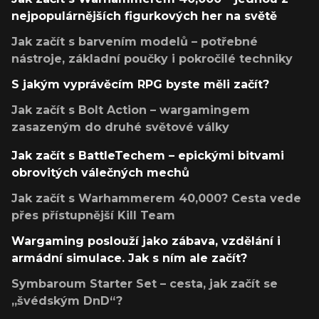
nejpopulárnějších figurkových her na světě
Jak začít s barvením modelů – potřebné
nástroje, základní poučky i pokročilé techniky
S jakým vyprávěcím RPG byste měli začít?
Jak začít s Bolt Action – wargamingem
zasazeným do druhé světové války
Jak začít s BattleTechem – epickými bitvami
obrovitých válečných mechů
Jak začít s Warhammerem 40,000? Cesta vede
přes přístupnější Kill Team
Wargaming poslouží jako zábava, vzdělání i
armádní simulace. Jak s ním ale začít?
Symbaroum Starter Set – cesta, jak začít se
„švédským DnD“?