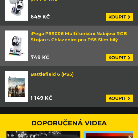
649 KČ
KOUPIT
iPega P5S006 Multifunkční Nabíjecí RGB
Stojan s Chlazením pro PS5 Slim bílý
749 KČ
KOUPIT
Battlefield 6 (PS5)
1 149 KČ
KOUPIT
DOPORUČENÁ VIDEA