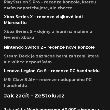
PlayStation 5 Pro – recenze konzole, kterou
zatím nepotřebujete, ale chcete
Xbox Series X – recenze vlajkové lodi
Microsoftu
Xbox Series S – dojmy z hraní na malém a
levném Xboxu
Nintendo Switch 2 – recenze nové konzole
Steam Deck je zázračné herní zařízení, které
ale vůbec nepoužívám
Lenovo Legion Go S – recenze PC handheldu
MSI Claw 8 AI+ – recenze nadupaného PC
handheldu
Jak začít - ZeStolu.cz
Jak začít s Warhammerem 40,000 – jednou z