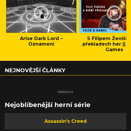
Arise Dark Lord –
S Filipem Ženíšk
Oznámení
překladech her || C
Games
NEJNOVĚJŠÍ ČLÁNKY
Nejoblíbenější herní série
Assassin's Creed