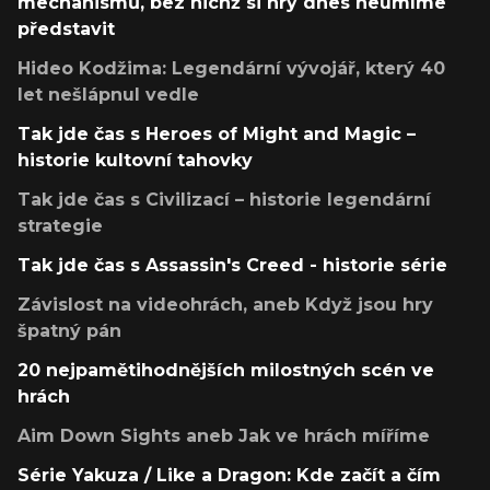
mechanismů, bez nichž si hry dnes neumíme
představit
Hideo Kodžima: Legendární vývojář, který 40
let nešlápnul vedle
Tak jde čas s Heroes of Might and Magic –
historie kultovní tahovky
Tak jde čas s Civilizací – historie legendární
strategie
Tak jde čas s Assassin's Creed - historie série
Závislost na videohrách, aneb Když jsou hry
špatný pán
20 nejpamětihodnějších milostných scén ve
hrách
Aim Down Sights aneb Jak ve hrách míříme
Série Yakuza / Like a Dragon: Kde začít a čím