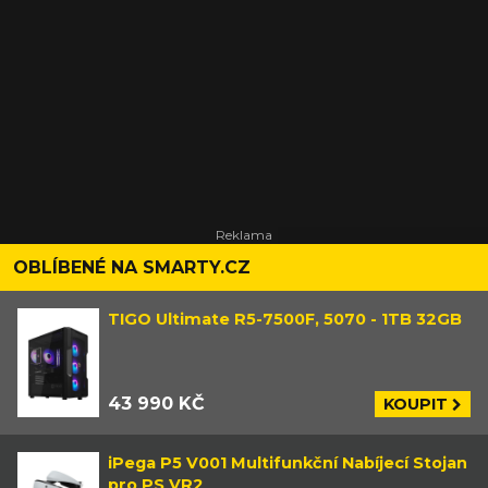
OBLÍBENÉ NA SMARTY.CZ
TIGO Ultimate R5-7500F, 5070 - 1TB 32GB
43 990 KČ
KOUPIT
iPega P5 V001 Multifunkční Nabíjecí Stojan
pro PS VR2