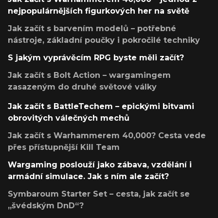
nejpopulárnějších figurkových her na světě
Jak začít s barvením modelů – potřebné
nástroje, základní poučky i pokročilé techniky
S jakým vyprávěcím RPG byste měli začít?
Jak začít s Bolt Action – wargamingem
zasazeným do druhé světové války
Jak začít s BattleTechem – epickými bitvami
obrovitých válečných mechů
Jak začít s Warhammerem 40,000? Cesta vede
přes přístupnější Kill Team
Wargaming poslouží jako zábava, vzdělání i
armádní simulace. Jak s ním ale začít?
Symbaroum Starter Set – cesta, jak začít se
„švédským DnD“?