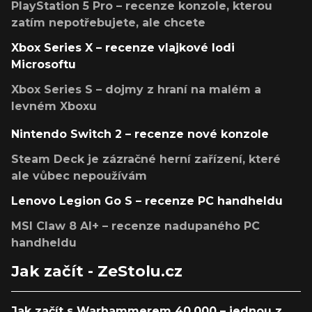
PlayStation 5 Pro – recenze konzole, kterou
zatím nepotřebujete, ale chcete
Xbox Series X – recenze vlajkové lodi
Microsoftu
Xbox Series S – dojmy z hraní na malém a
levném Xboxu
Nintendo Switch 2 – recenze nové konzole
Steam Deck je zázračné herní zařízení, které
ale vůbec nepoužívám
Lenovo Legion Go S – recenze PC handheldu
MSI Claw 8 AI+ – recenze nadupaného PC
handheldu
Jak začít - ZeStolu.cz
Jak začít s Warhammerem 40,000 – jednou z