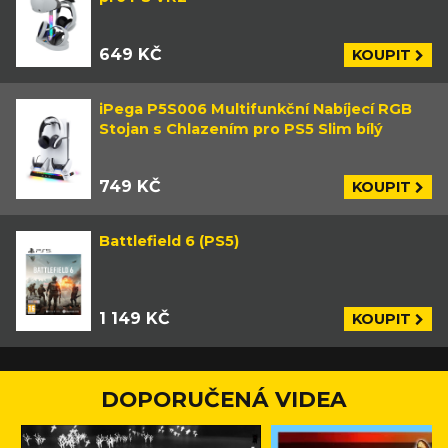
649 KČ
KOUPIT
iPega P5S006 Multifunkční Nabíjecí RGB
Stojan s Chlazením pro PS5 Slim bílý
749 KČ
KOUPIT
Battlefield 6 (PS5)
1 149 KČ
KOUPIT
DOPORUČENÁ VIDEA