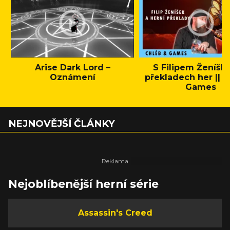
Arise Dark Lord –
S Filipem Ženíšk
Oznámení
překladech her || C
Games
NEJNOVĚJŠÍ ČLÁNKY
Nejoblíbenější herní série
Assassin's Creed