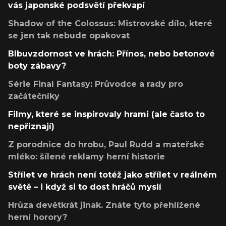
vás japonské podsvětí překvapí
Shadow of the Colossus: Mistrovské dílo, které
se jen tak nebude opakovat
Blbuvzdornost ve hrách: Přínos, nebo betonové
boty zábavy?
Série Final Fantasy: Průvodce a rady pro
začátečníky
Filmy, které se inspirovaly hrami (ale často to
nepřiznají)
Z porodnice do hrobu, Paul Rudd a mateřské
mléko: šílené reklamy herní historie
Střílet ve hrách není totéž jako střílet v reálném
světě – i když si to dost hráčů myslí
Hrůza devětkrát jinak. Znáte tyto přehlížené
herní horory?