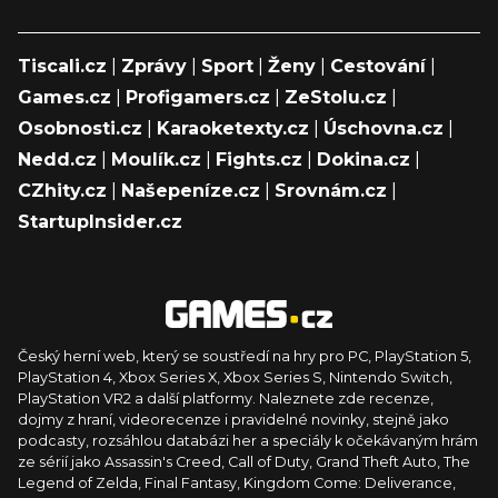
Tiscali.cz
|
Zprávy
|
Sport
|
Ženy
|
Cestování
|
Games.cz
|
Profigamers.cz
|
ZeStolu.cz
|
Osobnosti.cz
|
Karaoketexty.cz
|
Úschovna.cz
|
Nedd.cz
|
Moulík.cz
|
Fights.cz
|
Dokina.cz
|
CZhity.cz
|
Našepeníze.cz
|
Srovnám.cz
|
StartupInsider.cz
Český herní web, který se soustředí na hry pro PC, PlayStation 5,
PlayStation 4, Xbox Series X, Xbox Series S, Nintendo Switch,
PlayStation VR2 a další platformy. Naleznete zde recenze,
dojmy z hraní, videorecenze i pravidelné novinky, stejně jako
podcasty, rozsáhlou databázi her a speciály k očekávaným hrám
ze sérií jako Assassin's Creed, Call of Duty, Grand Theft Auto, The
Legend of Zelda, Final Fantasy, Kingdom Come: Deliverance,