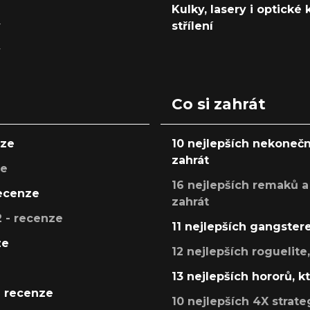
Kulky, lasery i optické
y
střílení
y
Co si zahrát
nze
10 nejlepších nekonečn
zahrát
ze
16 nejlepších remaků a
recenze
zahrát
 - recenze
11 nejlepších gangstere
ze
12 nejlepších roguelite
13 nejlepších hororů, k
- recenze
10 nejlepších 4X strate