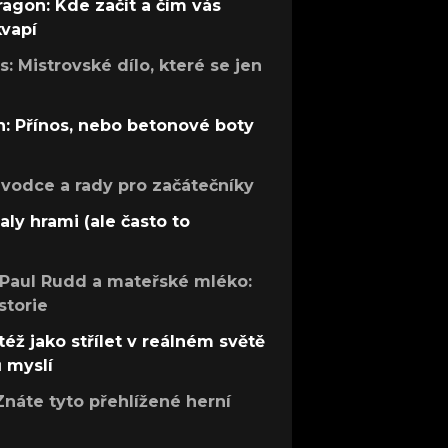
ragon: Kde začít a čím vás
kvapí
: Mistrovské dílo, které se jen
: Přínos, nebo betonové boty
růvodce a rady pro začátečníky
aly hrami (ale často to
 Paul Rudd a mateřské mléko:
storie
též jako střílet v reálném světě
ů myslí
Znáte tyto přehlížené herní