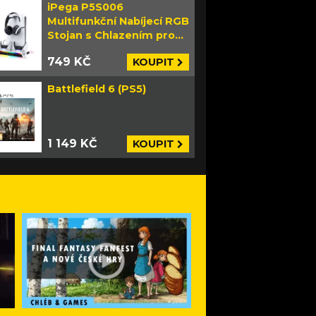
iPega P5S006
Multifunkční Nabíjecí RGB
Stojan s Chlazením pro
PS5 Slim bílý
749 KČ
KOUPIT
Battlefield 6 (PS5)
1 149 KČ
KOUPIT