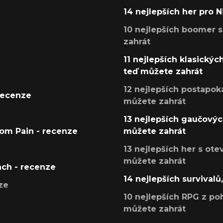
14 nejlepších her pro 
10 nejlepších boomer s
zahrát
11 nejlepších klasickýc
teď můžete zahrát
12 nejlepších postapoka
recenze
můžete zahrát
13 nejlepších gaučových
tom Pain - recenze
můžete zahrát
13 nejlepších her s ot
můžete zahrát
ach - recenze
14 nejlepších survivalů
ze
10 nejlepších RPG z poh
můžete zahrát