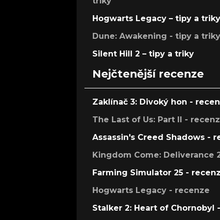
triky
Hogwarts Legacy – tipy a trik
Dune: Awakening - tipy a trik
Silent Hill 2 – tipy a triky
Nejčtenější recenze
Zaklínač 3: Divoký hon - rece
The Last of Us: Part II - recen
Assassin's Creed Shadows - 
Kingdom Come: Deliverance 2
Farming Simulator 25 - recen
Hogwarts Legacy - recenze
Stalker 2: Heart of Chornobyl 