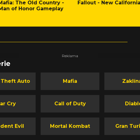
Mafia: The Old Country -
Fallout - New Californi
Man of Honor Gameplay
rie
 Theft Auto
Mafia
Zaklín
ar Cry
Call of Duty
Diabl
dent Evil
Mortal Kombat
Gran Tur