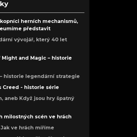
nky
ůkopníci herních mechanismů,
 neumíme představit
rní vývojář, který 40 let
f Might and Magic – historie
 – historie legendární strategie
s Creed - historie série
h, aneb Když jsou hry špatný
h milostných scén ve hrách
Jak ve hrách míříme