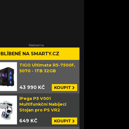
BLÍBENÉ NA SMARTY.CZ
TIGO Ultimate R5-7500F,
5070 - 1TB 32GB
43 990 KČ
KOUPIT
iPega P5 V001
Multifunkční Nabíjecí
Stojan pro PS VR2
649 KČ
KOUPIT