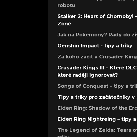
robotů
Stalker 2: Heart of Chornobyl – 
Zóně
Jak na Pokémony? Rady do živ
Genshin Impact - tipy a triky
Za koho začít v Crusader Kings
Crusader Kings III – Které DLC 
které raději ignorovat?
Songs of Conquest – tipy a tri
Tipy a triky pro začátečníky 
Elden Ring: Shadow of the Erdt
Elden Ring Nightreing – tipy a 
The Legend of Zelda: Tears of