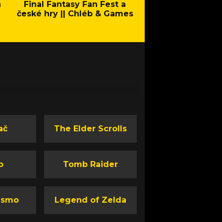
a
Final Fantasy Fan Fest a
Company of Heroes 
české hry || Chléb & Games
Stand - Trail
ač
The Elder Scrolls
o
Tomb Raider
ismo
Legend of Zelda