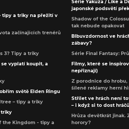
Série Yakuza / Like a D
japonské podsvětí pře
tipy a triky na přežití v
Shadow of the Colossus
tak nebude opakovat
ota začínajících trenérů
Blbuvzdornost ve hrách
zábavy?
 3? Tipy a triky
Série Final Fantasy: P
se vyplatí koupit, a
Filmy, které se inspirov
nepřiznají)
ky
Z porodnice do hrobu,
šílené reklamy herní hi
v obřím světě Elden Ringu
Střílet ve hrách není to
ree – tipy a triky
– i když si to dost hráč
triky
Hrůza devětkrát jinak. 
 the Kingdom - tipy a
horory?