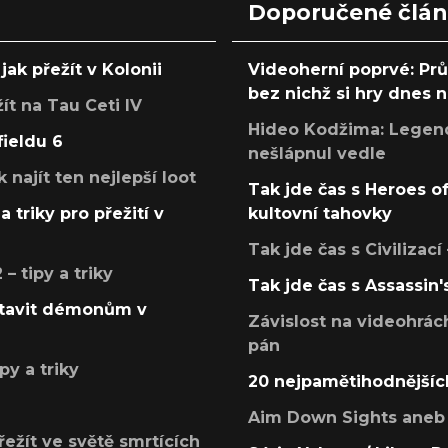
Doporučené člá
jak přežít v Kolonii
Videoherní poprvé: Pr
bez nichž si hry dnes
žít na Tau Ceti IV
Hideo Kodžima: Legendá
fieldu 6
nešlápnul vedle
k najít ten nejlepší loot
Tak jde čas s Heroes o
a triky pro přežití v
kultovní tahovky
Tak jde čas s Civilizací
 tipy a triky
Tak jde čas s Assassin'
postavit démonům v
Závislost na videohrác
pán
py a triky
20 nejpamětihodnějšíc
Aim Down Sights aneb 
přežít ve světě smrtících