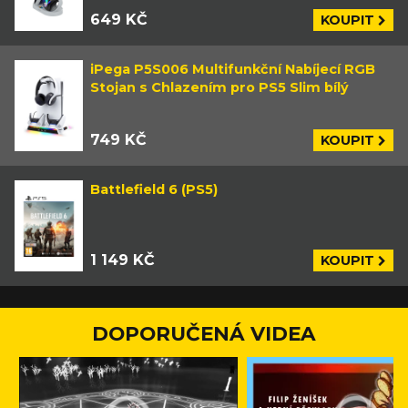
649 KČ
KOUPIT
iPega P5S006 Multifunkční Nabíjecí RGB
Stojan s Chlazením pro PS5 Slim bílý
749 KČ
KOUPIT
Battlefield 6 (PS5)
1 149 KČ
KOUPIT
DOPORUČENÁ VIDEA