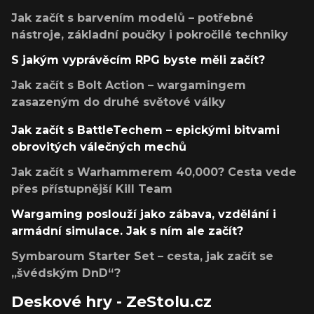
Jak začít s barvením modelů – potřebné
nástroje, základní poučky i pokročilé techniky
S jakým vyprávěcím RPG byste měli začít?
Jak začít s Bolt Action – wargamingem
zasazeným do druhé světové války
Jak začít s BattleTechem – epickými bitvami
obrovitých válečných mechů
Jak začít s Warhammerem 40,000? Cesta vede
přes přístupnější Kill Team
Wargaming poslouží jako zábava, vzdělání i
armádní simulace. Jak s ním ale začít?
Symbaroum Starter Set – cesta, jak začít se
„švédským DnD“?
Deskové hry - ZeStolu.cz