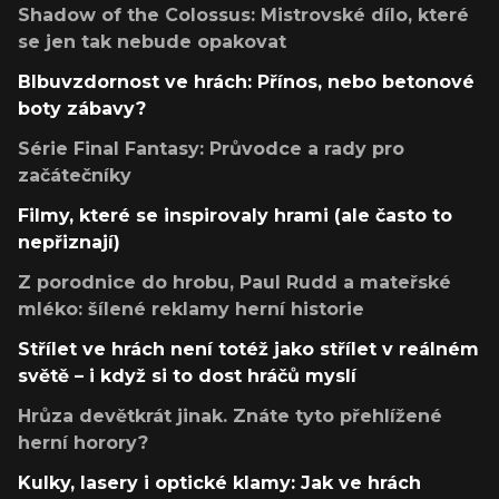
Shadow of the Colossus: Mistrovské dílo, které
se jen tak nebude opakovat
Blbuvzdornost ve hrách: Přínos, nebo betonové
boty zábavy?
Série Final Fantasy: Průvodce a rady pro
začátečníky
Filmy, které se inspirovaly hrami (ale často to
nepřiznají)
Z porodnice do hrobu, Paul Rudd a mateřské
mléko: šílené reklamy herní historie
Střílet ve hrách není totéž jako střílet v reálném
světě – i když si to dost hráčů myslí
Hrůza devětkrát jinak. Znáte tyto přehlížené
herní horory?
Kulky, lasery i optické klamy: Jak ve hrách