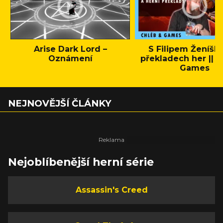
Arise Dark Lord –
S Filipem Ženíšk
Oznámení
překladech her || C
Games
NEJNOVĚJŠÍ ČLÁNKY
Nejoblíbenější herní série
Assassin's Creed