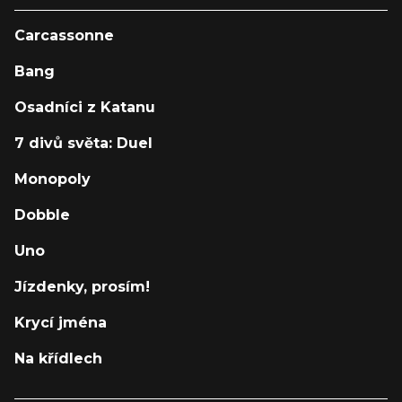
Carcassonne
Bang
Osadníci z Katanu
7 divů světa: Duel
Monopoly
Dobble
Uno
Jízdenky, prosím!
Krycí jména
Na křídlech