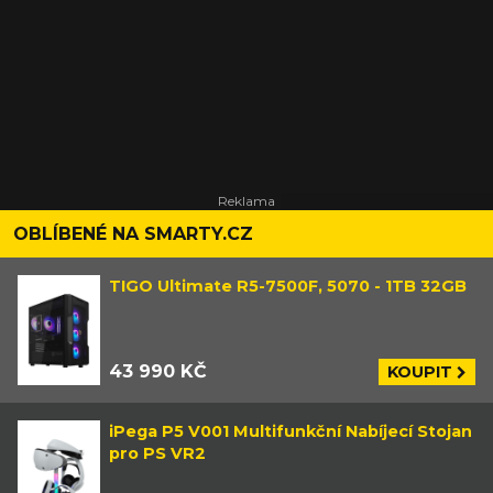
OBLÍBENÉ NA SMARTY.CZ
TIGO Ultimate R5-7500F, 5070 - 1TB 32GB
43 990 KČ
KOUPIT
iPega P5 V001 Multifunkční Nabíjecí Stojan
pro PS VR2