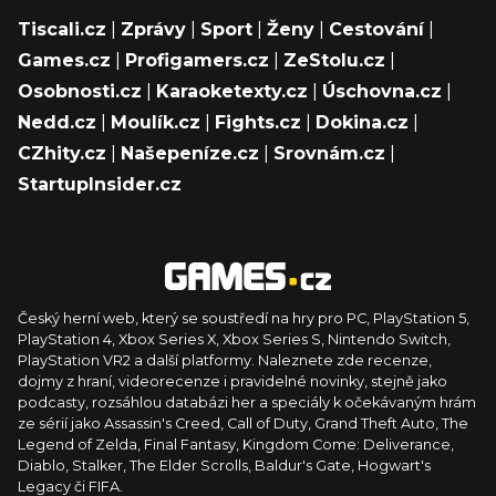
Tiscali.cz
|
Zprávy
|
Sport
|
Ženy
|
Cestování
|
Games.cz
|
Profigamers.cz
|
ZeStolu.cz
|
Osobnosti.cz
|
Karaoketexty.cz
|
Úschovna.cz
|
Nedd.cz
|
Moulík.cz
|
Fights.cz
|
Dokina.cz
|
CZhity.cz
|
Našepeníze.cz
|
Srovnám.cz
|
StartupInsider.cz
Český herní web, který se soustředí na hry pro PC, PlayStation 5,
PlayStation 4, Xbox Series X, Xbox Series S, Nintendo Switch,
PlayStation VR2 a další platformy. Naleznete zde recenze,
dojmy z hraní, videorecenze i pravidelné novinky, stejně jako
podcasty, rozsáhlou databázi her a speciály k očekávaným hrám
ze sérií jako Assassin's Creed, Call of Duty, Grand Theft Auto, The
Legend of Zelda, Final Fantasy, Kingdom Come: Deliverance,
Diablo, Stalker, The Elder Scrolls, Baldur's Gate, Hogwart's
Legacy či FIFA.