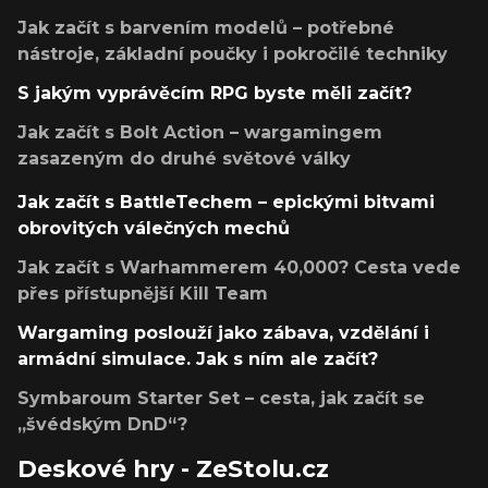
Jak začít s barvením modelů – potřebné
nástroje, základní poučky i pokročilé techniky
S jakým vyprávěcím RPG byste měli začít?
Jak začít s Bolt Action – wargamingem
zasazeným do druhé světové války
Jak začít s BattleTechem – epickými bitvami
obrovitých válečných mechů
Jak začít s Warhammerem 40,000? Cesta vede
přes přístupnější Kill Team
Wargaming poslouží jako zábava, vzdělání i
armádní simulace. Jak s ním ale začít?
Symbaroum Starter Set – cesta, jak začít se
„švédským DnD“?
Deskové hry - ZeStolu.cz