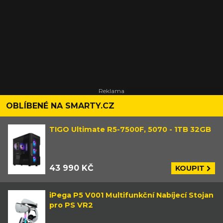
OBLÍBENÉ NA SMARTY.CZ
TIGO Ultimate R5-7500F, 5070 - 1TB 32GB
43 990 KČ
KOUPIT
iPega P5 V001 Multifunkční Nabíjecí Stojan
pro PS VR2