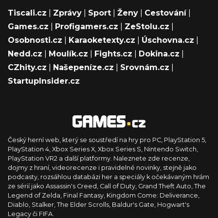
Tiscali.cz
|
Zprávy
|
Sport
|
Ženy
|
Cestování
|
Games.cz
|
Profigamers.cz
|
ZeStolu.cz
|
Osobnosti.cz
|
Karaoketexty.cz
|
Úschovna.cz
|
Nedd.cz
|
Moulík.cz
|
Fights.cz
|
Dokina.cz
|
CZhity.cz
|
Našepeníze.cz
|
Srovnám.cz
|
StartupInsider.cz
Český herní web, který se soustředí na hry pro PC, PlayStation 5,
PlayStation 4, Xbox Series X, Xbox Series S, Nintendo Switch,
PlayStation VR2 a další platformy. Naleznete zde recenze,
dojmy z hraní, videorecenze i pravidelné novinky, stejně jako
podcasty, rozsáhlou databázi her a speciály k očekávaným hrám
ze sérií jako Assassin's Creed, Call of Duty, Grand Theft Auto, The
Legend of Zelda, Final Fantasy, Kingdom Come: Deliverance,
Diablo, Stalker, The Elder Scrolls, Baldur's Gate, Hogwart's
Legacy či FIFA.