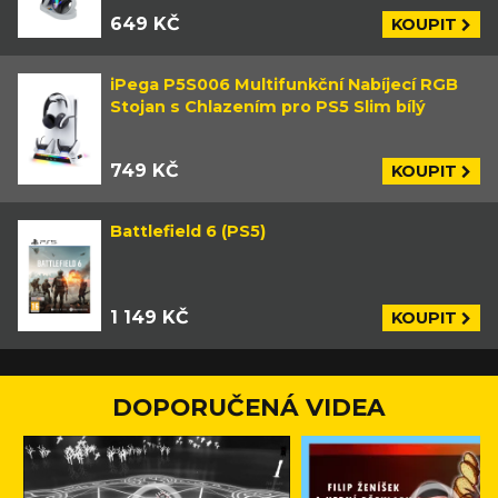
649 KČ
KOUPIT
iPega P5S006 Multifunkční Nabíjecí RGB
Stojan s Chlazením pro PS5 Slim bílý
749 KČ
KOUPIT
Battlefield 6 (PS5)
1 149 KČ
KOUPIT
DOPORUČENÁ VIDEA