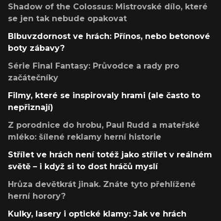
Shadow of the Colossus: Mistrovské dílo, které
se jen tak nebude opakovat
Blbuvzdornost ve hrách: Přínos, nebo betonové
boty zábavy?
Série Final Fantasy: Průvodce a rady pro
začátečníky
Filmy, které se inspirovaly hrami (ale často to
nepřiznají)
Z porodnice do hrobu, Paul Rudd a mateřské
mléko: šílené reklamy herní historie
Střílet ve hrách není totéž jako střílet v reálném
světě – i když si to dost hráčů myslí
Hrůza devětkrát jinak. Znáte tyto přehlížené
herní horory?
Kulky, lasery i optické klamy: Jak ve hrách