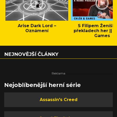
Arise Dark Lord –
S Filipem Ženíšk
Oznámení
překladech her || C
Games
NEJNOVĚJŠÍ ČLÁNKY
Nejoblíbenější herní série
Assassin's Creed