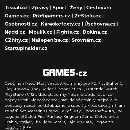
Tiscali.cz
|
Zprávy
|
Sport
|
Ženy
|
Cestování
|
Games.cz
|
Profigamers.cz
|
ZeStolu.cz
|
Osobnosti.cz
|
Karaoketexty.cz
|
Úschovna.cz
|
Nedd.cz
|
Moulík.cz
|
Fights.cz
|
Dokina.cz
|
CZhity.cz
|
Našepeníze.cz
|
Srovnám.cz
|
StartupInsider.cz
Český herní web, který se soustředí na hry pro PC, PlayStation 5,
PlayStation 4, Xbox Series X, Xbox Series S, Nintendo Switch,
PlayStation VR2 a další platformy. Naleznete zde recenze,
dojmy z hraní, videorecenze i pravidelné novinky, stejně jako
podcasty, rozsáhlou databázi her a speciály k očekávaným hrám
ze sérií jako Assassin's Creed, Call of Duty, Grand Theft Auto, The
Legend of Zelda, Final Fantasy, Kingdom Come: Deliverance,
Diablo, Stalker, The Elder Scrolls, Baldur's Gate, Hogwart's
Legacy či FIFA.