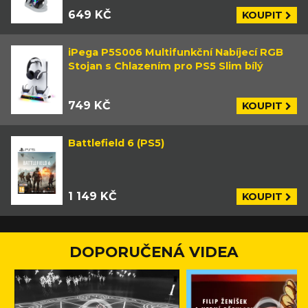
649 KČ
KOUPIT
iPega P5S006 Multifunkční Nabíjecí RGB
Stojan s Chlazením pro PS5 Slim bílý
749 KČ
KOUPIT
Battlefield 6 (PS5)
1 149 KČ
KOUPIT
DOPORUČENÁ VIDEA