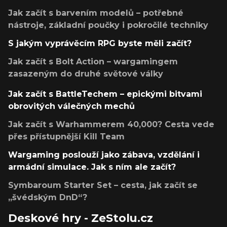
Jak začít s barvením modelů – potřebné
nástroje, základní poučky i pokročilé techniky
S jakým vyprávěcím RPG byste měli začít?
Jak začít s Bolt Action – wargamingem
zasazeným do druhé světové války
Jak začít s BattleTechem – epickými bitvami
obrovitých válečných mechů
Jak začít s Warhammerem 40,000? Cesta vede
přes přístupnější Kill Team
Wargaming poslouží jako zábava, vzdělání i
armádní simulace. Jak s ním ale začít?
Symbaroum Starter Set – cesta, jak začít se
„švédským DnD“?
Deskové hry - ZeStolu.cz