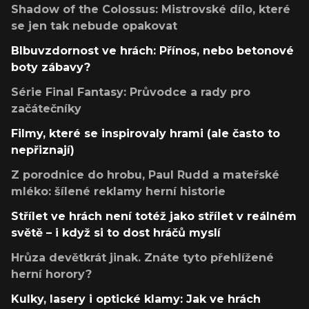
Shadow of the Colossus: Mistrovské dílo, které
se jen tak nebude opakovat
Blbuvzdornost ve hrách: Přínos, nebo betonové
boty zábavy?
Série Final Fantasy: Průvodce a rady pro
začátečníky
Filmy, které se inspirovaly hrami (ale často to
nepřiznají)
Z porodnice do hrobu, Paul Rudd a mateřské
mléko: šílené reklamy herní historie
Střílet ve hrách není totéž jako střílet v reálném
světě – i když si to dost hráčů myslí
Hrůza devětkrát jinak. Znáte tyto přehlížené
herní horory?
Kulky, lasery i optické klamy: Jak ve hrách