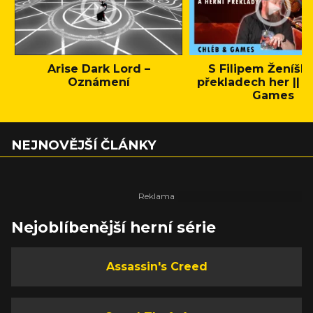
Arise Dark Lord –
S Filipem Ženíšk
Oznámení
překladech her || C
Games
NEJNOVĚJŠÍ ČLÁNKY
Nejoblíbenější herní série
Assassin's Creed