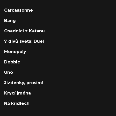
Carcassonne
Bang
Osadníci z Katanu
7 divů světa: Duel
Monopoly
Dobble
Uno
Jízdenky, prosím!
Krycí jména
Na křídlech