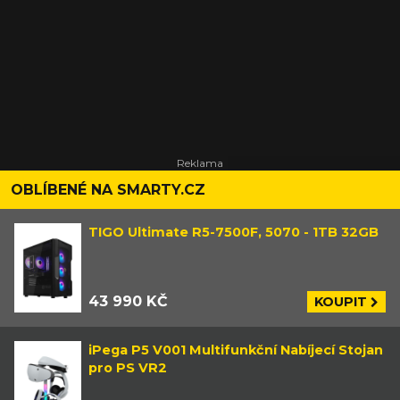
OBLÍBENÉ NA SMARTY.CZ
TIGO Ultimate R5-7500F, 5070 - 1TB 32GB
43 990 KČ
KOUPIT
iPega P5 V001 Multifunkční Nabíjecí Stojan
pro PS VR2