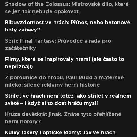
Shadow of the Colossus: Mistrovské dílo, které
se jen tak nebude opakovat
Blbuvzdornost ve hrách: Přínos, nebo betonové
boty zábavy?
Série Final Fantasy: Průvodce a rady pro
začátečníky
Filmy, které se inspirovaly hrami (ale často to
nepřiznají)
Z porodnice do hrobu, Paul Rudd a mateřské
mléko: šílené reklamy herní historie
Střílet ve hrách není totéž jako střílet v reálném
světě – i když si to dost hráčů myslí
Hrůza devětkrát jinak. Znáte tyto přehlížené
herní horory?
Kulky, lasery i optické klamy: Jak ve hrách