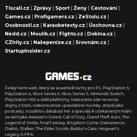
Tiscali.cz
|
Zprávy
|
Sport
|
Ženy
|
Cestování
|
Games.cz
|
Profigamers.cz
|
ZeStolu.cz
|
Osobnosti.cz
|
Karaoketexty.cz
|
Úschovna.cz
|
Nedd.cz
|
Moulík.cz
|
Fights.cz
|
Dokina.cz
|
CZhity.cz
|
Našepeníze.cz
|
Srovnám.cz
|
StartupInsider.cz
Český herní web, který se soustředí na hry pro PC, PlayStation 5,
PlayStation 4, Xbox Series X, Xbox Series S, Nintendo Switch,
PlayStation VR2 a další platformy. Naleznete zde recenze,
dojmy z hraní, videorecenze i pravidelné novinky, stejně jako
podcasty, rozsáhlou databázi her a speciály k očekávaným hrám
ze sérií jako Assassin's Creed, Call of Duty, Grand Theft Auto, The
Legend of Zelda, Final Fantasy, Kingdom Come: Deliverance,
Diablo, Stalker, The Elder Scrolls, Baldur's Gate, Hogwart's
Legacy či FIFA.