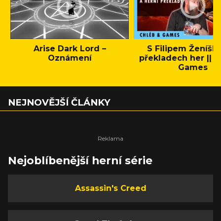
Arise Dark Lord –
S Filipem Ženíšk
Oznámení
překladech her || C
Games
NEJNOVĚJŠÍ ČLÁNKY
Nejoblíbenější herní série
Assassin's Creed