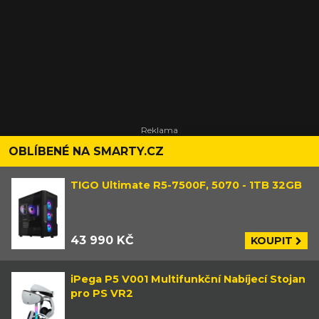
OBLÍBENÉ NA SMARTY.CZ
TIGO Ultimate R5-7500F, 5070 - 1TB 32GB
43 990 KČ
KOUPIT
iPega P5 V001 Multifunkční Nabíjecí Stojan
pro PS VR2