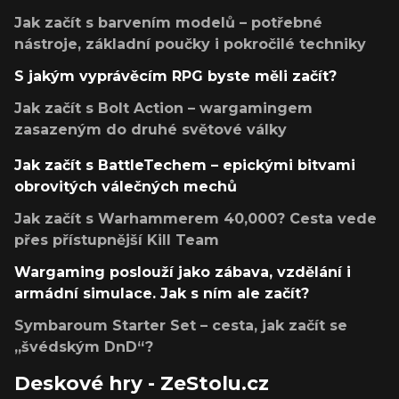
Jak začít s barvením modelů – potřebné
nástroje, základní poučky i pokročilé techniky
S jakým vyprávěcím RPG byste měli začít?
Jak začít s Bolt Action – wargamingem
zasazeným do druhé světové války
Jak začít s BattleTechem – epickými bitvami
obrovitých válečných mechů
Jak začít s Warhammerem 40,000? Cesta vede
přes přístupnější Kill Team
Wargaming poslouží jako zábava, vzdělání i
armádní simulace. Jak s ním ale začít?
Symbaroum Starter Set – cesta, jak začít se
„švédským DnD“?
Deskové hry - ZeStolu.cz