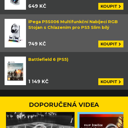
649 KČ
KOUPIT
iPega P5S006 Multifunkční Nabíjecí RGB
Stojan s Chlazením pro PS5 Slim bílý
749 KČ
KOUPIT
Battlefield 6 (PS5)
1 149 KČ
KOUPIT
DOPORUČENÁ VIDEA