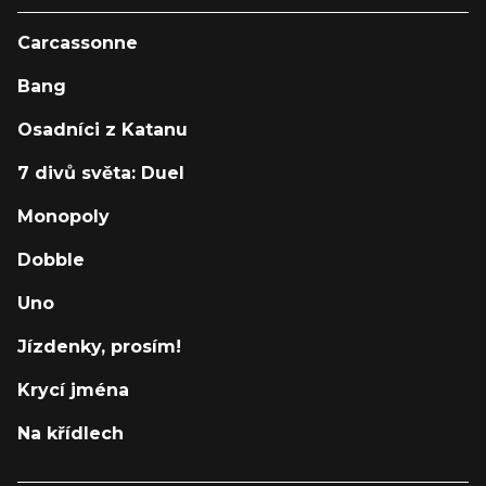
Carcassonne
Bang
Osadníci z Katanu
7 divů světa: Duel
Monopoly
Dobble
Uno
Jízdenky, prosím!
Krycí jména
Na křídlech