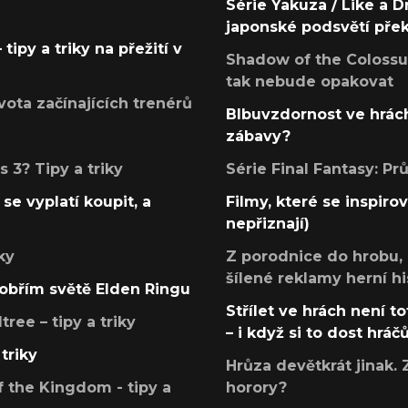
Série Yakuza / Like a D
japonské podsvětí pře
tipy a triky na přežití v
Shadow of the Colossus
tak nebude opakovat
ota začínajících trenérů
Blbuvzdornost ve hrách
zábavy?
 3? Tipy a triky
Série Final Fantasy: P
se vyplatí koupit, a
Filmy, které se inspirov
nepřiznají)
ky
Z porodnice do hrobu,
šílené reklamy herní hi
v obřím světě Elden Ringu
Střílet ve hrách není to
ree – tipy a triky
– i když si to dost hráč
triky
Hrůza devětkrát jinak. 
 the Kingdom - tipy a
horory?