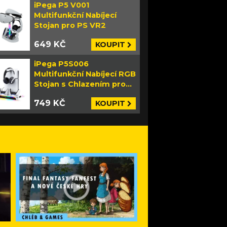
iPega P5 V001
Multifunkční Nabíjecí
Stojan pro PS VR2
649 KČ
KOUPIT
iPega P5S006
Multifunkční Nabíjecí RGB
Stojan s Chlazením pro
PS5 Slim bílý
749 KČ
KOUPIT