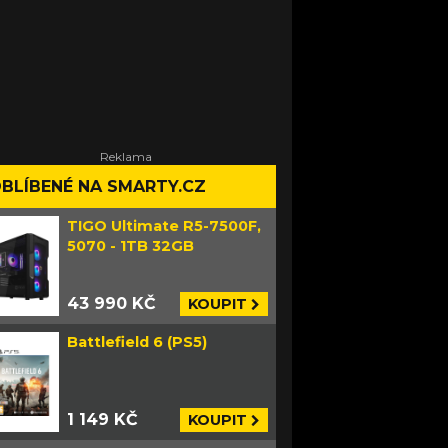
BLÍBENÉ NA SMARTY.CZ
TIGO Ultimate R5-7500F,
5070 - 1TB 32GB
43 990 KČ
KOUPIT
Battlefield 6 (PS5)
1 149 KČ
KOUPIT