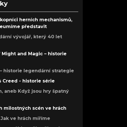
nky
ůkopníci herních mechanismů,
 neumíme představit
rní vývojář, který 40 let
f Might and Magic – historie
 – historie legendární strategie
s Creed - historie série
h, aneb Když jsou hry špatný
h milostných scén ve hrách
Jak ve hrách míříme