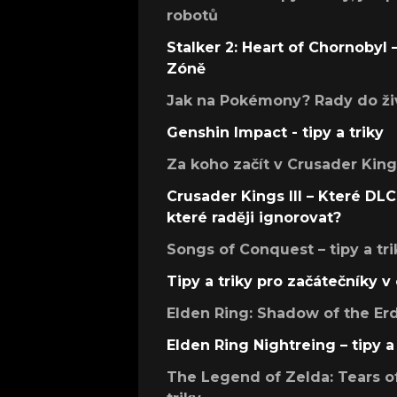
robotů
Stalker 2: Heart of Chornobyl – 
Zóně
Jak na Pokémony? Rady do živ
Genshin Impact - tipy a triky
Za koho začít v Crusader Kings
Crusader Kings III – Které DLC 
které raději ignorovat?
Songs of Conquest – tipy a tri
Tipy a triky pro začátečníky 
Elden Ring: Shadow of the Erdt
Elden Ring Nightreing – tipy a 
The Legend of Zelda: Tears of