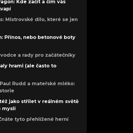
ragon: Kde začít a čím vás
kvapí
: Mistrovské dílo, které se jen
: Přínos, nebo betonové boty
růvodce a rady pro začátečníky
aly hrami (ale často to
 Paul Rudd a mateřské mléko:
storie
též jako střílet v reálném světě
ů myslí
Znáte tyto přehlížené herní