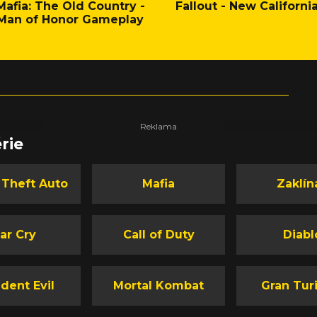
Mafia: The Old Country -
Fallout - New Californi
Man of Honor Gameplay
rie
 Theft Auto
Mafia
Zaklín
ar Cry
Call of Duty
Diabl
dent Evil
Mortal Kombat
Gran Tur