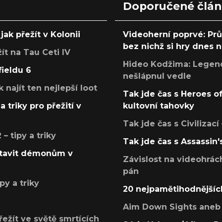
Doporučené člá
jak přežít v Kolonii
Videoherní poprvé: Pr
bez nichž si hry dnes
žít na Tau Ceti IV
Hideo Kodžima: Legendá
fieldu 6
nešlápnul vedle
k najít ten nejlepší loot
Tak jde čas s Heroes o
a triky pro přežití v
kultovní tahovky
Tak jde čas s Civilizací
 tipy a triky
Tak jde čas s Assassin'
postavit démonům v
Závislost na videohrác
pán
py a triky
20 nejpamětihodnějšíc
Aim Down Sights aneb 
přežít ve světě smrtících