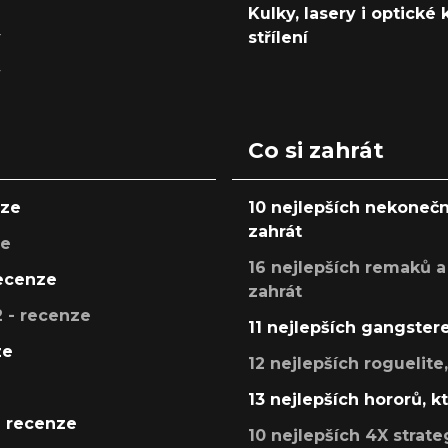
Kulky, lasery i optické
y
střílení
y
Co si zahrát
nze
10 nejlepších nekonečn
zahrát
ze
16 nejlepších remaků a
recenze
zahrát
 - recenze
11 nejlepších gangstere
ze
12 nejlepších roguelite
13 nejlepších hororů, k
- recenze
10 nejlepších 4X strate