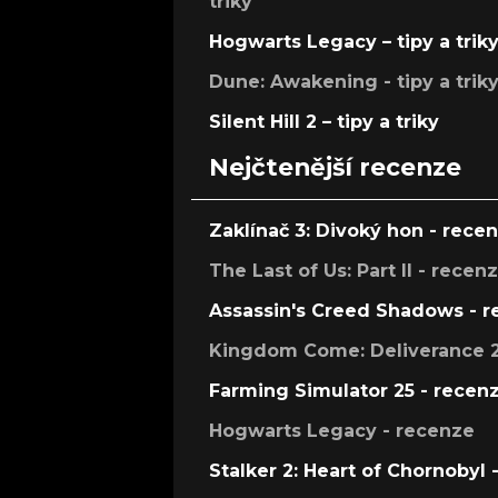
triky
Hogwarts Legacy – tipy a trik
Dune: Awakening - tipy a trik
Silent Hill 2 – tipy a triky
Nejčtenější recenze
Zaklínač 3: Divoký hon - rece
The Last of Us: Part II - recen
Assassin's Creed Shadows - 
Kingdom Come: Deliverance 2
Farming Simulator 25 - recen
Hogwarts Legacy - recenze
Stalker 2: Heart of Chornobyl 