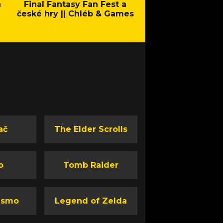
a
Final Fantasy Fan Fest a
Company of Heroes 
české hry || Chléb & Games
Stand - Trail
ač
The Elder Scrolls
o
Tomb Raider
ismo
Legend of Zelda