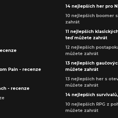
14 nejlepších her pro 
10 nejlepších boomer s
zahrát
11 nejlepších klasickýc
teď můžete zahrát
12 nejlepších postapoka
recenze
můžete zahrát
13 nejlepších gaučových
tom Pain - recenze
můžete zahrát
13 nejlepších her s ot
můžete zahrát
ach - recenze
14 nejlepších survivalů
ze
10 nejlepších RPG z poh
můžete zahrát