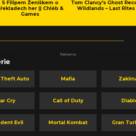
S Filipem Ženíškem o
Tom Clancy's Ghost Rec
řekladech her || Chléb &
Wildlands – Last Rites
Games
rie
 Theft Auto
Mafia
Zaklín
ar Cry
Call of Duty
Diabl
dent Evil
Mortal Kombat
Gran Tur