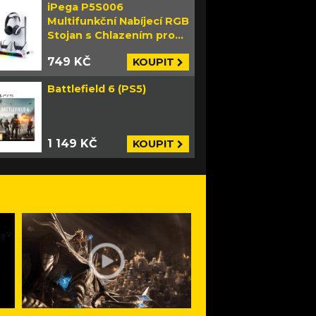
iPega P5S006
Multifunkční Nabíjecí RGB
Stojan s Chlazením pro
PS5 Slim bílý
749 KČ
KOUPIT
Battlefield 6 (PS5)
1 149 KČ
KOUPIT