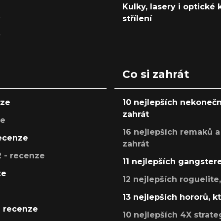
Kulky, lasery i optické
y
střílení
y
Co si zahrát
nze
10 nejlepších nekonečn
zahrát
ze
16 nejlepších remaků a
recenze
zahrát
 - recenze
11 nejlepších gangstere
ze
12 nejlepších roguelite
13 nejlepších hororů, k
- recenze
10 nejlepších 4X strate