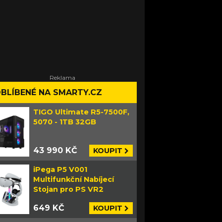
BLÍBENÉ NA SMARTY.CZ
TIGO Ultimate R5-7500F,
5070 - 1TB 32GB
43 990 KČ
KOUPIT
iPega P5 V001
Multifunkční Nabíjecí
Stojan pro PS VR2
649 KČ
KOUPIT