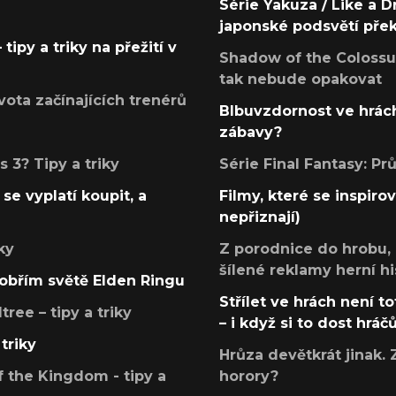
Série Yakuza / Like a D
japonské podsvětí pře
tipy a triky na přežití v
Shadow of the Colossus
tak nebude opakovat
ota začínajících trenérů
Blbuvzdornost ve hrách
zábavy?
 3? Tipy a triky
Série Final Fantasy: P
se vyplatí koupit, a
Filmy, které se inspirov
nepřiznají)
ky
Z porodnice do hrobu,
šílené reklamy herní hi
v obřím světě Elden Ringu
Střílet ve hrách není to
ree – tipy a triky
– i když si to dost hráč
triky
Hrůza devětkrát jinak. 
 the Kingdom - tipy a
horory?