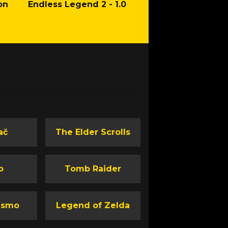
on
Endless Legend 2 - 1.0
Mafia: The Old Co
Man of Honor Ga
ač
The Elder Scrolls
o
Tomb Raider
ismo
Legend of Zelda