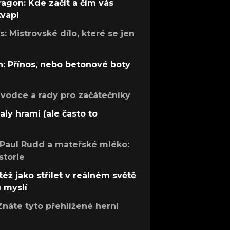
ragon: Kde začít a čím vás
kvapí
: Mistrovské dílo, které se jen
: Přínos, nebo betonové boty
růvodce a rady pro začátečníky
aly hrami (ale často to
 Paul Rudd a mateřské mléko:
storie
též jako střílet v reálném světě
ů myslí
Znáte tyto přehlížené herní