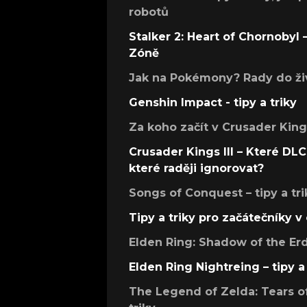
robotů
Stalker 2: Heart of Chornobyl – 
Zóně
Jak na Pokémony? Rady do živ
Genshin Impact - tipy a triky
Za koho začít v Crusader Kings
Crusader Kings III – Které DLC 
které raději ignorovat?
Songs of Conquest – tipy a tri
Tipy a triky pro začátečníky 
Elden Ring: Shadow of the Erdt
Elden Ring Nightreing – tipy a 
The Legend of Zelda: Tears of