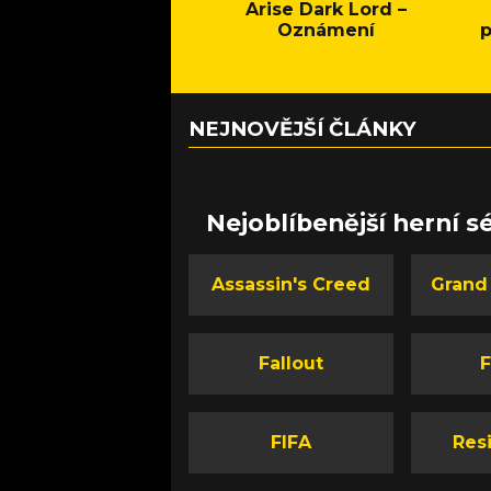
Arise Dark Lord –
Oznámení
p
NEJNOVĚJŠÍ ČLÁNKY
Nejoblíbenější herní sé
Assassin's Creed
Grand
Fallout
F
FIFA
Resi