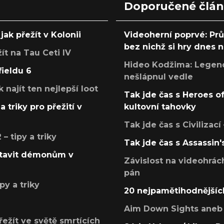
Doporučené člá
jak přežít v Kolonii
Videoherní poprvé: Pr
bez nichž si hry dnes
žít na Tau Ceti IV
Hideo Kodžima: Legendá
fieldu 6
nešlápnul vedle
k najít ten nejlepší loot
Tak jde čas s Heroes o
a triky pro přežití v
kultovní tahovky
Tak jde čas s Civilizací
 tipy a triky
Tak jde čas s Assassin'
postavit démonům v
Závislost na videohrác
pán
py a triky
20 nejpamětihodnějšíc
Aim Down Sights aneb 
přežít ve světě smrtících