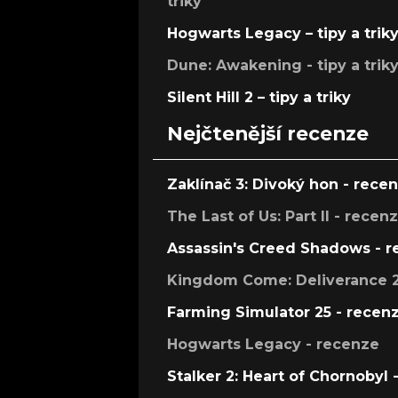
triky
Hogwarts Legacy – tipy a trik
Dune: Awakening - tipy a trik
Silent Hill 2 – tipy a triky
Nejčtenější recenze
Zaklínač 3: Divoký hon - rece
The Last of Us: Part II - recen
Assassin's Creed Shadows - 
Kingdom Come: Deliverance 2
Farming Simulator 25 - recen
Hogwarts Legacy - recenze
Stalker 2: Heart of Chornobyl 