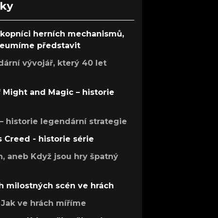
nky
ůkopníci herních mechanismů,
 neumíme představit
rní vývojář, který 40 let
f Might and Magic – historie
 – historie legendární strategie
s Creed - historie série
h, aneb Když jsou hry špatný
h milostných scén ve hrách
Jak ve hrách míříme