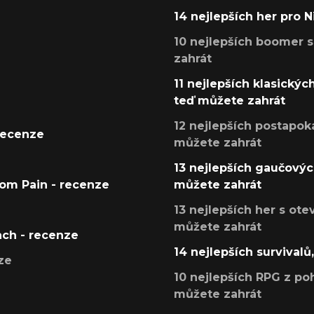
14 nejlepších her pro 
10 nejlepších boomer s
zahrát
11 nejlepších klasickýc
teď můžete zahrát
12 nejlepších postapoka
recenze
můžete zahrát
13 nejlepších gaučových
tom Pain - recenze
můžete zahrát
13 nejlepších her s ot
můžete zahrát
ach - recenze
14 nejlepších survivalů
ze
10 nejlepších RPG z poh
můžete zahrát