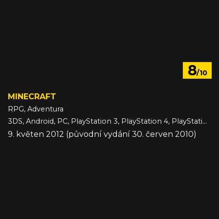
8
/10
MINECRAFT
RPG, Adventura
3DS, Android, PC, PlayStation 3, PlayStation 4, PlayStation 5, Switch, Switch 2, VITA, Wii U, Xbox 360, Xbox One, Xbox Series, iOS
9. květen 2012 (původní vydání 30. červen 2010)