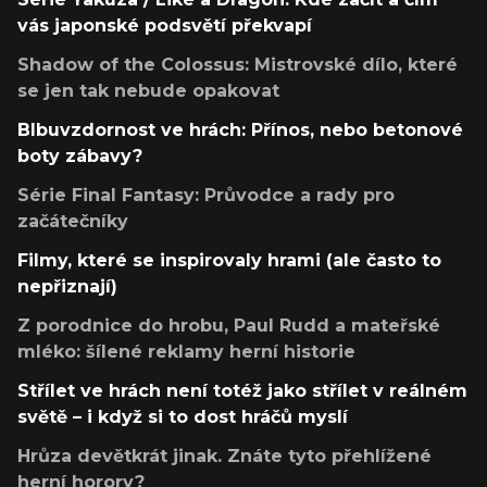
vás japonské podsvětí překvapí
Shadow of the Colossus: Mistrovské dílo, které
se jen tak nebude opakovat
Blbuvzdornost ve hrách: Přínos, nebo betonové
boty zábavy?
Série Final Fantasy: Průvodce a rady pro
začátečníky
Filmy, které se inspirovaly hrami (ale často to
nepřiznají)
Z porodnice do hrobu, Paul Rudd a mateřské
mléko: šílené reklamy herní historie
Střílet ve hrách není totéž jako střílet v reálném
světě – i když si to dost hráčů myslí
Hrůza devětkrát jinak. Znáte tyto přehlížené
herní horory?