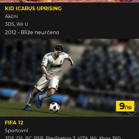
KID ICARUS UPRISING
Akční
3DS, Wii U
2012 - Blíže neurčeno
9
/10
FIFA 12
Sportovní
3DS, DS, PC, PSP, PlayStation 3, VITA, Wii, Xbox 360