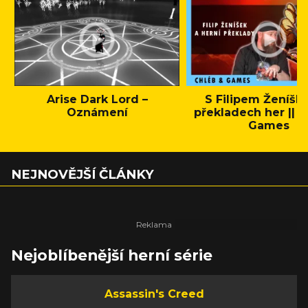
Arise Dark Lord –
S Filipem Ženíšk
Oznámení
překladech her || C
Games
NEJNOVĚJŠÍ ČLÁNKY
Nejoblíbenější herní série
Assassin's Creed