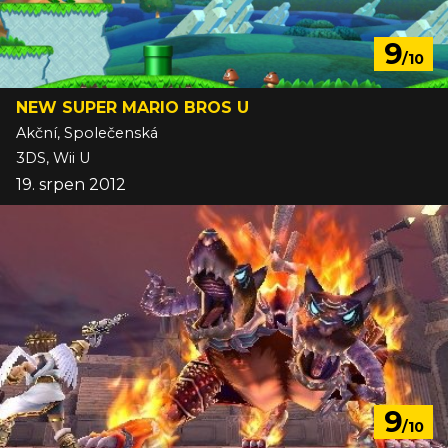
9
/10
NEW SUPER MARIO BROS U
Akční, Společenská
3DS, Wii U
19. srpen 2012
9
/10