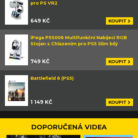
pro PS VR2
649 KČ
KOUPIT
iPega P5S006 Multifunkční Nabíjecí RGB
Stojan s Chlazením pro PS5 Slim bílý
749 KČ
KOUPIT
Battlefield 6 (PS5)
1 149 KČ
KOUPIT
DOPORUČENÁ VIDEA