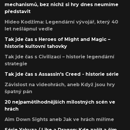
mechanismů, bez nichž si hry dnes neumíme
představit
Hideo Kodžima: Legendární vývojář, který 40
let nešlápnul vedle
Tak jde čas s Heroes of Might and Magic –
historie kultovní tahovky
Tak jde čas s Civilizací – historie legendární
strategie
Tak jde čas s Assassin's Creed - historie série
Závislost na videohrách, aneb Když jsou hry
špatný pán
20 nejpamětihodnějších milostných scén ve
hrách
Aim Down Sights aneb Jak ve hrách míříme
Série Yakuza / Like a Dragon: Kde začít a čím