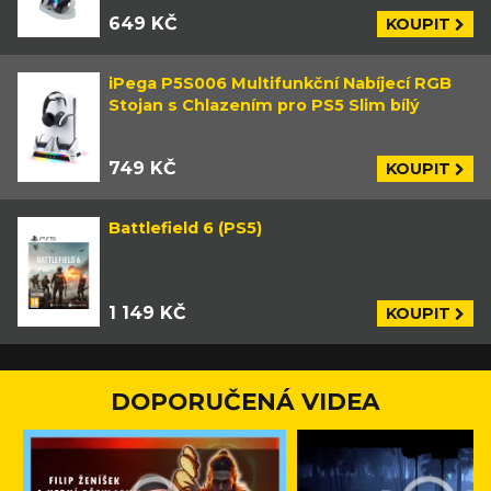
649 KČ
KOUPIT
iPega P5S006 Multifunkční Nabíjecí RGB
Stojan s Chlazením pro PS5 Slim bílý
749 KČ
KOUPIT
Battlefield 6 (PS5)
1 149 KČ
KOUPIT
DOPORUČENÁ VIDEA