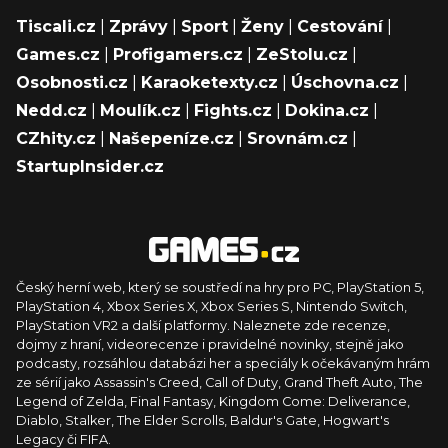
Tiscali.cz
|
Zprávy
|
Sport
|
Ženy
|
Cestování
|
Games.cz
|
Profigamers.cz
|
ZeStolu.cz
|
Osobnosti.cz
|
Karaoketexty.cz
|
Úschovna.cz
|
Nedd.cz
|
Moulík.cz
|
Fights.cz
|
Dokina.cz
|
CZhity.cz
|
Našepeníze.cz
|
Srovnám.cz
|
StartupInsider.cz
Český herní web, který se soustředí na hry pro PC, PlayStation 5,
PlayStation 4, Xbox Series X, Xbox Series S, Nintendo Switch,
PlayStation VR2 a další platformy. Naleznete zde recenze,
dojmy z hraní, videorecenze i pravidelné novinky, stejně jako
podcasty, rozsáhlou databázi her a speciály k očekávaným hrám
ze sérií jako Assassin's Creed, Call of Duty, Grand Theft Auto, The
Legend of Zelda, Final Fantasy, Kingdom Come: Deliverance,
Diablo, Stalker, The Elder Scrolls, Baldur's Gate, Hogwart's
Legacy či FIFA.