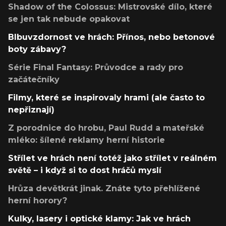
Shadow of the Colossus: Mistrovské dílo, které
se jen tak nebude opakovat
Blbuvzdornost ve hrách: Přínos, nebo betonové
boty zábavy?
Série Final Fantasy: Průvodce a rady pro
začátečníky
Filmy, které se inspirovaly hrami (ale často to
nepřiznají)
Z porodnice do hrobu, Paul Rudd a mateřské
mléko: šílené reklamy herní historie
Střílet ve hrách není totéž jako střílet v reálném
světě – i když si to dost hráčů myslí
Hrůza devětkrát jinak. Znáte tyto přehlížené
herní horory?
Kulky, lasery i optické klamy: Jak ve hrách