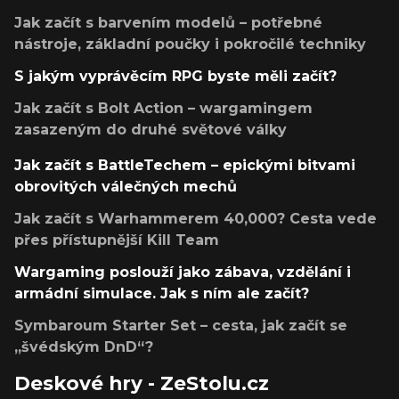
Jak začít s barvením modelů – potřebné
nástroje, základní poučky i pokročilé techniky
S jakým vyprávěcím RPG byste měli začít?
Jak začít s Bolt Action – wargamingem
zasazeným do druhé světové války
Jak začít s BattleTechem – epickými bitvami
obrovitých válečných mechů
Jak začít s Warhammerem 40,000? Cesta vede
přes přístupnější Kill Team
Wargaming poslouží jako zábava, vzdělání i
armádní simulace. Jak s ním ale začít?
Symbaroum Starter Set – cesta, jak začít se
„švédským DnD“?
Deskové hry - ZeStolu.cz