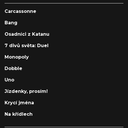
Carcassonne
Bang
Osadníci z Katanu
7 divů světa: Duel
Monopoly
Dobble
Uno
Jízdenky, prosím!
Krycí jména
Na křídlech