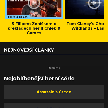
S Filipem Ženíškem o
Tom Clancy's Ghos
překladech her || Chléb &
Wildlands – Last 
Games
NEJNOVĚJŠÍ ČLÁNKY
Nejoblíbenější herní série
Assassin's Creed