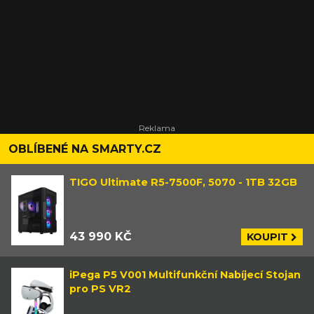
OBLÍBENÉ NA SMARTY.CZ
TIGO Ultimate R5-7500F, 5070 - 1TB 32GB
43 990 KČ
KOUPIT
iPega P5 V001 Multifunkční Nabíjecí Stojan
pro PS VR2