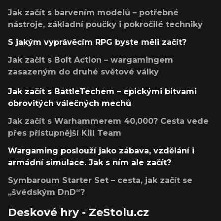
Jak začít s barvením modelů – potřebné
nástroje, základní poučky i pokročilé techniky
S jakým vyprávěcím RPG byste měli začít?
Jak začít s Bolt Action – wargamingem
zasazeným do druhé světové války
Jak začít s BattleTechem – epickými bitvami
obrovitých válečných mechů
Jak začít s Warhammerem 40,000? Cesta vede
přes přístupnější Kill Team
Wargaming poslouží jako zábava, vzdělání i
armádní simulace. Jak s ním ale začít?
Symbaroum Starter Set – cesta, jak začít se
„švédským DnD“?
Deskové hry - ZeStolu.cz