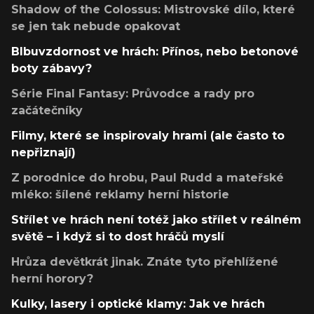
Shadow of the Colossus: Mistrovské dílo, které
se jen tak nebude opakovat
Blbuvzdornost ve hrách: Přínos, nebo betonové
boty zábavy?
Série Final Fantasy: Průvodce a rady pro
začátečníky
Filmy, které se inspirovaly hrami (ale často to
nepřiznají)
Z porodnice do hrobu, Paul Rudd a mateřské
mléko: šílené reklamy herní historie
Střílet ve hrách není totéž jako střílet v reálném
světě – i když si to dost hráčů myslí
Hrůza devětkrát jinak. Znáte tyto přehlížené
herní horory?
Kulky, lasery i optické klamy: Jak ve hrách