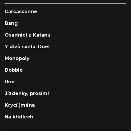
Carcassonne
Bang
Osadníci z Katanu
7 divů světa: Duel
Monopoly
Dobble
Uno
Jízdenky, prosím!
Krycí jména
Na křídlech