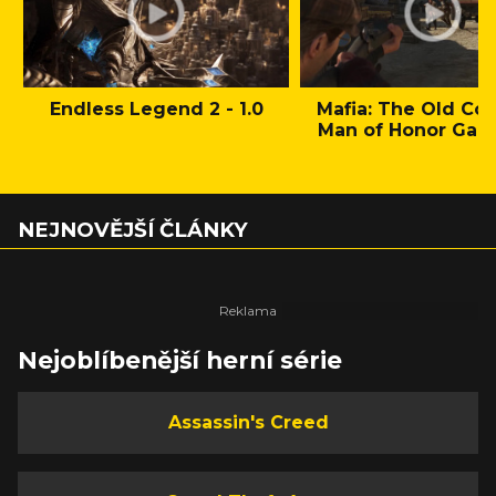
Endless Legend 2 - 1.0
Mafia: The Old Cou
Man of Honor Gam
NEJNOVĚJŠÍ ČLÁNKY
Nejoblíbenější herní série
Assassin's Creed