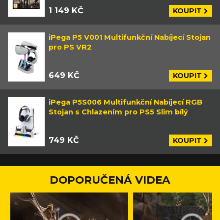
1 149 KČ
KOUPIT
iPega P5 V001 Multifunkční Nabíjecí Stojan
pro PS VR2
649 KČ
KOUPIT
iPega P5S006 Multifunkční Nabíjecí RGB
Stojan s Chlazením pro PS5 Slim bílý
749 KČ
KOUPIT
DOPORUČENÁ VIDEA