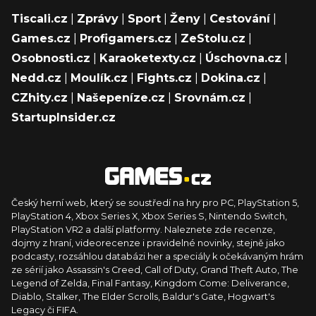
Tiscali.cz
|
Zprávy
|
Sport
|
Ženy
|
Cestování
|
Games.cz
|
Profigamers.cz
|
ZeStolu.cz
|
Osobnosti.cz
|
Karaoketexty.cz
|
Úschovna.cz
|
Nedd.cz
|
Moulík.cz
|
Fights.cz
|
Dokina.cz
|
CZhity.cz
|
Našepeníze.cz
|
Srovnám.cz
|
StartupInsider.cz
Český herní web, který se soustředí na hry pro PC, PlayStation 5,
PlayStation 4, Xbox Series X, Xbox Series S, Nintendo Switch,
PlayStation VR2 a další platformy. Naleznete zde recenze,
dojmy z hraní, videorecenze i pravidelné novinky, stejně jako
podcasty, rozsáhlou databázi her a speciály k očekávaným hrám
ze sérií jako Assassin's Creed, Call of Duty, Grand Theft Auto, The
Legend of Zelda, Final Fantasy, Kingdom Come: Deliverance,
Diablo, Stalker, The Elder Scrolls, Baldur's Gate, Hogwart's
Legacy či FIFA.