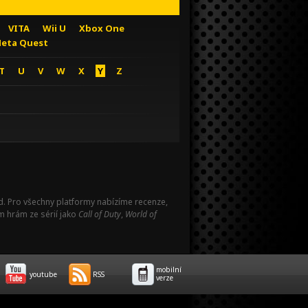
VITA
Wii U
Xbox One
eta Quest
T
U
V
W
X
Y
Z
Pad. Pro všechny platformy nabízíme recenze,
m hrám ze sérií jako
Call of Duty
,
World of
mobilní
youtube
RSS
verze