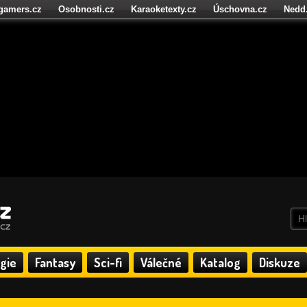
igamers.cz
Osobnosti.cz
Karaoketexty.cz
Úschovna.cz
Nedd
níze.cz
StartupInsider.cz
gie
Fantasy
Sci-fi
Válečné
Katalog
Diskuze