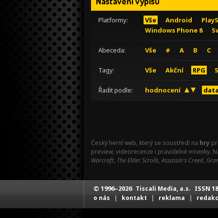
Nastavení výpisu
Platformy:
Vše
Android
Play
Windows Phone 8
S
Abeceda:
Vše
#
A
B
C
Tagy:
Vše
Akční
RPG
Řadit podle:
hodnocení
data
Český herní web, který se soustředí na
hry
pr
preview, videorecenze i pravidelné novinky. 
Warcraft
,
The Elder Scrolls
,
Assassin's Creed
,
Gran
© 1996–2026
ISSN 18
Tiscali Media, a.s.
|
|
|
o nás
kontakt
reklama
redak