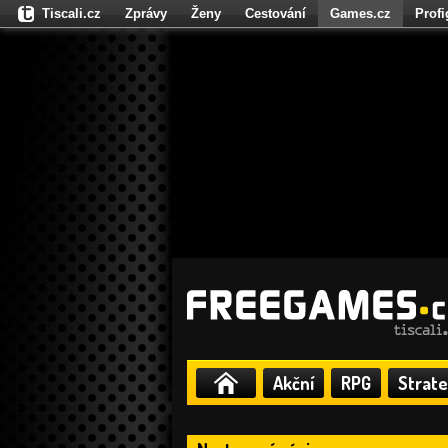
Tiscali.cz
Zprávy
Ženy
Cestování
Games.cz
Prof
Moulík.cz
Fights.cz
Sport
Dokina.cz
CZhity.cz
Našepe
Akční
RPG
Strate