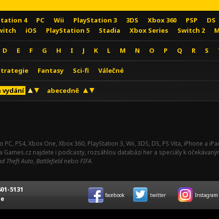
Station 4
PC
Wii
PlayStation 3
3DS
Xbox 360
PSP
DS
witch
iOS
PlayStation 5
Stadia
Xbox Series
Switch 2
M
D
E
F
G
H
I
J
K
L
M
N
O
P
Q
R
S
Strategie
Fantasy
Sci-fi
Válečné
 vydání
abecedně
o PC, PS4, Xbox One, Xbox 360, PlayStation 3, Wii, 3DS, DS, PS Vita, iPhone a i
Na Games.cz najdete i podcasty, rozsáhlou databázi her a speciály k očekávaný
d Theft Auto
,
Battlefield
nebo
FIFA
.
01-5131
facebook
twitter
Instagram
ce