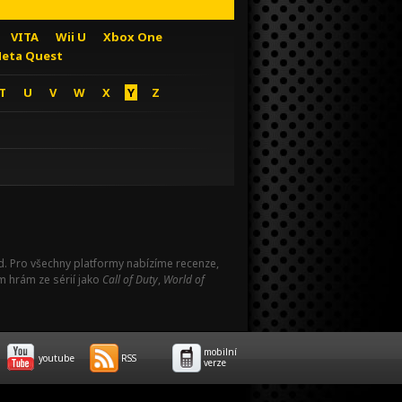
VITA
Wii U
Xbox One
eta Quest
T
U
V
W
X
Y
Z
Pad. Pro všechny platformy nabízíme recenze,
m hrám ze sérií jako
Call of Duty
,
World of
mobilní
youtube
RSS
verze