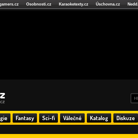
igamers.cz
Osobnosti.cz
Karaoketexty.cz
Úschovna.cz
Nedd
níze.cz
StartupInsider.cz
gie
Fantasy
Sci-fi
Válečné
Katalog
Diskuze