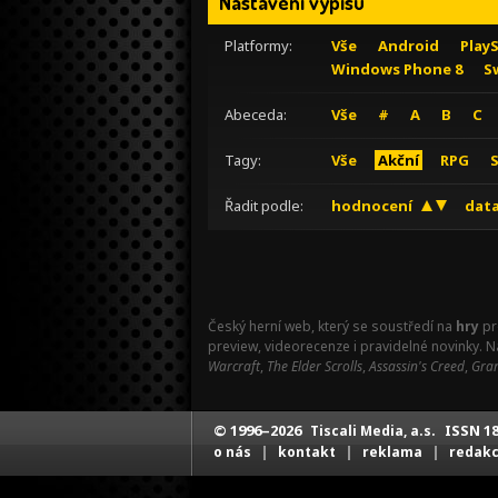
Nastavení výpisu
Platformy:
Vše
Android
Play
Windows Phone 8
S
Abeceda:
Vše
#
A
B
C
Tagy:
Vše
Akční
RPG
Řadit podle:
hodnocení
data
Český herní web, který se soustředí na
hry
pr
preview, videorecenze i pravidelné novinky. 
Warcraft
,
The Elder Scrolls
,
Assassin's Creed
,
Gran
© 1996–2026
ISSN 18
Tiscali Media, a.s.
|
|
|
o nás
kontakt
reklama
redak