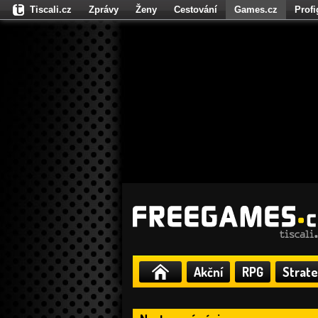
Tiscali.cz
Zprávy
Ženy
Cestování
Games.cz
Prof
Moulík.cz
Fights.cz
Sport
Dokina.cz
CZhity.cz
Našepe
Akční
RPG
Strate