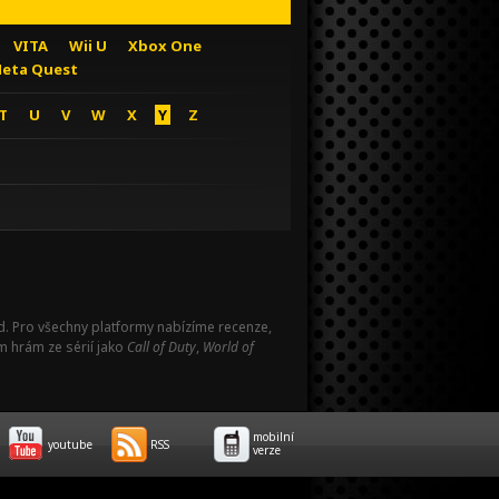
VITA
Wii U
Xbox One
eta Quest
T
U
V
W
X
Y
Z
Pad. Pro všechny platformy nabízíme recenze,
m hrám ze sérií jako
Call of Duty
,
World of
mobilní
youtube
RSS
verze