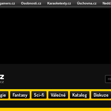
igamers.cz
Osobnosti.cz
Karaoketexty.cz
Úschovna.cz
Nedd
níze.cz
StartupInsider.cz
gie
Fantasy
Sci-fi
Válečné
Katalog
Diskuze