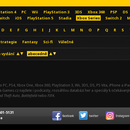
Station 4
PC
Wii
PlayStation 3
3DS
Xbox 360
PSP
DS
witch
iOS
PlayStation 5
Stadia
Xbox Series
Switch 2
M
D
E
F
G
H
I
J
K
L
M
N
O
P
Q
R
S
Strategie
Fantasy
Sci-fi
Válečné
 vydání
abecedně
o PC, PS4, Xbox One, Xbox 360, PlayStation 3, Wii, 3DS, DS, PS Vita, iPhone a i
Na Games.cz najdete i podcasty, rozsáhlou databázi her a speciály k očekávaný
d Theft Auto
,
Battlefield
nebo
FIFA
.
01-5131
facebook
twitter
Instagram
ce