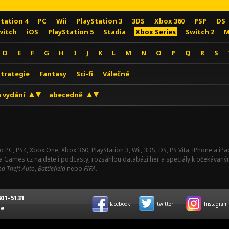
Station 4
PC
Wii
PlayStation 3
3DS
Xbox 360
PSP
DS
witch
iOS
PlayStation 5
Stadia
Xbox Series
Switch 2
M
D
E
F
G
H
I
J
K
L
M
N
O
P
Q
R
S
Strategie
Fantasy
Sci-fi
Válečné
 vydání
abecedně
o PC, PS4, Xbox One, Xbox 360, PlayStation 3, Wii, 3DS, DS, PS Vita, iPhone a i
Na Games.cz najdete i podcasty, rozsáhlou databázi her a speciály k očekávaný
d Theft Auto
,
Battlefield
nebo
FIFA
.
01-5131
facebook
twitter
Instagram
ce