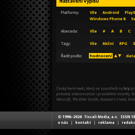
Nastavení výpisu
Platformy:
Vše
Android
Play
Windows Phone 8
S
Abeceda:
Vše
#
A
B
C
Tagy:
Vše
Akční
RPG
Řadit podle:
hodnocení
data
Český herní web, který se soustředí na
hry
pr
preview, videorecenze i pravidelné novinky. 
Warcraft
,
The Elder Scrolls
,
Assassin's Creed
,
Gran
© 1996–2026
ISSN 18
Tiscali Media, a.s.
|
|
|
o nás
kontakt
reklama
redak