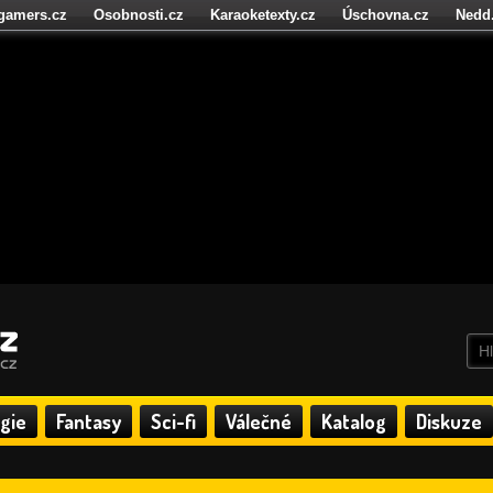
igamers.cz
Osobnosti.cz
Karaoketexty.cz
Úschovna.cz
Nedd
níze.cz
StartupInsider.cz
gie
Fantasy
Sci-fi
Válečné
Katalog
Diskuze