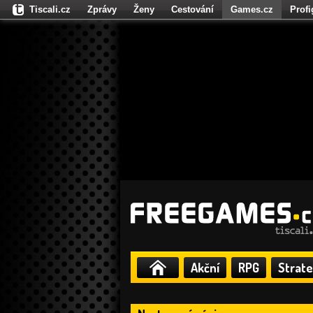
Tiscali.cz
Zprávy
Ženy
Cestování
Games.cz
Prof
Moulík.cz
Fights.cz
Sport
Dokina.cz
CZhity.cz
Našepe
Akční
RPG
Strate