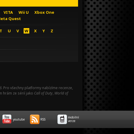
VITA
Wii U
Xbox One
eta Quest
T
U
V
W
X
Y
Z
Pad. Pro všechny platformy nabízíme recenze,
m hrám ze sérií jako
Call of Duty
,
World of
mobilní
youtube
RSS
verze