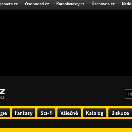
igamers.cz
Osobnosti.cz
Karaoketexty.cz
Úschovna.cz
Nedd
níze.cz
StartupInsider.cz
gie
Fantasy
Sci-fi
Válečné
Katalog
Diskuze