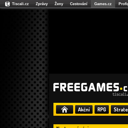
Tiscali.cz
Zprávy
Ženy
Cestování
Games.cz
Prof
Moulík.cz
Fights.cz
Sport
Dokina.cz
CZhity.cz
Našepe
Akční
RPG
Strate