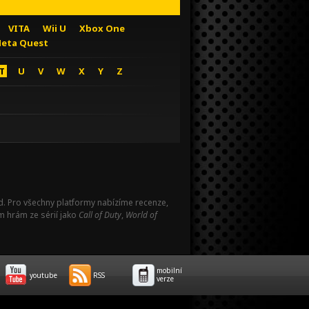
VITA
Wii U
Xbox One
eta Quest
T
U
V
W
X
Y
Z
Pad. Pro všechny platformy nabízíme recenze,
m hrám ze sérií jako
Call of Duty
,
World of
mobilní
youtube
RSS
verze