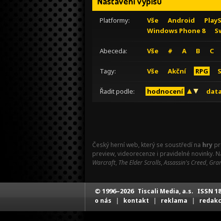
Nastavení výpisu
Platformy:
Vše
Android
Play
Windows Phone 8
S
Abeceda:
Vše
#
A
B
C
Tagy:
Vše
Akční
RPG
Řadit podle:
hodnocení
data
Český herní web, který se soustředí na
hry
pr
preview, videorecenze i pravidelné novinky. 
Warcraft
,
The Elder Scrolls
,
Assassin's Creed
,
Gran
© 1996–2026
ISSN 18
Tiscali Media, a.s.
|
|
|
o nás
kontakt
reklama
redak