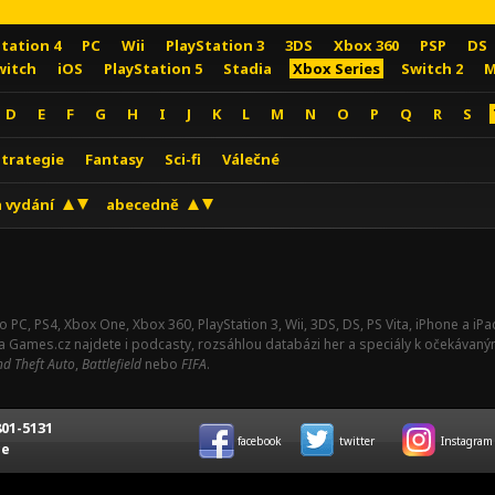
Station 4
PC
Wii
PlayStation 3
3DS
Xbox 360
PSP
DS
witch
iOS
PlayStation 5
Stadia
Xbox Series
Switch 2
M
D
E
F
G
H
I
J
K
L
M
N
O
P
Q
R
S
Strategie
Fantasy
Sci-fi
Válečné
 vydání
abecedně
o PC, PS4, Xbox One, Xbox 360, PlayStation 3, Wii, 3DS, DS, PS Vita, iPhone a i
Na Games.cz najdete i podcasty, rozsáhlou databázi her a speciály k očekávaný
d Theft Auto
,
Battlefield
nebo
FIFA
.
01-5131
facebook
twitter
Instagram
ce