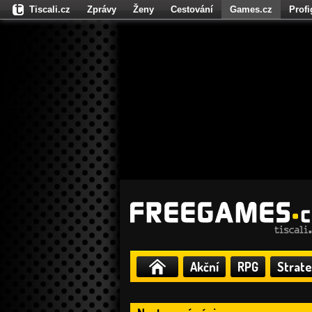
Tiscali.cz
Zprávy
Ženy
Cestování
Games.cz
Prof
Moulík.cz
Fights.cz
Sport
Dokina.cz
CZhity.cz
Našepe
Akční
RPG
Strate