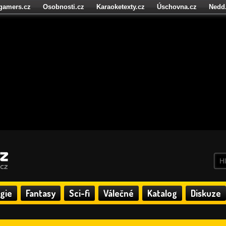
igamers.cz
Osobnosti.cz
Karaoketexty.cz
Úschovna.cz
Nedd
níze.cz
StartupInsider.cz
gie
Fantasy
Sci-fi
Válečné
Katalog
Diskuze