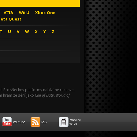
VITA
Wii U
Xbox One
eta Quest
T
U
V
W
X
Y
Z
Pad. Pro všechny platformy nabízíme recenze,
m hrám ze sérií jako
Call of Duty
,
World of
mobilní
youtube
RSS
verze