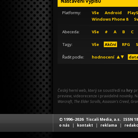
Nastavení výpisu
Platformy:
Vše
Android
Play
Windows Phone 8
S
Abeceda:
Vše
#
A
B
C
Tagy:
Vše
Akční
RPG
Řadit podle:
hodnocení
data
Český herní web, který se soustředí na
hry
pr
preview, videorecenze i pravidelné novinky. 
Warcraft
,
The Elder Scrolls
,
Assassin's Creed
,
Gran
© 1996–2026
ISSN 18
Tiscali Media, a.s.
|
|
|
o nás
kontakt
reklama
redak