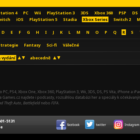
Station 4
PC
Wii
PlayStation 3
3DS
Xbox 360
PSP
DS
witch
iOS
PlayStation 5
Stadia
Xbox Series
Switch 2
M
D
E
F
G
H
I
J
K
L
M
N
O
P
Q
R
S
Strategie
Fantasy
Sci-fi
Válečné
 vydání
abecedně
o PC, PS4, Xbox One, Xbox 360, PlayStation 3, Wii, 3DS, DS, PS Vita, iPhone a i
Na Games.cz najdete i podcasty, rozsáhlou databázi her a speciály k očekávaný
d Theft Auto
,
Battlefield
nebo
FIFA
.
01-5131
facebook
twitter
Instagram
ce