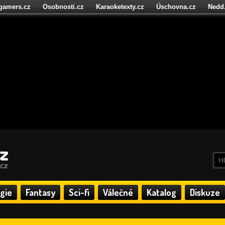
igamers.cz
Osobnosti.cz
Karaoketexty.cz
Úschovna.cz
Nedd
níze.cz
StartupInsider.cz
gie
Fantasy
Sci-fi
Válečné
Katalog
Diskuze