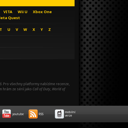
VITA
Wii U
Xbox One
eta Quest
T
U
V
W
X
Y
Z
Pad. Pro všechny platformy nabízíme recenze,
m hrám ze sérií jako
Call of Duty
,
World of
mobilní
youtube
RSS
verze