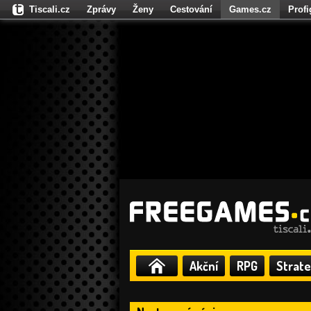
Tiscali.cz
Zprávy
Ženy
Cestování
Games.cz
Prof
Moulík.cz
Fights.cz
Sport
Dokina.cz
CZhity.cz
Našepe
Akční
RPG
Strate