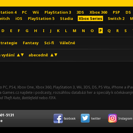
Station 4
PC
Wii
PlayStation 3
3DS
Xbox 360
PSP
DS
witch
iOS
PlayStation 5
Stadia
Xbox Series
Switch 2
M
D
E
F
G
H
I
J
K
L
M
N
O
P
Q
R
S
Strategie
Fantasy
Sci-fi
Válečné
 vydání
abecedně
o PC, PS4, Xbox One, Xbox 360, PlayStation 3, Wii, 3DS, DS, PS Vita, iPhone a i
Na Games.cz najdete i podcasty, rozsáhlou databázi her a speciály k očekávaný
d Theft Auto
,
Battlefield
nebo
FIFA
.
01-5131
facebook
twitter
Instagram
ce