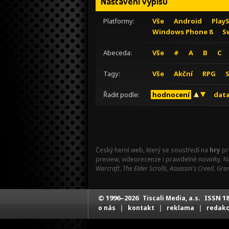
Nastavení výpisu
Platformy:
Vše
Android
Play
Windows Phone 8
S
Abeceda:
Vše
#
A
B
C
Tagy:
Vše
Akční
RPG
Řadit podle:
hodnocení
data
Český herní web, který se soustředí na
hry
pr
preview, videorecenze i pravidelné novinky. 
Warcraft
,
The Elder Scrolls
,
Assassin's Creed
,
Gran
© 1996–2026
ISSN 18
Tiscali Media, a.s.
|
|
|
o nás
kontakt
reklama
redak