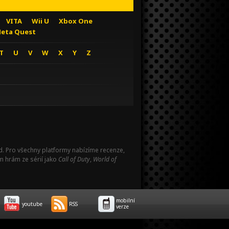
VITA
Wii U
Xbox One
eta Quest
T
U
V
W
X
Y
Z
Pad. Pro všechny platformy nabízíme recenze,
m hrám ze sérií jako
Call of Duty
,
World of
mobilní
youtube
RSS
verze