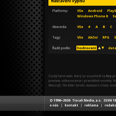
Nastavení výpisu
Platformy:
Vše
Android
Play
Windows Phone 8
S
Abeceda:
Vše
#
A
B
C
Tagy:
Vše
Akční
RPG
Řadit podle:
hodnocení
data
Český herní web, který se soustředí na
hry
pr
preview, videorecenze i pravidelné novinky. 
Warcraft
,
The Elder Scrolls
,
Assassin's Creed
,
Gran
© 1996–2026
ISSN 18
Tiscali Media, a.s.
|
|
|
o nás
kontakt
reklama
redak