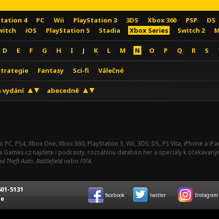
Station 4
PC
Wii
PlayStation 3
3DS
Xbox 360
PSP
DS
witch
iOS
PlayStation 5
Stadia
Xbox Series
Switch 2
M
D
E
F
G
H
I
J
K
L
M
N
O
P
Q
R
S
Strategie
Fantasy
Sci-fi
Válečné
 vydání
abecedně
o PC, PS4, Xbox One, Xbox 360, PlayStation 3, Wii, 3DS, DS, PS Vita, iPhone a i
Na Games.cz najdete i podcasty, rozsáhlou databázi her a speciály k očekávaný
d Theft Auto
,
Battlefield
nebo
FIFA
.
01-5131
facebook
twitter
Instagram
ce