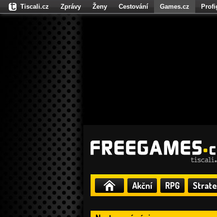
Tiscali.cz
Zprávy
Ženy
Cestování
Games.cz
Prof
Moulík.cz
Fights.cz
Sport
Dokina.cz
CZhity.cz
Našepe
Akční
RPG
Strate