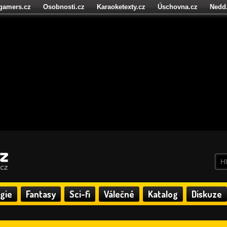
igamers.cz
Osobnosti.cz
Karaoketexty.cz
Úschovna.cz
Nedd
níze.cz
StartupInsider.cz
gie
Fantasy
Sci-fi
Válečné
Katalog
Diskuze