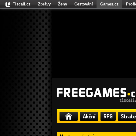
Tiscali.cz
Zprávy
Ženy
Cestování
Games.cz
Prof
Moulík.cz
Fights.cz
Sport
Dokina.cz
CZhity.cz
Našepe
Akční
RPG
Strate