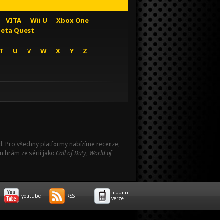
VITA
Wii U
Xbox One
eta Quest
T
U
V
W
X
Y
Z
Pad. Pro všechny platformy nabízíme recenze,
m hrám ze sérií jako
Call of Duty
,
World of
mobilní
youtube
RSS
verze