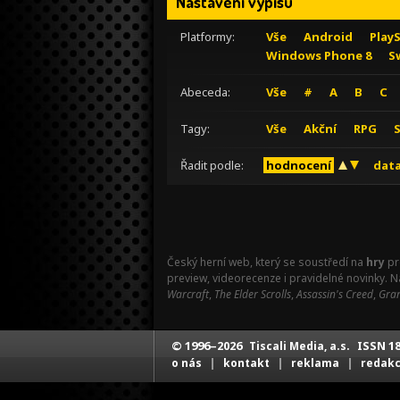
Nastavení výpisu
Platformy:
Vše
Android
Play
Windows Phone 8
S
Abeceda:
Vše
#
A
B
C
Tagy:
Vše
Akční
RPG
Řadit podle:
hodnocení
data
Český herní web, který se soustředí na
hry
pr
preview, videorecenze i pravidelné novinky. 
Warcraft
,
The Elder Scrolls
,
Assassin's Creed
,
Gran
© 1996–2026
ISSN 18
Tiscali Media, a.s.
|
|
|
o nás
kontakt
reklama
redak