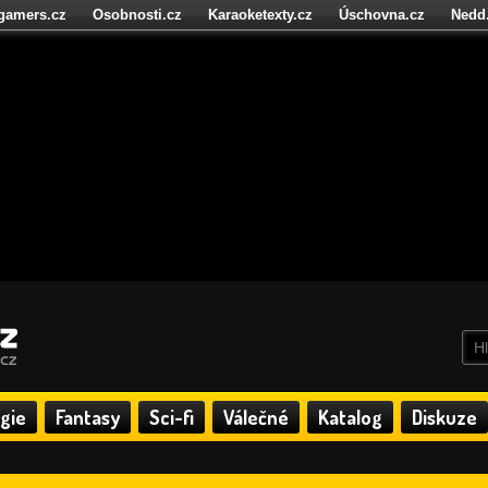
igamers.cz
Osobnosti.cz
Karaoketexty.cz
Úschovna.cz
Nedd
níze.cz
StartupInsider.cz
gie
Fantasy
Sci-fi
Válečné
Katalog
Diskuze