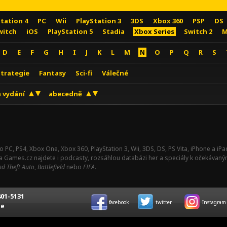
Station 4
PC
Wii
PlayStation 3
3DS
Xbox 360
PSP
DS
witch
iOS
PlayStation 5
Stadia
Xbox Series
Switch 2
M
D
E
F
G
H
I
J
K
L
M
N
O
P
Q
R
S
Strategie
Fantasy
Sci-fi
Válečné
 vydání
abecedně
o PC, PS4, Xbox One, Xbox 360, PlayStation 3, Wii, 3DS, DS, PS Vita, iPhone a i
Na Games.cz najdete i podcasty, rozsáhlou databázi her a speciály k očekávaný
d Theft Auto
,
Battlefield
nebo
FIFA
.
01-5131
facebook
twitter
Instagram
ce