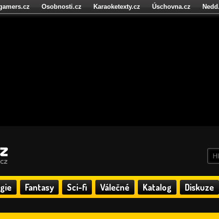
igamers.cz
Osobnosti.cz
Karaoketexty.cz
Úschovna.cz
Nedd
níze.cz
StartupInsider.cz
gie
Fantasy
Sci-fi
Válečné
Katalog
Diskuze