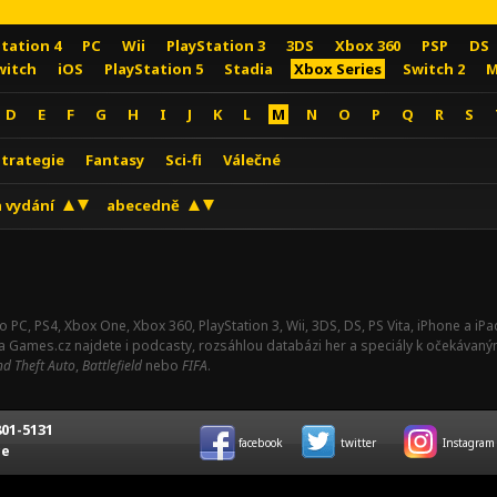
Station 4
PC
Wii
PlayStation 3
3DS
Xbox 360
PSP
DS
witch
iOS
PlayStation 5
Stadia
Xbox Series
Switch 2
M
D
E
F
G
H
I
J
K
L
M
N
O
P
Q
R
S
Strategie
Fantasy
Sci-fi
Válečné
 vydání
abecedně
o PC, PS4, Xbox One, Xbox 360, PlayStation 3, Wii, 3DS, DS, PS Vita, iPhone a i
Na Games.cz najdete i podcasty, rozsáhlou databázi her a speciály k očekávaný
d Theft Auto
,
Battlefield
nebo
FIFA
.
01-5131
facebook
twitter
Instagram
ce