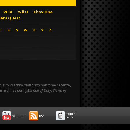
VITA
Wii U
Xbox One
eta Quest
T
U
V
W
X
Y
Z
Pad. Pro všechny platformy nabízíme recenze,
m hrám ze sérií jako
Call of Duty
,
World of
mobilní
youtube
RSS
verze