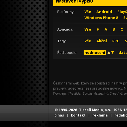
Nastavení výpisu
Platformy:
Vše
Android
Play
Windows Phone 8
S
Abeceda:
Vše
#
A
B
C
Tagy:
Vše
Akční
RPG
Řadit podle:
hodnocení
data
Český herní web, který se soustředí na
hry
pr
preview, videorecenze i pravidelné novinky. 
Warcraft
,
The Elder Scrolls
,
Assassin's Creed
,
Gran
© 1996–2026
ISSN 18
Tiscali Media, a.s.
|
|
|
o nás
kontakt
reklama
redak