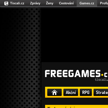
Tiscali.cz
Zprávy
Ženy
Cestování
Games.cz
Prof
Moulík.cz
Fights.cz
Sport
Dokina.cz
CZhity.cz
Našepe
Akční
RPG
Strate