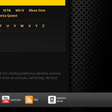
VITA
Wii U
Xbox One
eta Quest
T
U
V
W
X
Y
Z
Pad. Pro všechny platformy nabízíme recenze,
m hrám ze sérií jako
Call of Duty
,
World of
mobilní
youtube
RSS
verze