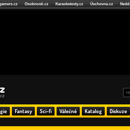
igamers.cz
Osobnosti.cz
Karaoketexty.cz
Úschovna.cz
Nedd
níze.cz
StartupInsider.cz
gie
Fantasy
Sci-fi
Válečné
Katalog
Diskuze