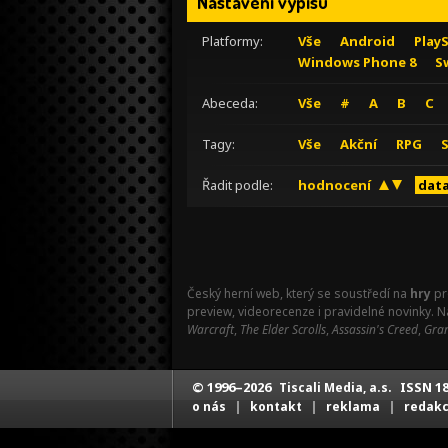
Nastavení výpisu
Platformy:
Vše
Android
Play
Windows Phone 8
S
Abeceda:
Vše
#
A
B
C
Tagy:
Vše
Akční
RPG
Řadit podle:
hodnocení
data
Český herní web, který se soustředí na
hry
pr
preview, videorecenze i pravidelné novinky. 
Warcraft
,
The Elder Scrolls
,
Assassin's Creed
,
Gran
© 1996–2026
ISSN 18
Tiscali Media, a.s.
|
|
|
o nás
kontakt
reklama
redak