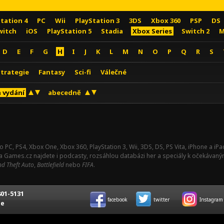
Station 4
PC
Wii
PlayStation 3
3DS
Xbox 360
PSP
DS
witch
iOS
PlayStation 5
Stadia
Xbox Series
Switch 2
M
D
E
F
G
H
I
J
K
L
M
N
O
P
Q
R
S
Strategie
Fantasy
Sci-fi
Válečné
 vydání
abecedně
o PC, PS4, Xbox One, Xbox 360, PlayStation 3, Wii, 3DS, DS, PS Vita, iPhone a i
Na Games.cz najdete i podcasty, rozsáhlou databázi her a speciály k očekávaný
d Theft Auto
,
Battlefield
nebo
FIFA
.
01-5131
facebook
twitter
Instagram
ce