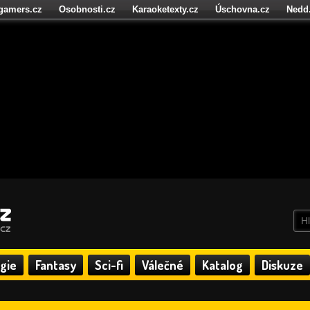
igamers.cz
Osobnosti.cz
Karaoketexty.cz
Úschovna.cz
Nedd
níze.cz
StartupInsider.cz
gie
Fantasy
Sci-fi
Válečné
Katalog
Diskuze