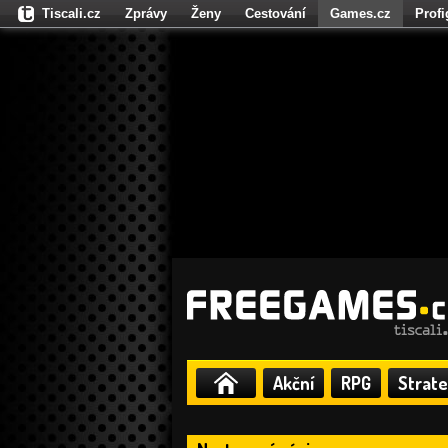
Tiscali.cz
Zprávy
Ženy
Cestování
Games.cz
Prof
Moulík.cz
Fights.cz
Sport
Dokina.cz
CZhity.cz
Našepe
Akční
RPG
Strate