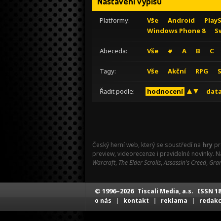
Nastavení výpisu
Platformy:
Vše
Android
Play
Windows Phone 8
S
Abeceda:
Vše
#
A
B
C
Tagy:
Vše
Akční
RPG
Řadit podle:
hodnocení
data
Český herní web, který se soustředí na
hry
pr
preview, videorecenze i pravidelné novinky. 
Warcraft
,
The Elder Scrolls
,
Assassin's Creed
,
Gran
© 1996–2026
ISSN 18
Tiscali Media, a.s.
|
|
|
o nás
kontakt
reklama
redak