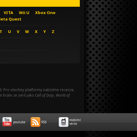
VITA
Wii U
Xbox One
eta Quest
T
U
V
W
X
Y
Z
Pad. Pro všechny platformy nabízíme recenze,
m hrám ze sérií jako
Call of Duty
,
World of
mobilní
youtube
RSS
verze