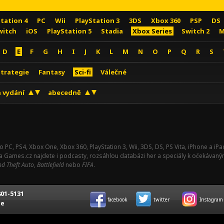
Station 4
PC
Wii
PlayStation 3
3DS
Xbox 360
PSP
DS
witch
iOS
PlayStation 5
Stadia
Xbox Series
Switch 2
M
D
E
F
G
H
I
J
K
L
M
N
O
P
Q
R
S
Strategie
Fantasy
Sci-fi
Válečné
 vydání
abecedně
o PC, PS4, Xbox One, Xbox 360, PlayStation 3, Wii, 3DS, DS, PS Vita, iPhone a i
Na Games.cz najdete i podcasty, rozsáhlou databázi her a speciály k očekávaný
d Theft Auto
,
Battlefield
nebo
FIFA
.
01-5131
facebook
twitter
Instagram
ce