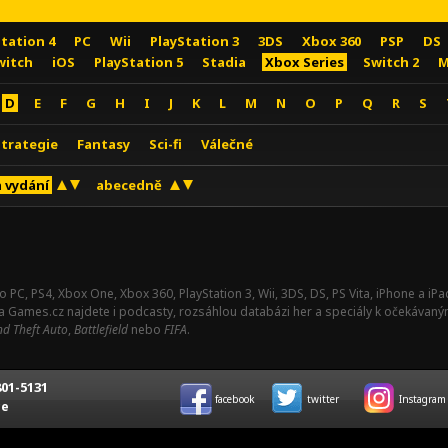
Station 4
PC
Wii
PlayStation 3
3DS
Xbox 360
PSP
DS
witch
iOS
PlayStation 5
Stadia
Xbox Series
Switch 2
M
D
E
F
G
H
I
J
K
L
M
N
O
P
Q
R
S
Strategie
Fantasy
Sci-fi
Válečné
 vydání
abecedně
o PC, PS4, Xbox One, Xbox 360, PlayStation 3, Wii, 3DS, DS, PS Vita, iPhone a i
Na Games.cz najdete i podcasty, rozsáhlou databázi her a speciály k očekávaný
d Theft Auto
,
Battlefield
nebo
FIFA
.
01-5131
facebook
twitter
Instagram
ce