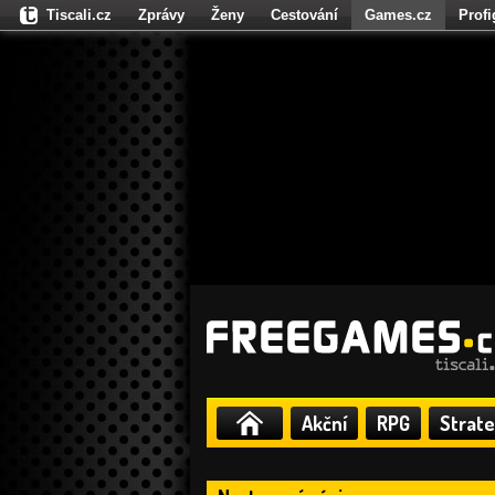
Tiscali.cz
Zprávy
Ženy
Cestování
Games.cz
Prof
Moulík.cz
Fights.cz
Sport
Dokina.cz
CZhity.cz
Našepe
Akční
RPG
Strate