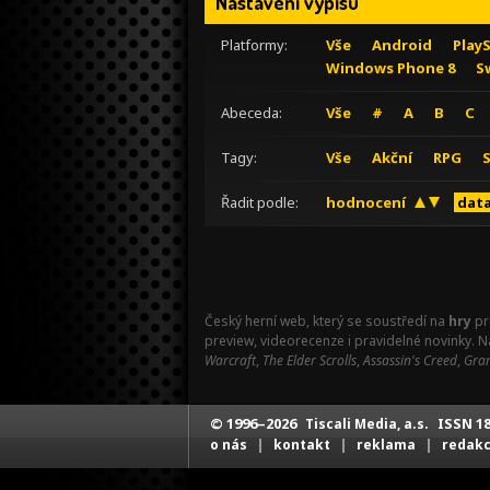
Nastavení výpisu
Platformy:
Vše
Android
Play
Windows Phone 8
S
Abeceda:
Vše
#
A
B
C
Tagy:
Vše
Akční
RPG
Řadit podle:
hodnocení
data
Český herní web, který se soustředí na
hry
pr
preview, videorecenze i pravidelné novinky. 
Warcraft
,
The Elder Scrolls
,
Assassin's Creed
,
Gran
© 1996–2026
ISSN 18
Tiscali Media, a.s.
|
|
|
o nás
kontakt
reklama
redak