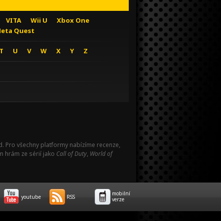
VITA
Wii U
Xbox One
eta Quest
T
U
V
W
X
Y
Z
Pad. Pro všechny platformy nabízíme recenze,
m hrám ze sérií jako
Call of Duty
,
World of
mobilní
youtube
RSS
verze