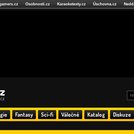
igamers.cz
Osobnosti.cz
Karaoketexty.cz
Úschovna.cz
Nedd
níze.cz
StartupInsider.cz
gie
Fantasy
Sci-fi
Válečné
Katalog
Diskuze