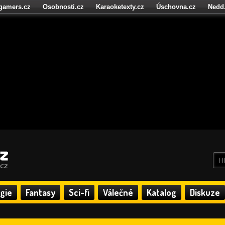
igamers.cz
Osobnosti.cz
Karaoketexty.cz
Úschovna.cz
Nedd
níze.cz
StartupInsider.cz
gie
Fantasy
Sci-fi
Válečné
Katalog
Diskuze