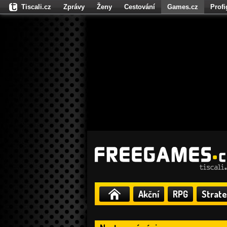
Tiscali.cz
Zprávy
Ženy
Cestování
Games.cz
Prof
Moulík.cz
Fights.cz
Sport
Dokina.cz
CZhity.cz
Našepe
Akční
RPG
Strate