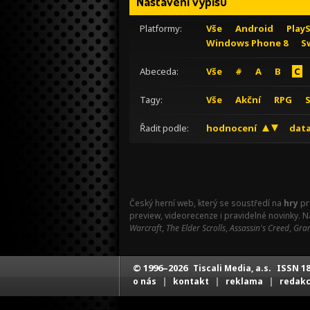
Nastavení výpisu
Platformy:
Vše
Android
Play
Windows Phone 8
S
Abeceda:
Vše
#
A
B
C
Tagy:
Vše
Akční
RPG
Řadit podle:
hodnocení
data
Český herní web, který se soustředí na
hry
pr
preview, videorecenze i pravidelné novinky. 
Warcraft
,
The Elder Scrolls
,
Assassin's Creed
,
Gran
© 1996–2026
ISSN 18
Tiscali Media, a.s.
|
|
|
o nás
kontakt
reklama
redak