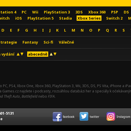
Station 4
PC
Wii
PlayStation 3
3DS
Xbox 360
PSP
DS
witch
iOS
PlayStation 5
Stadia
Xbox Series
Switch 2
M
D
E
F
G
H
I
J
K
L
M
N
O
P
Q
R
S
Strategie
Fantasy
Sci-fi
Válečné
 vydání
abecedně
o PC, PS4, Xbox One, Xbox 360, PlayStation 3, Wii, 3DS, DS, PS Vita, iPhone a i
Na Games.cz najdete i podcasty, rozsáhlou databázi her a speciály k očekávaný
d Theft Auto
,
Battlefield
nebo
FIFA
.
01-5131
facebook
twitter
Instagram
ce