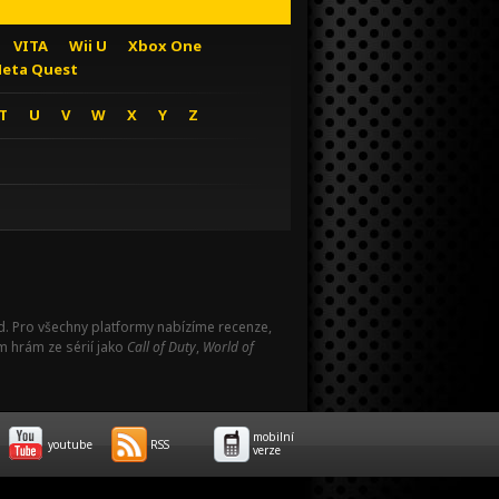
VITA
Wii U
Xbox One
eta Quest
T
U
V
W
X
Y
Z
Pad. Pro všechny platformy nabízíme recenze,
m hrám ze sérií jako
Call of Duty
,
World of
mobilní
youtube
RSS
verze