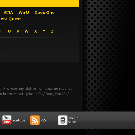
VITA
Wii U
Xbox One
eta Quest
T
U
V
W
X
Y
Z
Pad. Pro všechny platformy nabízíme recenze,
m hrám ze sérií jako
Call of Duty
,
World of
mobilní
youtube
RSS
verze