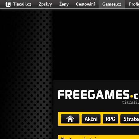
Tiscali.cz
Zprávy
Ženy
Cestování
Games.cz
Prof
Moulík.cz
Fights.cz
Sport
Dokina.cz
CZhity.cz
Našepe
Akční
RPG
Strate