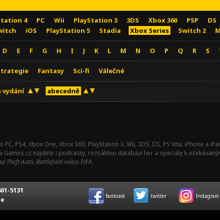
Station 4
PC
Wii
PlayStation 3
3DS
Xbox 360
PSP
DS
witch
iOS
PlayStation 5
Stadia
Xbox Series
Switch 2
M
D
E
F
G
H
I
J
K
L
M
N
O
P
Q
R
S
Strategie
Fantasy
Sci-fi
Válečné
 vydání
abecedně
o PC, PS4, Xbox One, Xbox 360, PlayStation 3, Wii, 3DS, DS, PS Vita, iPhone a i
Na Games.cz najdete i podcasty, rozsáhlou databázi her a speciály k očekávaný
d Theft Auto
,
Battlefield
nebo
FIFA
.
01-5131
facebook
twitter
Instagram
ce