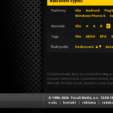
Nastavení výpisu
Platformy:
Vše
Android
Play
Windows Phone 8
S
Abeceda:
Vše
#
A
B
C
Tagy:
Vše
Akční
RPG
Řadit podle:
hodnocení
data
Český herní web, který se soustředí na
hry
pr
preview, videorecenze i pravidelné novinky. 
Warcraft
,
The Elder Scrolls
,
Assassin's Creed
,
Gran
© 1996–2026
ISSN 18
Tiscali Media, a.s.
|
|
|
o nás
kontakt
reklama
redak