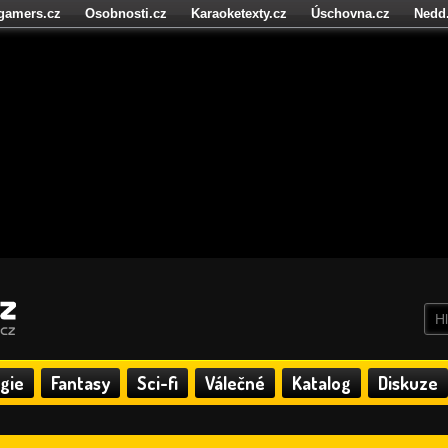
igamers.cz
Osobnosti.cz
Karaoketexty.cz
Úschovna.cz
Nedd
níze.cz
StartupInsider.cz
gie
Fantasy
Sci-fi
Válečné
Katalog
Diskuze