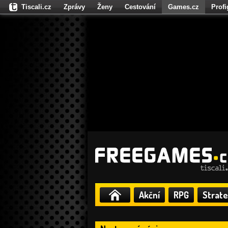
Tiscali.cz
Zprávy
Ženy
Cestování
Games.cz
Prof
Moulík.cz
Fights.cz
Sport
Dokina.cz
CZhity.cz
Našepe
Akční
RPG
Strate