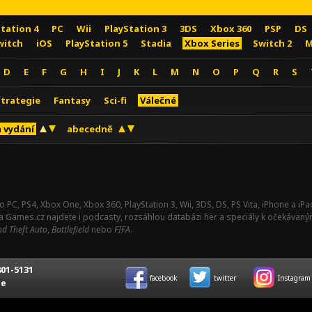
Station 4
PC
Wii
PlayStation 3
3DS
Xbox 360
PSP
DS
witch
iOS
PlayStation 5
Stadia
Xbox Series
Switch 2
M
D
E
F
G
H
I
J
K
L
M
N
O
P
Q
R
S
Strategie
Fantasy
Sci-fi
Válečné
 vydání
abecedně
o PC, PS4, Xbox One, Xbox 360, PlayStation 3, Wii, 3DS, DS, PS Vita, iPhone a i
Na Games.cz najdete i podcasty, rozsáhlou databázi her a speciály k očekávaný
d Theft Auto
,
Battlefield
nebo
FIFA
.
01-5131
facebook
twitter
Instagram
ce