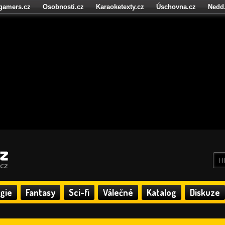
igamers.cz
Osobnosti.cz
Karaoketexty.cz
Úschovna.cz
Nedd
níze.cz
StartupInsider.cz
gie
Fantasy
Sci-fi
Válečné
Katalog
Diskuze