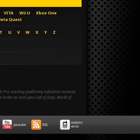
VITA
Wii U
Xbox One
eta Quest
T
U
V
W
X
Y
Z
Pad. Pro všechny platformy nabízíme recenze,
m hrám ze sérií jako
Call of Duty
,
World of
mobilní
youtube
RSS
verze