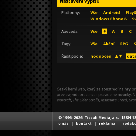
Nastavení výpisu
Platformy:
Vše
Android
Play
Windows Phone 8
S
Abeceda:
Vše
#
A
B
C
Tagy:
Vše
Akční
RPG
Řadit podle:
hodnocení
data
Český herní web, který se soustředí na
hry
pr
preview, videorecenze i pravidelné novinky. 
Warcraft
,
The Elder Scrolls
,
Assassin's Creed
,
Gran
© 1996–2026
ISSN 18
Tiscali Media, a.s.
|
|
|
o nás
kontakt
reklama
redak