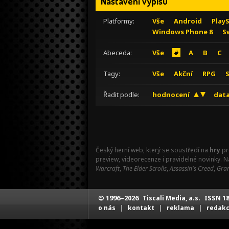
Nastavení výpisu
Platformy:
Vše
Android
Play
Windows Phone 8
S
Abeceda:
Vše
#
A
B
C
Tagy:
Vše
Akční
RPG
Řadit podle:
hodnocení
data
Český herní web, který se soustředí na
hry
pr
preview, videorecenze i pravidelné novinky. 
Warcraft
,
The Elder Scrolls
,
Assassin's Creed
,
Gran
© 1996–2026
ISSN 18
Tiscali Media, a.s.
|
|
|
o nás
kontakt
reklama
redak