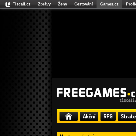
Tiscali.cz
Zprávy
Ženy
Cestování
Games.cz
Prof
Moulík.cz
Fights.cz
Sport
Dokina.cz
CZhity.cz
Našepe
Akční
RPG
Strate