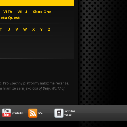
VITA
Wii U
Xbox One
eta Quest
T
U
V
W
X
Y
Z
Pad. Pro všechny platformy nabízíme recenze,
m hrám ze sérií jako
Call of Duty
,
World of
mobilní
youtube
RSS
verze