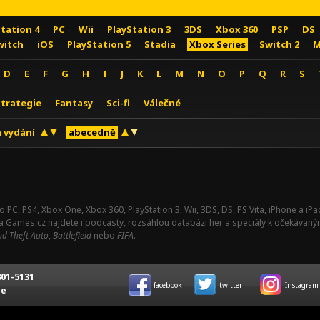
Station 4
PC
Wii
PlayStation 3
3DS
Xbox 360
PSP
DS
witch
iOS
PlayStation 5
Stadia
Xbox Series
Switch 2
M
D
E
F
G
H
I
J
K
L
M
N
O
P
Q
R
S
Strategie
Fantasy
Sci-fi
Válečné
 vydání
abecedně
o PC, PS4, Xbox One, Xbox 360, PlayStation 3, Wii, 3DS, DS, PS Vita, iPhone a i
Na Games.cz najdete i podcasty, rozsáhlou databázi her a speciály k očekávaný
d Theft Auto
,
Battlefield
nebo
FIFA
.
01-5131
facebook
twitter
Instagram
ce