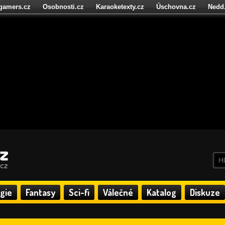
igamers.cz
Osobnosti.cz
Karaoketexty.cz
Úschovna.cz
Nedd
níze.cz
StartupInsider.cz
gie
Fantasy
Sci-fi
Válečné
Katalog
Diskuze