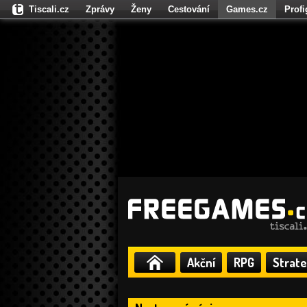
Tiscali.cz
Zprávy
Ženy
Cestování
Games.cz
Prof
Moulík.cz
Fights.cz
Sport
Dokina.cz
CZhity.cz
Našepe
Akční
RPG
Strate