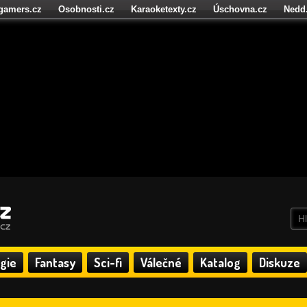
igamers.cz
Osobnosti.cz
Karaoketexty.cz
Úschovna.cz
Nedd
níze.cz
StartupInsider.cz
gie
Fantasy
Sci-fi
Válečné
Katalog
Diskuze