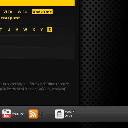
VITA
Wii U
Xbox One
eta Quest
T
U
V
W
X
Y
Z
Pad. Pro všechny platformy nabízíme recenze,
m hrám ze sérií jako
Call of Duty
,
World of
mobilní
youtube
RSS
verze