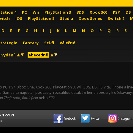
Station 4
PC
Wii
PlayStation 3
3DS
Xbox 360
PSP
DS
witch
iOS
PlayStation 5
Stadia
Xbox Series
Switch 2
M
D
E
F
G
H
I
J
K
L
M
N
O
P
Q
R
S
Strategie
Fantasy
Sci-fi
Válečné
 vydání
abecedně
o PC, PS4, Xbox One, Xbox 360, PlayStation 3, Wii, 3DS, DS, PS Vita, iPhone a i
Na Games.cz najdete i podcasty, rozsáhlou databázi her a speciály k očekávaný
d Theft Auto
,
Battlefield
nebo
FIFA
.
01-5131
facebook
twitter
Instagram
ce