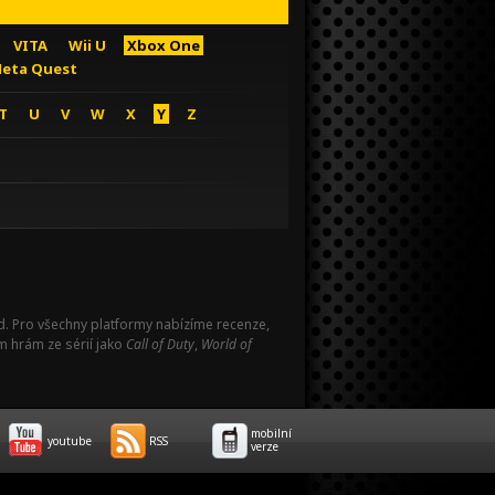
VITA
Wii U
Xbox One
eta Quest
T
U
V
W
X
Y
Z
Pad. Pro všechny platformy nabízíme recenze,
m hrám ze sérií jako
Call of Duty
,
World of
mobilní
youtube
RSS
verze