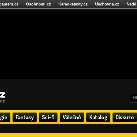
igamers.cz
Osobnosti.cz
Karaoketexty.cz
Úschovna.cz
Nedd
níze.cz
StartupInsider.cz
gie
Fantasy
Sci-fi
Válečné
Katalog
Diskuze