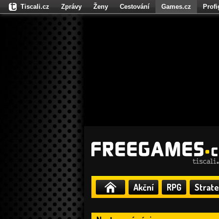
Tiscali.cz
Zprávy
Ženy
Cestování
Games.cz
Prof
Moulík.cz
Fights.cz
Sport
Dokina.cz
CZhity.cz
Našepe
Akční
RPG
Strate