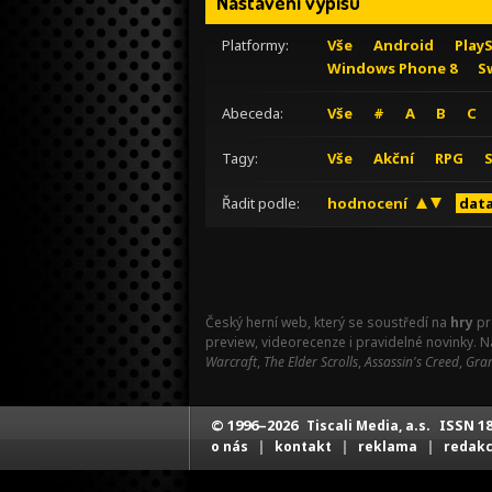
Nastavení výpisu
Platformy:
Vše
Android
Play
Windows Phone 8
S
Abeceda:
Vše
#
A
B
C
Tagy:
Vše
Akční
RPG
Řadit podle:
hodnocení
data
Český herní web, který se soustředí na
hry
pr
preview, videorecenze i pravidelné novinky. 
Warcraft
,
The Elder Scrolls
,
Assassin's Creed
,
Gran
© 1996–2026
ISSN 18
Tiscali Media, a.s.
|
|
|
o nás
kontakt
reklama
redak