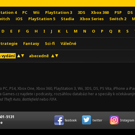
Station 4
PC
Wii
PlayStation 3
3DS
Xbox 360
PSP
DS
witch
iOS
PlayStation 5
Stadia
Xbox Series
Switch 2
M
D
E
F
G
H
I
J
K
L
M
N
O
P
Q
R
S
Strategie
Fantasy
Sci-fi
Válečné
 vydání
abecedně
o PC, PS4, Xbox One, Xbox 360, PlayStation 3, Wii, 3DS, DS, PS Vita, iPhone a i
Na Games.cz najdete i podcasty, rozsáhlou databázi her a speciály k očekávaný
d Theft Auto
,
Battlefield
nebo
FIFA
.
01-5131
facebook
twitter
Instagram
ce