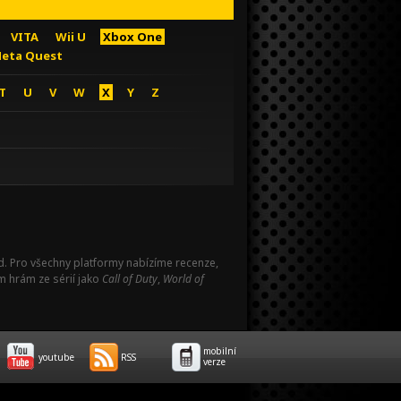
VITA
Wii U
Xbox One
eta Quest
T
U
V
W
X
Y
Z
Pad. Pro všechny platformy nabízíme recenze,
m hrám ze sérií jako
Call of Duty
,
World of
mobilní
youtube
RSS
verze