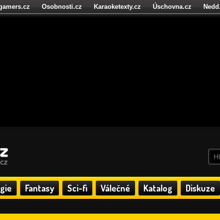
igamers.cz
Osobnosti.cz
Karaoketexty.cz
Úschovna.cz
Nedd
níze.cz
StartupInsider.cz
gie
Fantasy
Sci-fi
Válečné
Katalog
Diskuze