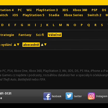
Station 4
PC
Wii
PlayStation 3
3DS
Xbox 360
PSP
DS
witch
iOS
PlayStation 5
Stadia
Xbox Series
Switch 2
M
D
E
F
G
H
I
J
K
L
M
N
O
P
Q
R
S
Strategie
Fantasy
Sci-fi
Válečné
 vydání
abecedně
o PC, PS4, Xbox One, Xbox 360, PlayStation 3, Wii, 3DS, DS, PS Vita, iPhone a i
Na Games.cz najdete i podcasty, rozsáhlou databázi her a speciály k očekávaný
d Theft Auto
,
Battlefield
nebo
FIFA
.
01-5131
facebook
twitter
Instagram
ce