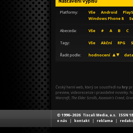
Nastavení výpisu
Platformy:
Vše
Android
Play
Windows Phone 8
S
Abeceda:
Vše
#
A
B
C
Tagy:
Vše
Akční
RPG
Řadit podle:
hodnocení
data
Český herní web, který se soustředí na
hry
pr
preview, videorecenze i pravidelné novinky. 
Warcraft
,
The Elder Scrolls
,
Assassin's Creed
,
Gran
© 1996–2026
ISSN 18
Tiscali Media, a.s.
|
|
|
o nás
kontakt
reklama
redak