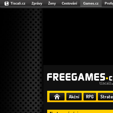
Tiscali.cz
Zprávy
Ženy
Cestování
Games.cz
Prof
Moulík.cz
Fights.cz
Sport
Dokina.cz
CZhity.cz
Našepe
Akční
RPG
Strate