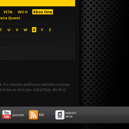
VITA
Wii U
Xbox One
eta Quest
T
U
V
W
X
Y
Z
Pad. Pro všechny platformy nabízíme recenze,
m hrám ze sérií jako
Call of Duty
,
World of
mobilní
youtube
RSS
verze