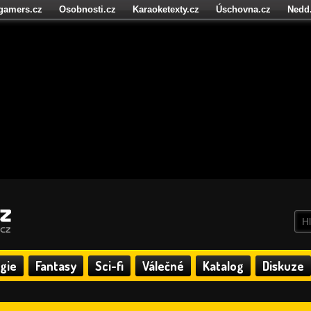
igamers.cz
Osobnosti.cz
Karaoketexty.cz
Úschovna.cz
Nedd
níze.cz
StartupInsider.cz
gie
Fantasy
Sci-fi
Válečné
Katalog
Diskuze