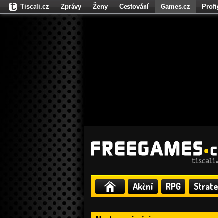
Tiscali.cz
Zprávy
Ženy
Cestování
Games.cz
Prof
Moulík.cz
Fights.cz
Sport
Dokina.cz
CZhity.cz
Našepe
Akční
RPG
Strate