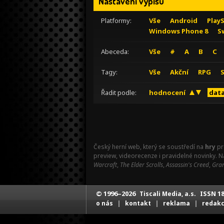
Nastavení výpisu
Platformy:
Vše
Android
Play
Windows Phone 8
S
Abeceda:
Vše
#
A
B
C
Tagy:
Vše
Akční
RPG
Řadit podle:
hodnocení
data
Český herní web, který se soustředí na
hry
pr
preview, videorecenze i pravidelné novinky. 
Warcraft
,
The Elder Scrolls
,
Assassin's Creed
,
Gran
© 1996–2026
ISSN 18
Tiscali Media, a.s.
|
|
|
o nás
kontakt
reklama
redak