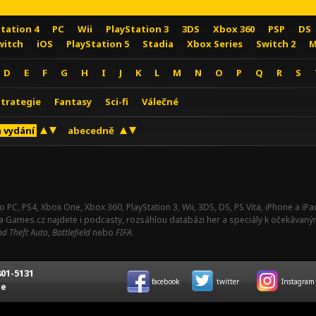
Station 4
PC
Wii
PlayStation 3
3DS
Xbox 360
PSP
DS
witch
iOS
PlayStation 5
Stadia
Xbox Series
Switch 2
M
D
E
F
G
H
I
J
K
L
M
N
O
P
Q
R
S
Strategie
Fantasy
Sci-fi
Válečné
 vydání
abecedně
o PC, PS4, Xbox One, Xbox 360, PlayStation 3, Wii, 3DS, DS, PS Vita, iPhone a i
Na Games.cz najdete i podcasty, rozsáhlou databázi her a speciály k očekávaný
d Theft Auto
,
Battlefield
nebo
FIFA
.
01-5131
facebook
twitter
Instagram
ce