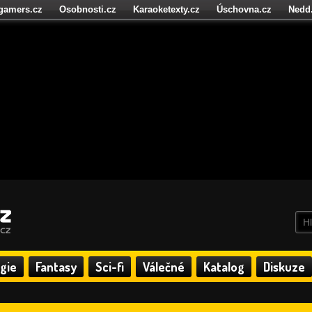
igamers.cz
Osobnosti.cz
Karaoketexty.cz
Úschovna.cz
Nedd
níze.cz
StartupInsider.cz
gie
Fantasy
Sci-fi
Válečné
Katalog
Diskuze