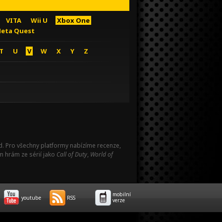
VITA
Wii U
Xbox One
eta Quest
T
U
V
W
X
Y
Z
Pad. Pro všechny platformy nabízíme recenze,
m hrám ze sérií jako
Call of Duty
,
World of
mobilní
youtube
RSS
verze