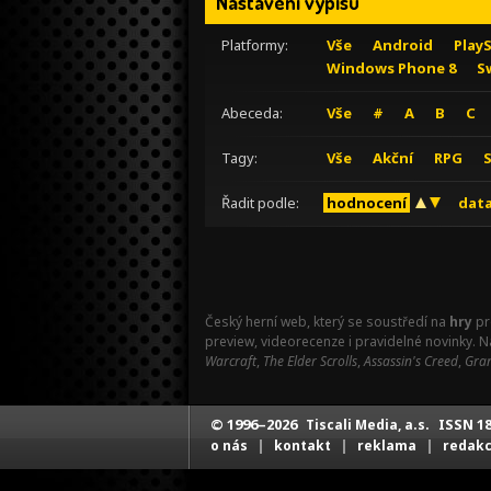
Nastavení výpisu
Platformy:
Vše
Android
Play
Windows Phone 8
S
Abeceda:
Vše
#
A
B
C
Tagy:
Vše
Akční
RPG
Řadit podle:
hodnocení
data
Český herní web, který se soustředí na
hry
pr
preview, videorecenze i pravidelné novinky. 
Warcraft
,
The Elder Scrolls
,
Assassin's Creed
,
Gran
© 1996–2026
ISSN 18
Tiscali Media, a.s.
|
|
|
o nás
kontakt
reklama
redak