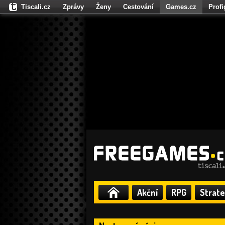
Tiscali.cz
Zprávy
Ženy
Cestování
Games.cz
Prof
Moulík.cz
Fights.cz
Sport
Dokina.cz
CZhity.cz
Našepe
Akční
RPG
Strate