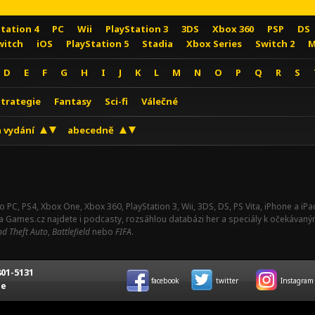
Station 4
PC
Wii
PlayStation 3
3DS
Xbox 360
PSP
DS
witch
iOS
PlayStation 5
Stadia
Xbox Series
Switch 2
M
D
E
F
G
H
I
J
K
L
M
N
O
P
Q
R
S
Strategie
Fantasy
Sci-fi
Válečné
 vydání
abecedně
o PC, PS4, Xbox One, Xbox 360, PlayStation 3, Wii, 3DS, DS, PS Vita, iPhone a i
Na Games.cz najdete i podcasty, rozsáhlou databázi her a speciály k očekávaný
d Theft Auto
,
Battlefield
nebo
FIFA
.
01-5131
facebook
twitter
Instagram
ce