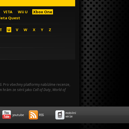
VITA
Wii U
Xbox One
eta Quest
T
U
V
W
X
Y
Z
Pad. Pro všechny platformy nabízíme recenze,
m hrám ze sérií jako
Call of Duty
,
World of
mobilní
youtube
RSS
verze