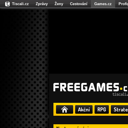
Tiscali.cz
Zprávy
Ženy
Cestování
Games.cz
Prof
Moulík.cz
Fights.cz
Sport
Dokina.cz
CZhity.cz
Našepe
Akční
RPG
Strate