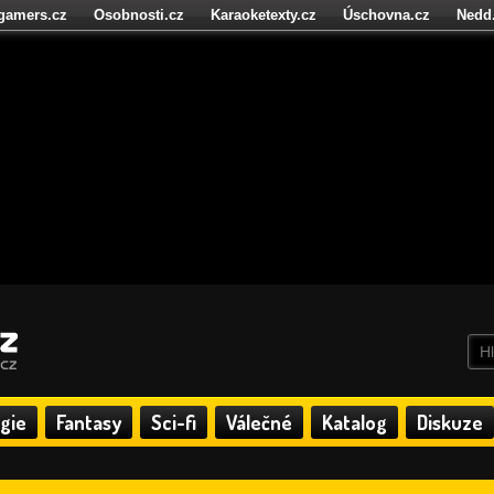
igamers.cz
Osobnosti.cz
Karaoketexty.cz
Úschovna.cz
Nedd
níze.cz
StartupInsider.cz
gie
Fantasy
Sci-fi
Válečné
Katalog
Diskuze