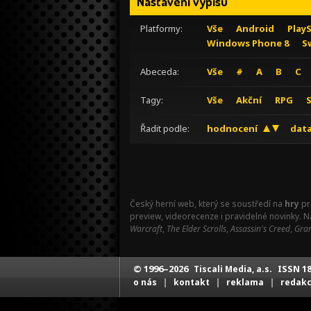
Nastavení výpisu
Platformy:
Vše
Android
Play
Windows Phone 8
S
Abeceda:
Vše
#
A
B
C
Tagy:
Vše
Akční
RPG
Řadit podle:
hodnocení
data
Český herní web, který se soustředí na
hry
pr
preview, videorecenze i pravidelné novinky. 
Warcraft
,
The Elder Scrolls
,
Assassin's Creed
,
Gran
© 1996–2026
ISSN 18
Tiscali Media, a.s.
|
|
|
o nás
kontakt
reklama
redak