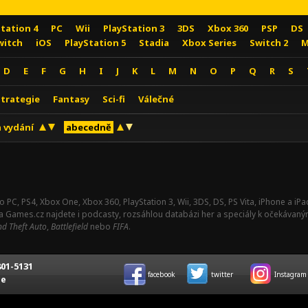
Station 4
PC
Wii
PlayStation 3
3DS
Xbox 360
PSP
DS
witch
iOS
PlayStation 5
Stadia
Xbox Series
Switch 2
M
D
E
F
G
H
I
J
K
L
M
N
O
P
Q
R
S
Strategie
Fantasy
Sci-fi
Válečné
 vydání
abecedně
o PC, PS4, Xbox One, Xbox 360, PlayStation 3, Wii, 3DS, DS, PS Vita, iPhone a i
Na Games.cz najdete i podcasty, rozsáhlou databázi her a speciály k očekávaný
d Theft Auto
,
Battlefield
nebo
FIFA
.
01-5131
facebook
twitter
Instagram
ce