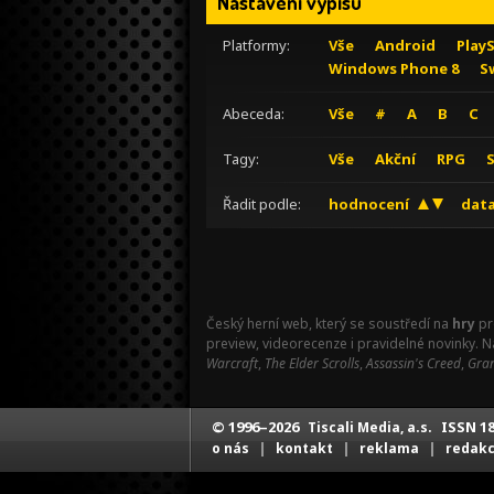
Nastavení výpisu
Platformy:
Vše
Android
Play
Windows Phone 8
S
Abeceda:
Vše
#
A
B
C
Tagy:
Vše
Akční
RPG
Řadit podle:
hodnocení
data
Český herní web, který se soustředí na
hry
pr
preview, videorecenze i pravidelné novinky. 
Warcraft
,
The Elder Scrolls
,
Assassin's Creed
,
Gran
© 1996–2026
ISSN 18
Tiscali Media, a.s.
|
|
|
o nás
kontakt
reklama
redak