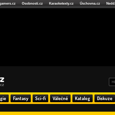
igamers.cz
Osobnosti.cz
Karaoketexty.cz
Úschovna.cz
Nedd
níze.cz
StartupInsider.cz
gie
Fantasy
Sci-fi
Válečné
Katalog
Diskuze