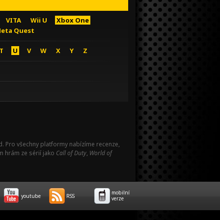
VITA
Wii U
Xbox One
eta Quest
T
U
V
W
X
Y
Z
Pad. Pro všechny platformy nabízíme recenze,
m hrám ze sérií jako
Call of Duty
,
World of
mobilní
youtube
RSS
verze