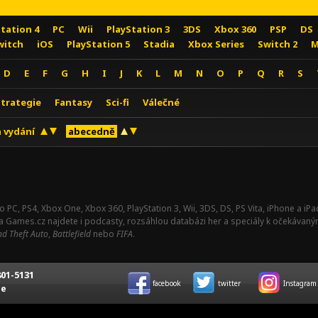
Station 4
PC
Wii
PlayStation 3
3DS
Xbox 360
PSP
DS
witch
iOS
PlayStation 5
Stadia
Xbox Series
Switch 2
M
D
E
F
G
H
I
J
K
L
M
N
O
P
Q
R
S
Strategie
Fantasy
Sci-fi
Válečné
 vydání
abecedně
o PC, PS4, Xbox One, Xbox 360, PlayStation 3, Wii, 3DS, DS, PS Vita, iPhone a i
Na Games.cz najdete i podcasty, rozsáhlou databázi her a speciály k očekávaný
d Theft Auto
,
Battlefield
nebo
FIFA
.
01-5131
facebook
twitter
Instagram
ce