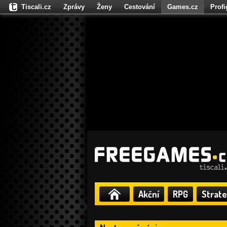
Tiscali.cz
Zprávy
Ženy
Cestování
Games.cz
Prof
Moulík.cz
Fights.cz
Sport
Dokina.cz
CZhity.cz
Našepe
Akční
RPG
Strate