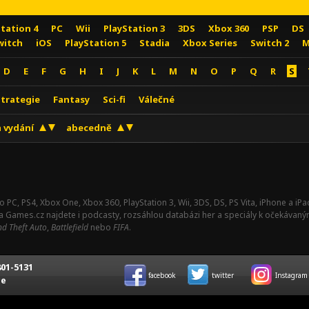
Station 4
PC
Wii
PlayStation 3
3DS
Xbox 360
PSP
DS
witch
iOS
PlayStation 5
Stadia
Xbox Series
Switch 2
M
D
E
F
G
H
I
J
K
L
M
N
O
P
Q
R
S
Strategie
Fantasy
Sci-fi
Válečné
 vydání
abecedně
o PC, PS4, Xbox One, Xbox 360, PlayStation 3, Wii, 3DS, DS, PS Vita, iPhone a i
Na Games.cz najdete i podcasty, rozsáhlou databázi her a speciály k očekávaný
d Theft Auto
,
Battlefield
nebo
FIFA
.
01-5131
facebook
twitter
Instagram
ce