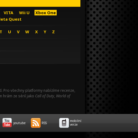
VITA
Wii U
Xbox One
eta Quest
T
U
V
W
X
Y
Z
Pad. Pro všechny platformy nabízíme recenze,
m hrám ze sérií jako
Call of Duty
,
World of
mobilní
youtube
RSS
verze