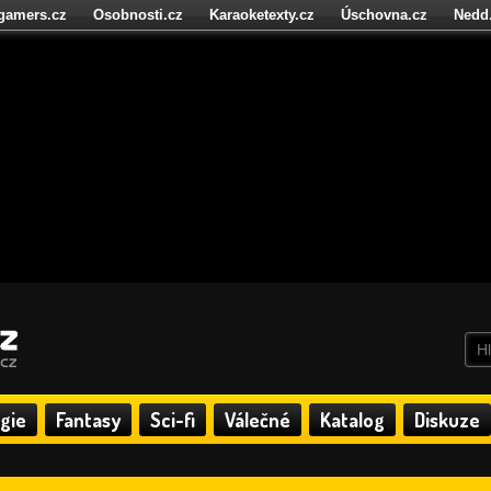
igamers.cz
Osobnosti.cz
Karaoketexty.cz
Úschovna.cz
Nedd
níze.cz
StartupInsider.cz
gie
Fantasy
Sci-fi
Válečné
Katalog
Diskuze