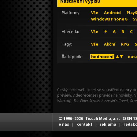
Nastavení výpisu
Platformy:
Vše
Android
Play
Windows Phone 8
S
Abeceda:
Vše
#
A
B
C
Tagy:
Vše
Akční
RPG
Řadit podle:
hodnocení
data
Český herní web, který se soustředí na
hry
pr
preview, videorecenze i pravidelné novinky. 
Warcraft
,
The Elder Scrolls
,
Assassin's Creed
,
Gran
© 1996–2026
ISSN 18
Tiscali Media, a.s.
|
|
|
o nás
kontakt
reklama
redak