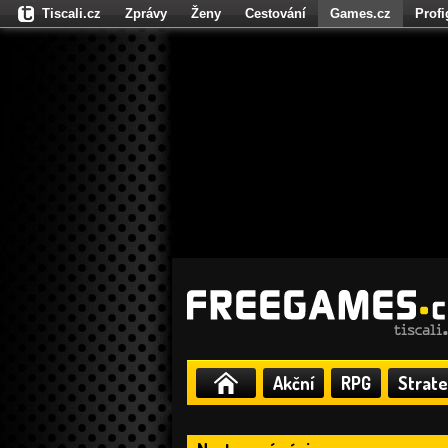
Tiscali.cz
Zprávy
Ženy
Cestování
Games.cz
Prof
Moulík.cz
Fights.cz
Sport
Dokina.cz
CZhity.cz
Našepe
Akční
RPG
Strate