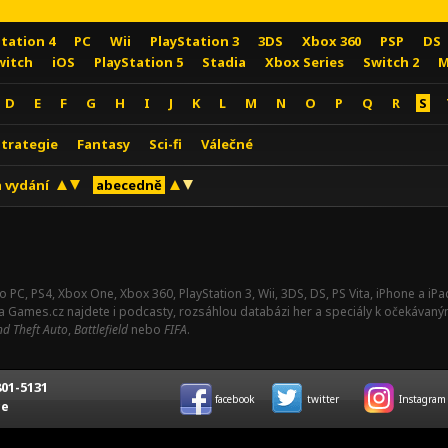
Station 4
PC
Wii
PlayStation 3
3DS
Xbox 360
PSP
DS
witch
iOS
PlayStation 5
Stadia
Xbox Series
Switch 2
M
D
E
F
G
H
I
J
K
L
M
N
O
P
Q
R
S
Strategie
Fantasy
Sci-fi
Válečné
 vydání
abecedně
o PC, PS4, Xbox One, Xbox 360, PlayStation 3, Wii, 3DS, DS, PS Vita, iPhone a i
Na Games.cz najdete i podcasty, rozsáhlou databázi her a speciály k očekávaný
d Theft Auto
,
Battlefield
nebo
FIFA
.
01-5131
facebook
twitter
Instagram
ce