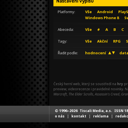
Nastavení výpisu
Platformy:
Vše
Android
Play
Windows Phone 8
S
Abeceda:
Vše
#
A
B
C
Tagy:
Vše
Akční
RPG
Řadit podle:
hodnocení
data
Český herní web, který se soustředí na
hry
pr
preview, videorecenze i pravidelné novinky. 
Warcraft
,
The Elder Scrolls
,
Assassin's Creed
,
Gran
© 1996–2026
ISSN 18
Tiscali Media, a.s.
|
|
|
o nás
kontakt
reklama
redak