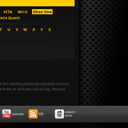
VITA
Wii U
Xbox One
eta Quest
T
U
V
W
X
Y
Z
Pad. Pro všechny platformy nabízíme recenze,
m hrám ze sérií jako
Call of Duty
,
World of
mobilní
youtube
RSS
verze