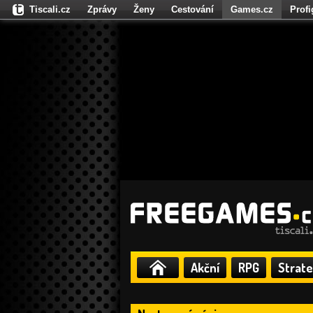
Tiscali.cz
Zprávy
Ženy
Cestování
Games.cz
Prof
Moulík.cz
Fights.cz
Sport
Dokina.cz
CZhity.cz
Našepe
Akční
RPG
Strate