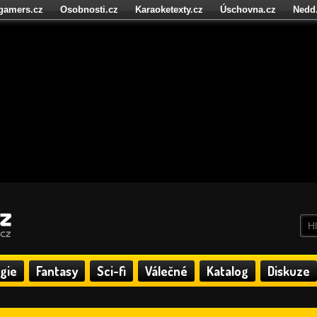
igamers.cz
Osobnosti.cz
Karaoketexty.cz
Úschovna.cz
Nedd
níze.cz
StartupInsider.cz
gie
Fantasy
Sci-fi
Válečné
Katalog
Diskuze