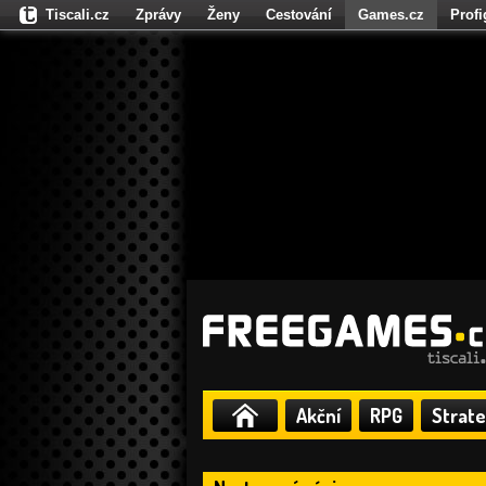
Tiscali.cz
Zprávy
Ženy
Cestování
Games.cz
Prof
Moulík.cz
Fights.cz
Sport
Dokina.cz
CZhity.cz
Našepe
Akční
RPG
Strate