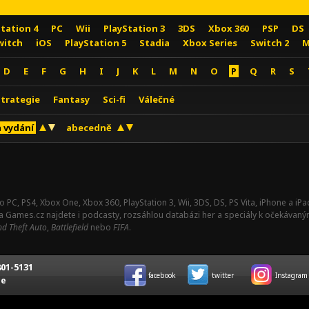
Station 4
PC
Wii
PlayStation 3
3DS
Xbox 360
PSP
DS
witch
iOS
PlayStation 5
Stadia
Xbox Series
Switch 2
M
D
E
F
G
H
I
J
K
L
M
N
O
P
Q
R
S
Strategie
Fantasy
Sci-fi
Válečné
 vydání
abecedně
o PC, PS4, Xbox One, Xbox 360, PlayStation 3, Wii, 3DS, DS, PS Vita, iPhone a i
Na Games.cz najdete i podcasty, rozsáhlou databázi her a speciály k očekávaný
d Theft Auto
,
Battlefield
nebo
FIFA
.
01-5131
facebook
twitter
Instagram
ce