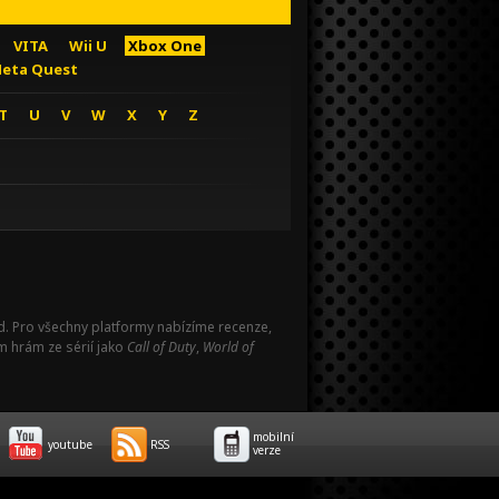
VITA
Wii U
Xbox One
eta Quest
T
U
V
W
X
Y
Z
Pad. Pro všechny platformy nabízíme recenze,
m hrám ze sérií jako
Call of Duty
,
World of
mobilní
youtube
RSS
verze