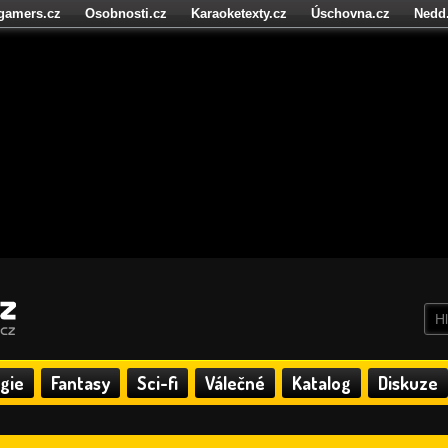
igamers.cz
Osobnosti.cz
Karaoketexty.cz
Úschovna.cz
Nedd
níze.cz
StartupInsider.cz
gie
Fantasy
Sci-fi
Válečné
Katalog
Diskuze