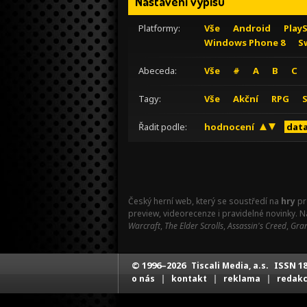
Nastavení výpisu
Platformy:
Vše
Android
Play
Windows Phone 8
S
Abeceda:
Vše
#
A
B
C
Tagy:
Vše
Akční
RPG
Řadit podle:
hodnocení
data
Český herní web, který se soustředí na
hry
pr
preview, videorecenze i pravidelné novinky. 
Warcraft
,
The Elder Scrolls
,
Assassin's Creed
,
Gran
© 1996–2026
ISSN 18
Tiscali Media, a.s.
|
|
|
o nás
kontakt
reklama
redak