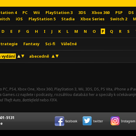
Station 4
PC
Wii
PlayStation 3
3DS
Xbox 360
PSP
DS
witch
iOS
PlayStation 5
Stadia
Xbox Series
Switch 2
M
D
E
F
G
H
I
J
K
L
M
N
O
P
Q
R
S
Strategie
Fantasy
Sci-fi
Válečné
 vydání
abecedně
o PC, PS4, Xbox One, Xbox 360, PlayStation 3, Wii, 3DS, DS, PS Vita, iPhone a i
Na Games.cz najdete i podcasty, rozsáhlou databázi her a speciály k očekávaný
d Theft Auto
,
Battlefield
nebo
FIFA
.
01-5131
facebook
twitter
Instagram
ce