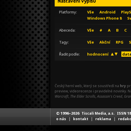
Nastavení výpisu
Platformy:
Vše
Android
Play
Windows Phone 8
S
Abeceda:
Vše
#
A
B
C
Tagy:
Vše
Akční
RPG
Řadit podle:
hodnocení
data
Český herní web, který se soustředí na
hry
pr
preview, videorecenze i pravidelné novinky. 
Warcraft
,
The Elder Scrolls
,
Assassin's Creed
,
Gran
© 1996–2026
ISSN 18
Tiscali Media, a.s.
|
|
|
o nás
kontakt
reklama
redak