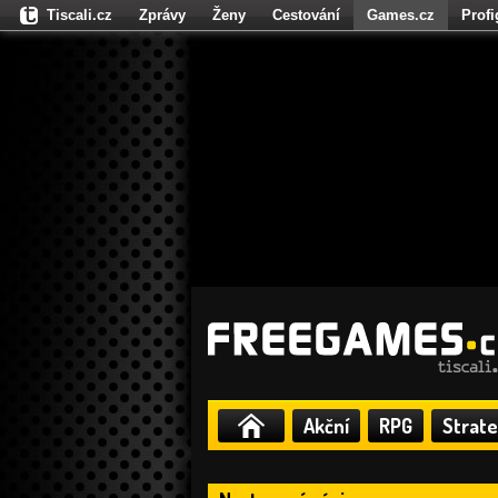
Tiscali.cz
Zprávy
Ženy
Cestování
Games.cz
Prof
Moulík.cz
Fights.cz
Sport
Dokina.cz
CZhity.cz
Našepe
Akční
RPG
Strate