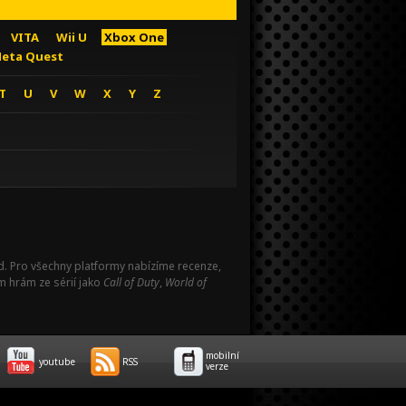
VITA
Wii U
Xbox One
eta Quest
T
U
V
W
X
Y
Z
Pad. Pro všechny platformy nabízíme recenze,
m hrám ze sérií jako
Call of Duty
,
World of
mobilní
youtube
RSS
verze