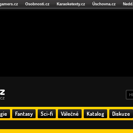
igamers.cz
Osobnosti.cz
Karaoketexty.cz
Úschovna.cz
Nedd
níze.cz
StartupInsider.cz
gie
Fantasy
Sci-fi
Válečné
Katalog
Diskuze